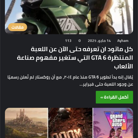
مقالات
Ayham
14 مايو، 2025
0
113
كل ماتود ان تعرفه حتى الآن عن اللعبة
المنتظرة GTA 6 التي ستغير مفهوم صناعة
الألعاب
يُقال إنه بدأ تطوير GTA 6 منذ عام ٢٠١٤، مع أن روكستار لم تُعلن رسميًا
عن وجود اللعبة حتى فبراير…
أكمل القراءة »