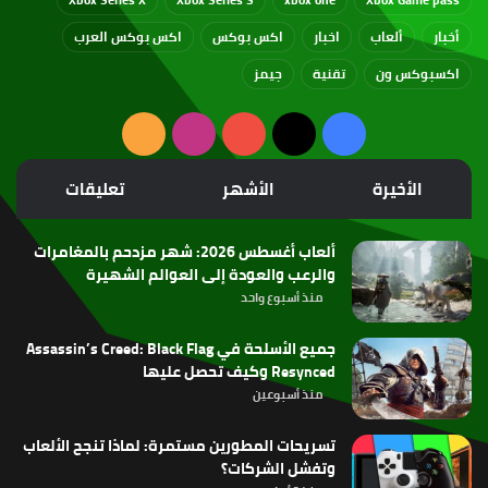
أخبار
ألعاب
اخبار
اكس بوكس
اكس بوكس العرب
اكسبوكس ون
تقنية
جيمز
‫X
فيسبوك
‫YouTube
انستقرام
ملخص
الموقع
الأخيرة
الأشهر
تعليقات
RSS
ألعاب أغسطس 2026: شهر مزدحم بالمغامرات
والرعب والعودة إلى العوالم الشهيرة
منذ أسبوع واحد
جميع الأسلحة في Assassin’s Creed: Black Flag
Resynced وكيف تحصل عليها
منذ أسبوعين
تسريحات المطورين مستمرة: لماذا تنجح الألعاب
وتفشل الشركات؟