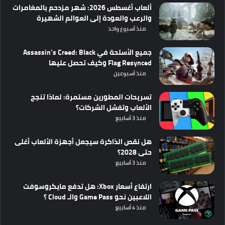
ألعاب أغسطس 2026: شهر مزدحم بالمغامرات
والرعب والعودة إلى العوالم الشهيرة
منذ أسبوع واحد
جميع الأسلحة في Assassin’s Creed: Black
Flag Resynced وكيف تحصل عليها
منذ أسبوعين
تسريحات المطورين مستمرة: لماذا تنجح
الألعاب وتفشل الشركات؟
منذ 3 أسابيع
هل نقص الذاكرة سيجعل أجهزة الألعاب أغلى
حتى 2028؟
منذ 3 أسابيع
ارتفاع أسعار Xbox: هل تدفع مايكروسوفت
اللاعبين نحو Game Pass والـ Cloud ؟
منذ 4 أسابيع