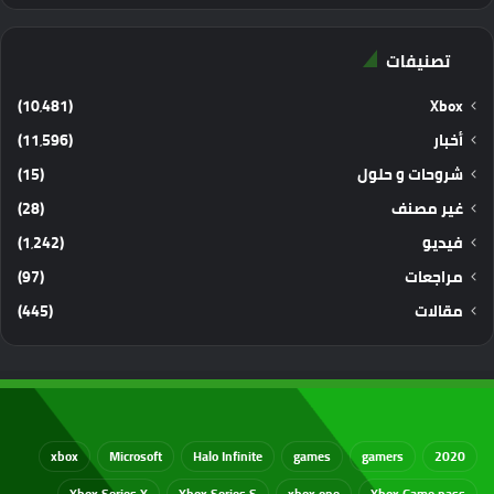
تصنيفات
(10٬481)
Xbox
أخبار
(11٬596)
شروحات و حلول
(15)
غير مصنف
(28)
فيديو
(1٬242)
مراجعات
(97)
مقالات
(445)
xbox
Microsoft
Halo Infinite
games
gamers
2020
Xbox Series X
Xbox Series S
xbox one
Xbox Game pass