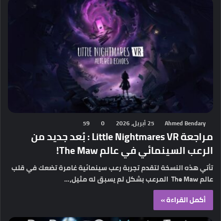
Ahmed Bendary
25 أبريل، 2026
0
59
مراجعة Little Nightmares VR : بُعد جديد من
الرعب السينمائي في عالم The Maw!
تأتي هذه النسخة لتقدم تجربة رعب سينمائية غامرة تضعك في قلب
عالم The Maw المرعب بشكل لم يسبق له مثيل،…
أكمل القراءة »