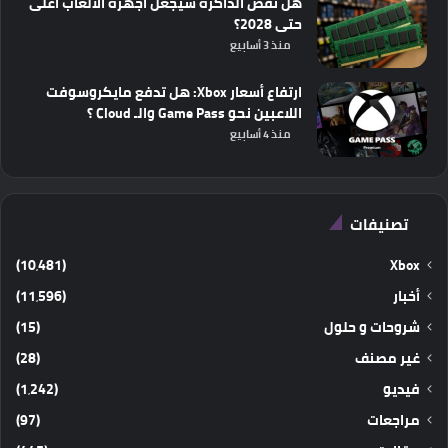
هل نقص الذاكرة سيجعل أجهزة الألعاب أغلى
حتى 2028؟
منذ 3 أسابيع
ارتفاع أسعار Xbox: هل تدفع مايكروسوفت
اللاعبين نحو Game Pass والـ Cloud ؟
منذ 4 أسابيع
تصنيفات
(10٬481)
Xbox
أخبار
(11٬596)
شروحات و حلول
(15)
غير مصنف
(28)
فيديو
(1٬242)
مراجعات
(97)