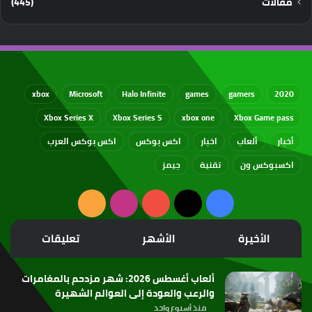
مقالات
(445)
xbox
Microsoft
Halo Infinite
games
gamers
2020
Xbox Series X
Xbox Series S
xbox one
Xbox Game pass
أخبار
ألعاب
اخبار
اكس بوكس
اكس بوكس العرب
اكسبوكس ون
تقنية
جيمز
‫X
فيسبوك
‫YouTube
انستقرام
ملخص
الموقع
الأخيرة
الأشهر
تعليقات
RSS
ألعاب أغسطس 2026: شهر مزدحم بالمغامرات
والرعب والعودة إلى العوالم الشهيرة
منذ أسبوع واحد