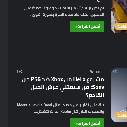
لم يكن ارتفاع أسعار الألعاب موضوعًا جديدًا على
اللاعبين، لكنه عاد هذه المرة بصورة أقوى…
أكمل القراءة »
قالات
170
Ayham
مشروع Helix من Xbox ضد PS6 من
Sony: من سيعتلي عرش الجيل
القادم؟
بناءً على تقارير من مصادر مثل Moore’s Law is Dead
والمسرب البارز Kepler_L2، بدأت تتشكل…
قالات
أكمل القراءة »