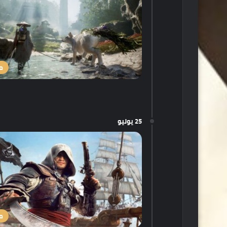
م
25 يوليو
م