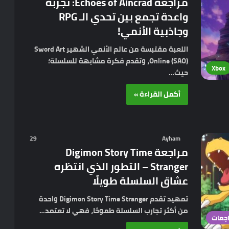
مراجعة Echoes of Aincrad: تجربة
واعدة تجمع بين تحدي الـ RPG
وجاذبية الأنمي!
اللعبة مقتبسة من عالم الأنمي الشهير Sword Art
Online (SAO)، وتقدم فكرة مشابهة للسلسلة؛
Xbox
حيث…
أكمل القراءة »
29
Ayham
مراجعة Digimon Story Time
Stranger – التطور الذي انتظره
عشاق السلسلة طويلًا
تمهيد تقدم Digimon Story Time Stranger واحدة
من أكثر تجارب السلسلة طموحًا، فهي لا تعتمد…
جعات