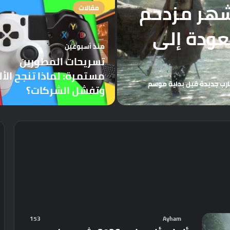
ب أغسطس 2026: شهر مزدحم
مقالات
عودة إلى
منذ أسبوعين
تسريحات المطورين
مستمرة: لماذا تنجح الأ
ن عن تجارب جديدة قبل بداية موسم
وتفشل الشركات؟
153
Ayham