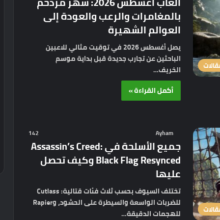
ألعاب أغسطس 2026: شهر مزدحم
بالمغامرات والرعب والعودة إلى
العوالم الشهيرة
يصل أغسطس 2026 في توقيت مثالي للاعبين
الباحثين عن تجارب جديدة قبل بداية موسم
قالات
الخريف…
أكمل القراءة »
142
Ayham
جميع الأسلحة في Assassin’s Creed:
Black Flag Resynced وكيف تحصل
عليها
تختلف السيوف بحسب ثلاث فئات قتالية: Cutlass
للضربات الواسعة والسيطرة على الحشود، وRapier
قالات
للهجمات الدقيقة…