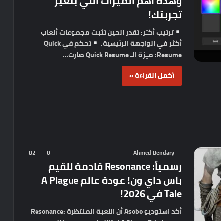
وهذه أهم الميزات اللي بتغير
تجربتك!
ترتيب أكثر: تقدر الحين تثبت مجموعات ألعاب
أكثر في الواجهة الرئيسية.
تحكم في Quick
Resume: ميزة الـ Quick Resume صارت…
أكمل القراءة »
82
0
Ahmed Bendary
رسمياً: Resonance قادمة للقيم
باس داي ون! عودة عالم A Plague
Tale في 2026!
أكد استوديو Asobo أن اللعبة المنتظرة Resonance: