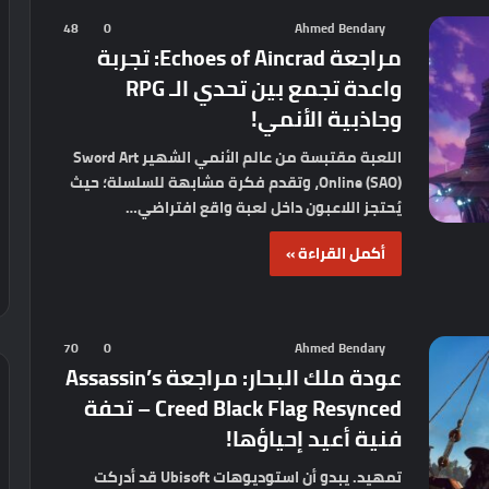
48
0
Ahmed Bendary
مراجعة Echoes of Aincrad: تجربة
واعدة تجمع بين تحدي الـ RPG
وجاذبية الأنمي!
اللعبة مقتبسة من عالم الأنمي الشهير Sword Art
Online (SAO)، وتقدم فكرة مشابهة للسلسلة؛ حيث
يُحتجز اللاعبون داخل لعبة واقع افتراضي…
أكمل القراءة »
70
0
Ahmed Bendary
عودة ملك البحار: مراجعة Assassin’s
Creed Black Flag Resynced – تحفة
فنية أعيد إحياؤها!
تمهيد. يبدو أن استوديوهات Ubisoft قد أدركت