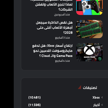
لماذا تنجح الألعاب وتفشل
الشركات؟
منذ أسبوعين
هل نقص الذاكرة سيجعل
أجهزة الألعاب أغلى حتى
2028؟
منذ 3 أسابيع
ارتفاع أسعار Xbox: هل تدفع
مايكروسوفت اللاعبين نحو
Game Pass والـ Cloud ؟
منذ 4 أسابيع
تصنيفات
(10٬481)
Xbox
أخبار
(11٬596)