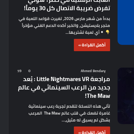
تفرض ضريبة الاتصال كل 30 يوماً!
بدءاً من شهر مارس 2026، تغيرت قواعد اللعبة في
متجر بلايستيشن، والخبر أكده الدعم الفني مؤخراً
أي لعبة تشتريها…
أكمل القراءة »
59
0
Ahmed Bendary
مراجعة Little Nightmares VR : بُعد
جديد من الرعب السينمائي في عالم
The Maw!
تأتي هذه النسخة لتقدم تجربة رعب سينمائية
غامرة تضعك في قلب عالم The Maw المرعب
بشكل لم يسبق له مثيل،…
أكمل القراءة »