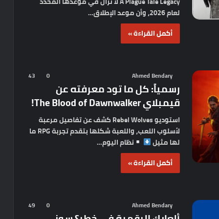
A Plague Tale Legacy لا تزال في موعدها المحدد
لعام 2026، وأن موعد الإطلاق…
أكمل القراءة »
43
0
Ahmed Bendary
رسمياً: كل ما تود معرفته عن
قيمبلاي The Blood of Dawnwalker!
استوديو Rebel Wolves كشف عن تفاصيل مرعبة
لأسلوب اللعب، واللعبة شكلها بتقدم تجربة RPG ما
لها مثيل
نظام اليوم…
أكمل القراءة »
49
0
Ahmed Bendary
ألعابك الرقمية في خطر؟ سوني