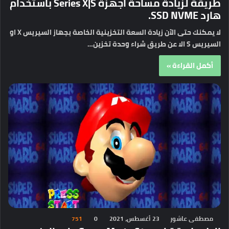
طريقة لزيادة مساحة اجهزة Series X|S باستخدام
هارد SSD NVME.
لا يمكنك حتى الآن زيادة السعة التخزينية الخاصة بجهاز السيريس X او
السيريس S الا عن طريق شراء وحدة تخزين…
أكمل القراءة »
مصطفى عاشور
23 أغسطس، 2021
0
751