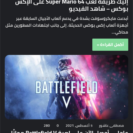
إليك طريقة لعب Super Mario 64 على الإكس
بوكس – شاهد الفيديو
أبدعت مايكروسوفت بشدة في يدعم ألعاب الأجيال السابقة عبر
أجهزة ألعاب إكس بوكس الحديثة. إلى جانب اجتهادات المطورين مثل
محاكي…
أكمل القراءة »
مصطفى عاشور
5 أغسطس، 2021
0
280
عاجل – أحصل الآن على لعبة Battlefield V مجانًا