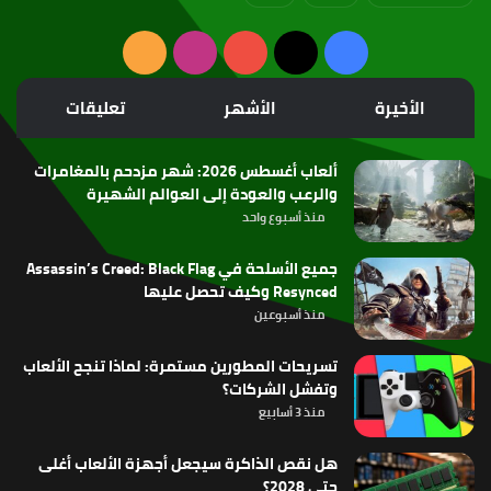
‫X
فيسبوك
‫YouTube
انستقرام
ملخص
الموقع
الأخيرة
الأشهر
تعليقات
RSS
ألعاب أغسطس 2026: شهر مزدحم بالمغامرات
والرعب والعودة إلى العوالم الشهيرة
منذ أسبوع واحد
جميع الأسلحة في Assassin’s Creed: Black Flag
Resynced وكيف تحصل عليها
منذ أسبوعين
تسريحات المطورين مستمرة: لماذا تنجح الألعاب
وتفشل الشركات؟
منذ 3 أسابيع
هل نقص الذاكرة سيجعل أجهزة الألعاب أغلى
حتى 2028؟