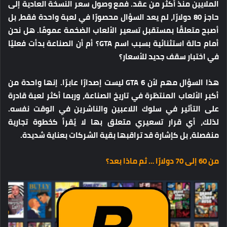
الملايين منذ أكثر من عقد. فمع وصول سعر النسخة العادية إلى
حاجز 80 دولارًا، لم يعد السؤال محصورًا في لعبة واحدة فقط، بل
أصبح متعلقًا بمستقبل تسعير الألعاب الضخمة عمومًا. هل نحن
أمام حالة استثنائية بسبب اسم GTA؟ أم أن الصناعة بدأت فعليًا
في اختبار سقف جديد للأسعار؟
هذا السؤال مهم لأن GTA 6 ليست إصدارًا عابرًا. إنها واحدة من
أكبر الألعاب المنتظرة في تاريخ الصناعة، وربما أكثر لعبة قادرة
على التأثير في سلوك اللاعبين والناشرين في الوقت نفسه.
لذلك، أي قرار تسعيري متعلق بها لا يُقرأ كخطوة تجارية
منفصلة، بل كإشارة قد تراقبها بقية الشركات بعناية شديدة.
من 60 إلى 70 دولارًا … ثم ماذا بعد؟