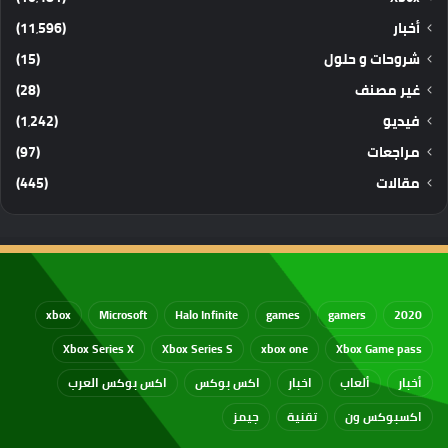
أخبار
(11٬596)
شروحات و حلول
(15)
غير مصنف
(28)
فيديو
(1٬242)
مراجعات
(97)
مقالات
(445)
xbox
Microsoft
Halo Infinite
games
gamers
2020
Xbox Series X
Xbox Series S
xbox one
Xbox Game pass
أخبار
ألعاب
اخبار
اكس بوكس
اكس بوكس العرب
اكسبوكس ون
تقنية
جيمز