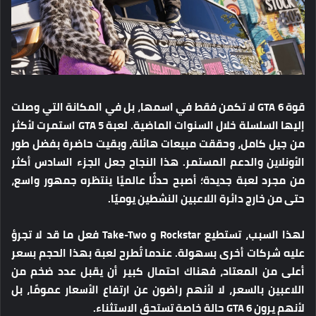
قوة GTA 6 لا تكمن فقط في اسمها، بل في المكانة التي وصلت
إليها السلسلة خلال السنوات الماضية. لعبة GTA 5 استمرت لأكثر
من جيل كامل، وحققت مبيعات هائلة، وبقيت حاضرة بفضل طور
الأونلاين والدعم المستمر. هذا النجاح جعل الجزء السادس أكثر
من مجرد لعبة جديدة؛ أصبح حدثًا عالميًا ينتظره جمهور واسع،
حتى من خارج دائرة اللاعبين النشطين يوميًا.
لهذا السبب، تستطيع Rockstar و Take-Two فعل ما قد لا تجرؤ
عليه شركات أخرى بسهولة. عندما تُطرح لعبة بهذا الحجم بسعر
أعلى من المعتاد، فهناك احتمال كبير أن يقبل عدد ضخم من
اللاعبين بالسعر، لا لأنهم راضون عن ارتفاع الأسعار عمومًا، بل
لأنهم يرون GTA 6 حالة خاصة تستحق الاستثناء.