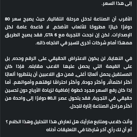
إلى هذا السعر.
الأقرب أن الصناعة تدخل مرحلة انتقالية، حيث يصبح سعر 80
دولارًا خيارًا مطروحًا للألعاب الأضخم، لا قاعدة عامة لكل
الإصدارات. لكن إن نجحت التجربة مع GTA 6، فقد يصبح الطريق
ممهدًا أمام شركات أخرى للسير في الاتجاه ذاته.
في النهاية، لن يكون الاعتراض الحقيقي على الرقم وحده، بل
على القيمة التي يحصل عليها اللاعب مقابله. فإذا كان
المستقبل يحمل ألعابًا أغلى، فمن حق اللاعبين أن ينتظروا ألعابًا
أكثر اكتمالًا، وأكثر جودة، وأكثر احترامًا لوقتهم وأموالهم. أما
إذا كان رفع السعر مجرد خطوة إضافية لزيادة الأرباح دون تحسين
حقيقي في التجربة، فقد يتحول عصر الـ80 دولارًا إلى واحدة من
أكثر مراحل الصناعة إثارة للجدل.
وأنت كلاعب ومتابع مارأيك هل تعارض هذا التحليل وهذا الكلام ؟
أم أن لك رأي آخر شاركنا في التعليقات أدناه