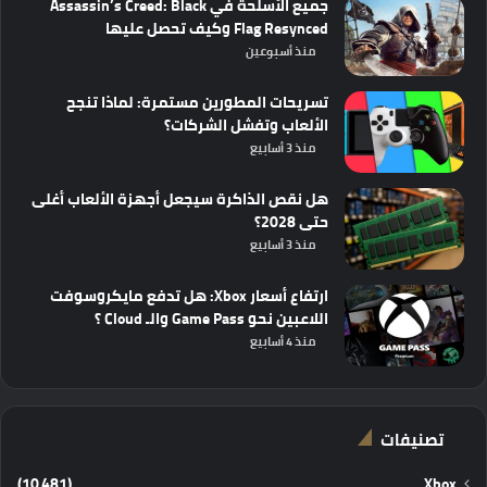
جميع الأسلحة في Assassin’s Creed: Black
Flag Resynced وكيف تحصل عليها
منذ أسبوعين
تسريحات المطورين مستمرة: لماذا تنجح
الألعاب وتفشل الشركات؟
منذ 3 أسابيع
هل نقص الذاكرة سيجعل أجهزة الألعاب أغلى
حتى 2028؟
منذ 3 أسابيع
ارتفاع أسعار Xbox: هل تدفع مايكروسوفت
اللاعبين نحو Game Pass والـ Cloud ؟
منذ 4 أسابيع
تصنيفات
(10٬481)
Xbox