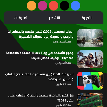
‫X
فيسبوك
‫YouTube
انستقرام
ملخص
الموقع
الأخيرة
الأشهر
تعليقات
RSS
ألعاب أغسطس 2026: شهر مزدحم بالمغامرات
والرعب والعودة إلى العوالم الشهيرة
منذ أسبوع واحد
جميع الأسلحة في Assassin’s Creed: Black Flag
Resynced وكيف تحصل عليها
منذ أسبوعين
تسريحات المطورين مستمرة: لماذا تنجح الألعاب
وتفشل الشركات؟
منذ 3 أسابيع
هل نقص الذاكرة سيجعل أجهزة الألعاب أغلى
حتى 2028؟
منذ 3 أسابيع