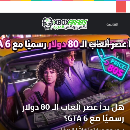
تسجيل 
ال
القائمة
الرئيسية
/
مقالات
هل بدأ عصر ألعاب الـ 80 دولار
رسميًا مع GTA 6؟