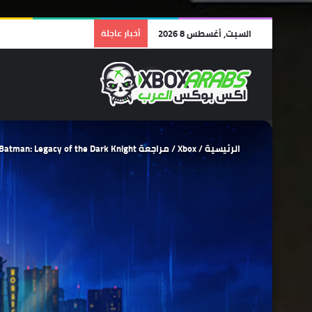
السبت, أغسطس 8 2026
أخبار عاجلة
الرئيسية
/
Xbox
/
مراجعة Lego Batman: Legacy of the Dark Knight | أفضل ألعاب الليجو… وأجمل رسالة حب لشخصية باتمان!