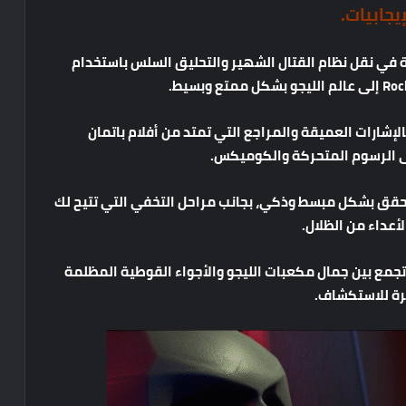
إيجابيات
.
ة
في
نقل
نظام
القتال
الشهير
والتحليق
السلس
باستخدام
Roc
إلى
عالم
الليجو
بشكل
ممتع
وبسيط
.
الإشارات
العميقة
والمراجع
التي
تمتد
من
أفلام
باتمان
ى
الرسوم
المتحركة
والكوميكس
.
حقق
بشكل
مبسط
وذكي،
بجانب
مراحل
التخفي
التي
تتيح
لك
لأعداء
من
الظلال
.
تجمع
بين
جمال
مكعبات
الليجو
والأجواء
القوطية
المظلمة
رة
للاستكشاف
.