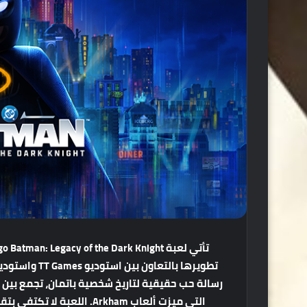
تأتي
لعبة
Lego Batman: Legacy of the Dark Knight
تطويرها
بالتعاون
بين
استوديو
TT Games
واستودي
رسالة
حب
حقيقية
لتاريخ
شخصية
باتمان،
تجمع
بين
التي
ميزت
ألعاب
Arkham.
اللعبة
لا
تكتفي
بتق