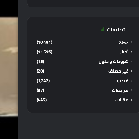
تصنيفات
(10٬481)
Xbox
أخبار
(11٬596)
شروحات و حلول
(15)
غير مصنف
(28)
فيديو
(1٬242)
مراجعات
(97)
مقالات
(445)