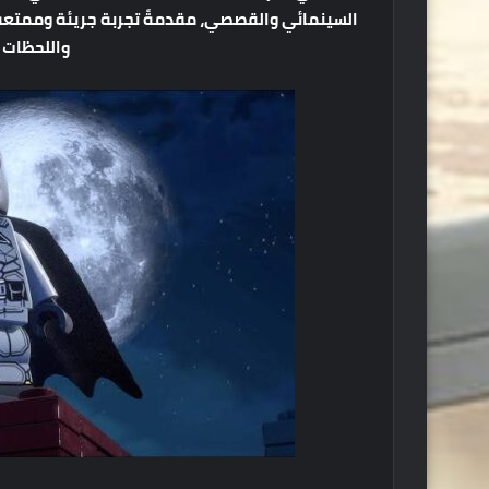
السينمائي
والقصصي،
مقدمةً
تجربة
جريئة
وممتعة
واللحظات