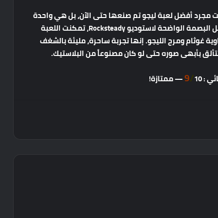
ت
مجرد
أفضل
لعبة
ليجو
تم
صنعها
حتى
الآن،
بل
هي
واحدة
ل
البصمة
الواضحة
لاستوديو
Rocksteady
،
تمكنت
اللعبة
وية
غوثام
ومرح
الليجو
.
إنها
تجربة
ساحرة،
مليئة
بالشغف
تألق
بأبهى
صوره
حتى
لو
كان
مصنوعاً
من
البلاستيك
.
9
/
ائي
:
10 —
ممتازة
!