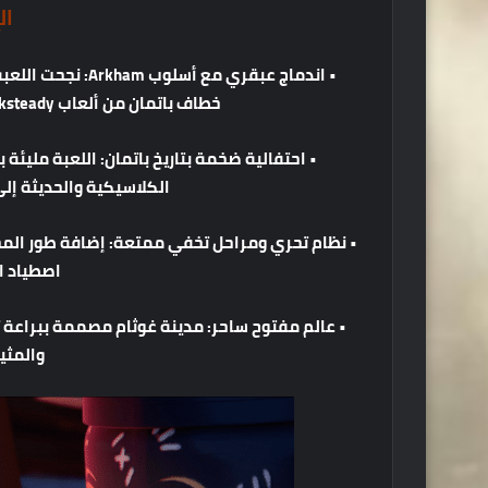
ال
•
اندماج
عبقري
مع
أسلوب
Arkham:
نجحت
اللعب
خطاف
باتمان
من
ألعاب
ksteady
•
احتفالية
ضخمة
بتاريخ
باتمان
:
اللعبة
مليئة
ب
الكلاسيكية
والحديثة
إل
•
نظام
تحري
ومراحل
تخفي
ممتعة
:
إضافة
طور
الم
اصطياد
ا
•
عالم
مفتوح
ساحر
:
مدينة
غوثام
مصممة
ببراعة
والمثي