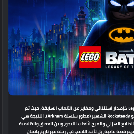
كإصدار
استثنائي
ومغاير
عن
الألعاب
السابقة،
حيث
تم
و
Rocksteady
الشهير
(
مطور
سلسلة
Arkham).
النتيجة
هي
الطابع
الهزلي
والمرح
لألعاب
الليجو،
وبين
العمق
والظلامية
ديم
قصة
عادية،
بل
تأخذ
اللاعب
في
رحلة
عبر
تاريخ
باتمان