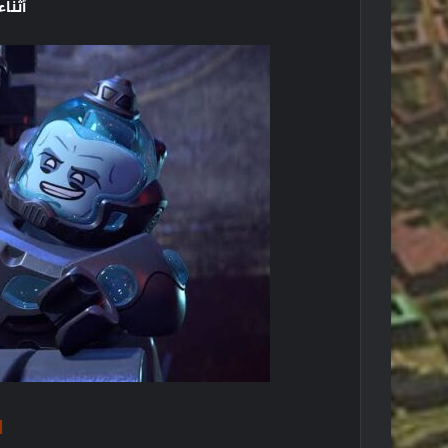
أثناء
ا