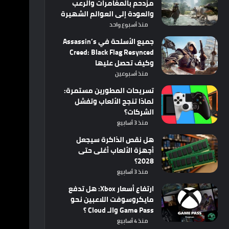
مزدحم بالمغامرات والرعب
والعودة إلى العوالم الشهيرة
منذ أسبوع واحد
جميع الأسلحة في Assassin’s
Creed: Black Flag Resynced
وكيف تحصل عليها
منذ أسبوعين
تسريحات المطورين مستمرة:
لماذا تنجح الألعاب وتفشل
الشركات؟
منذ 3 أسابيع
هل نقص الذاكرة سيجعل
أجهزة الألعاب أغلى حتى
2028؟
منذ 3 أسابيع
ارتفاع أسعار Xbox: هل تدفع
مايكروسوفت اللاعبين نحو
Game Pass والـ Cloud ؟
منذ 4 أسابيع