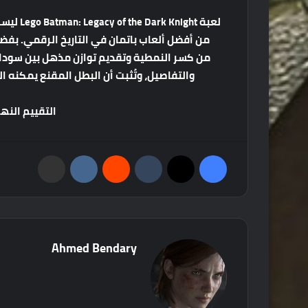
لعبة
Lego Batman: Legacy of the Dark Knight
ليس
من
أفضل
ألعاب
باتمان
في
التاريخ
الرقمي
.
بفض
من
كسر
النمطية
وتقديم
توازن
مذهل
بين
سودا
والتفاصيل،
وتُثبت
أن
البطل
المقنع
يمكنه
ال
التقييم
النه
فيسبوك
‫X
‏Tumblr
‏Reddit
‏VKontakte
مشاركة عبر البريد
Ahmed Bendary