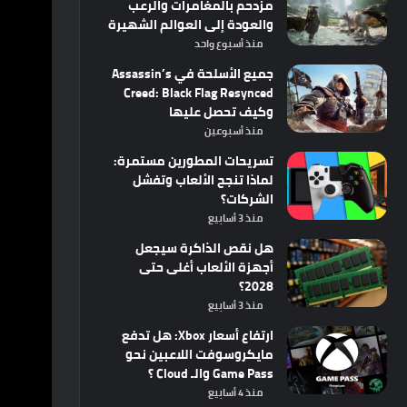
مزدحم بالمغامرات والرعب
والعودة إلى العوالم الشهيرة
منذ أسبوع واحد
جميع الأسلحة في Assassin’s
Creed: Black Flag Resynced
وكيف تحصل عليها
منذ أسبوعين
تسريحات المطورين مستمرة:
لماذا تنجح الألعاب وتفشل
الشركات؟
منذ 3 أسابيع
هل نقص الذاكرة سيجعل
أجهزة الألعاب أغلى حتى
2028؟
منذ 3 أسابيع
ارتفاع أسعار Xbox: هل تدفع
مايكروسوفت اللاعبين نحو
Game Pass والـ Cloud ؟
منذ 4 أسابيع