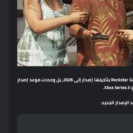
بعد التخطيط لإطلاقها في خريف 2025، قامت Rockstar Games بتأجيلها إصدار إلى 2026، بل وحددت موعد إصدار