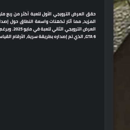
العرض الترو
GTA 6، الذي تم إصداره بطريقة سرية، الأرقام القياسية بسرعة، محققًا أكثر من 75 مليون مشاهدة في يوم واحد.