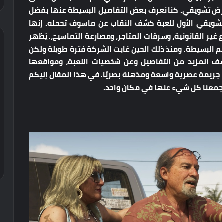
ال عرض تشويقي. كنا نعرف بعض التفاصيل البسيطة عنها بفضل
ام 2022. لكن العرض التشويقي الأول للعبة كشف النقاب عن ماسوف تحمله. إنها
غير القانونية، وسرقات المتاجر، ومصارعة التماسيح،. يُظهر
ائم البسيطة. ومنذ ذلك الحين غابت الشركة فترة طويلة ولكن
 يكشف المزيد من التفاصيل وعن شخصيات اللعبة، ومواقعها
ن لعبة GTA 6 تبدو كمغامرة جريمة عصرية واسعة ومذهلة بصريًا. في هذا المقال إليكم