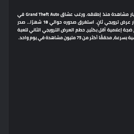
حقق العرض الترويجي الأول للعبة أكثر من ربع مليار مشاهدة منذ إطلاقه. ورغب عشاق Grand Theft Auto في
المزيد، مما أثار تكهنات واسعة النطاق حول إصدار عرض ترويجي ثانٍ. استغرق صدوره حوالي 18 شهرًا… صدر
يجي الثاني للعبة في مايو 2025. وبرغم ضجة إعلامية أقل بكثير، حطم العرض الترويجي الثاني للعبة