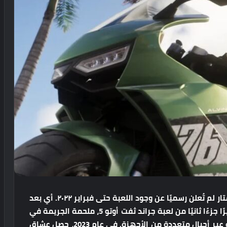
يُقال إنه بدأ تطوير GTA 6 منذ عام ٢٠١٤، مع أن روكستار لم تُعلن رسميًا عن وجود اللعبة حتى فبراير ٢٠٢٢. أي بعد
أكثر من عقد من الزمان، تُصدر Rockstar Games أخيرًا جزءًا ثانيًا من لعبة جراند ثفت أوتو 5، ملحمة الجريمة في
عالم مفتوح، والتي باعت أكثر من 200 مليون نسخة عبر أجيال متعددة من الأجهزة. في عام 2023، حصل عشاق