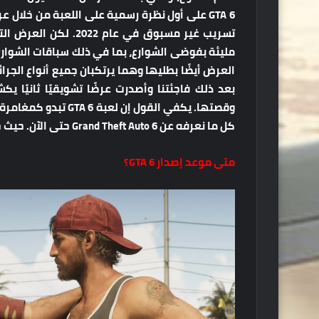
GTA 6 على أول نظرة رسمية على اللعبة من خل
تسريب غير مسبوق في ع
مليئة بفوضى الشوارع، بما في ذلك سباقات الشوارع 
العرض أيضًا بطليها وهما يرتكبان جميع أنواع الجر
بعد ذلك فاجئتنا وأصدرت عرضًا تشويقيًا ثانيًا
وقصتها. يكفي القول إ
كل ما نعرفه عن Grand Theft Auto 6 حتى الآن. حيث جمعنا كل شيء عنها في مكان واحد.
متى موعد إصدار GTA 6؟