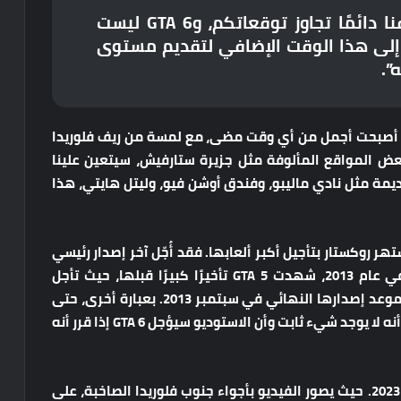
“مع كل لعبة أصدرناها، كان هدفنا دائمًا تجاوز توقعاتكم، وGTA 6 ليست
ا إلى هذا الوقت الإضافي لتقديم مستوى
”.
 أصبحت أجمل من أي وقت مضى، مع لمسة من ريف فلوريدا
عض المواقع المألوفة مثل جزيرة ستارفيش، سيتعين علينا
قديمة مثل نادي ماليبو، وفندق أوشن فيو، وليتل هايتي، هذا
 أن GTA 6 تستهدف الآن إصدار ربيع 2026، تشتهر روكستار بتأجيل أكبر ألعابها. فقد أُجّل آخر إصدار رئيسي
لها، Red Dead Redemption 2، ثلاث مرات علنًا. وفي عام 2013، شهدت GTA 5 تأخيرًا كبيرًا قبلها، حيث تأجل
إصدارها من موعد إصدارها الأصلي في الربيع إلى موعد إصدارها النهائي في سبتمبر 2013. بعبارة أخرى، حتى
لو قدمت لنا Rockstar تاريخ إصدار، فإن التاريخ يخبرنا أنه لا يوجد شيء ثابت وأن الاستوديو سيؤجل GTA 6 إذا قرر أنه
أصدرت روكستار أول عرض للعبة للعبة في ديسمبر 2023. حيث يصور الفيديو بأجواء جنوب فلوريدا الصاخبة، على