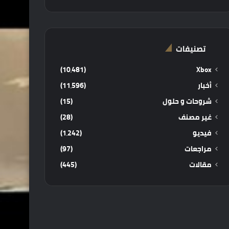
تصنيفات
(10٬481)
Xbox
أخبار
(11٬596)
شروحات و حلول
(15)
غير مصنف
(28)
فيديو
(1٬242)
مراجعات
(97)
مقالات
(445)