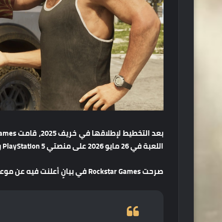
اللعبة في 26 مايو 2026 على منصتي PlayStation 5 و Xbox Series X.
صرحت Rockstar Games في بيانٍ أعلنت فيه عن موعد الإصدار الجديد: