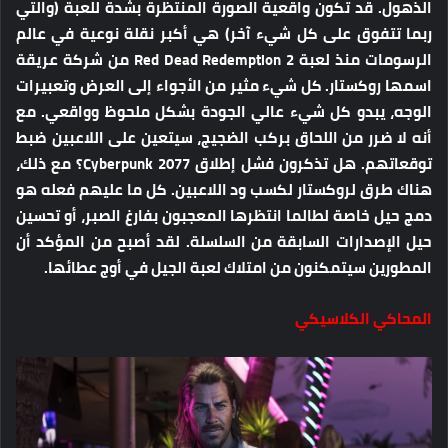
الذهول. قد تكون واقعية الصورة المنتظرة بشدة للعبة (والتي
ربما تتفوق على كل شيء آخر) هي أكبر نقلة نوعية في عالم
الرسومات منذ لعبة Red Dead Redemption 2 من شركة عريقة
اسمها روكستار. كل شيء مثير من الأجواء إلى العرض وتعبيرات
الوجه، يبدو كل شيء عالي الجودة بشكل ملحوظ وواقعي. مع
أنه لا ضرر من اللحاق بركب الضجيج، سيتعين على اللاعبين ضبط
توقعاتهم. هل تذكرون فشل إطلاق Cyberpunk 2077؟ مع ذلك،
هناك طرق لروكستار لكسب ود اللاعبين. كل ما عليهم فعله هو
دمج حيل خاصة لطالما انتظرها المعجبون بفارغ الصبر، أو تحسين
حيل الإصدارات السابقة من السلسلة. لقد أصبح من المؤكد أن
المطورين سيتمكنون من امتلاك لعبة الجيل في أوج عطائها.
المحاكي الكلاسيكي