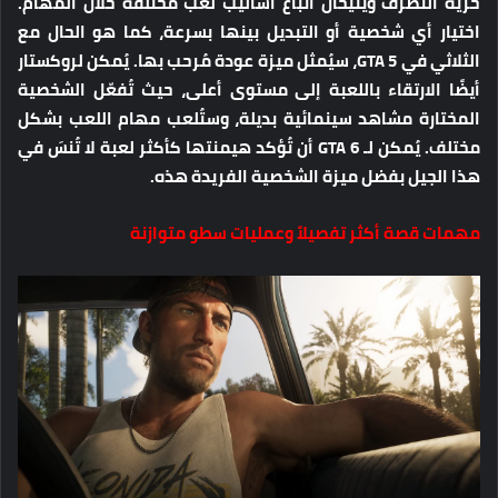
حرية التصرف ويتيحان اتباع أساليب لعب مختلفة خلال المهام.
اختيار أي شخصية أو التبديل بينها بسرعة، كما هو الحال مع
الثلاثي في ​​GTA 5، سيُمثل ميزة عودة مُرحب بها. يُمكن لروكستار
أيضًا الارتقاء باللعبة إلى مستوى أعلى، حيث تُفعّل الشخصية
المختارة مشاهد سينمائية بديلة، وستُلعب مهام اللعب بشكل
مختلف. يُمكن لـ GTA 6 أن تُؤكد هيمنتها كأكثر لعبة لا تُنسَ في
هذا الجيل بفضل ميزة الشخصية الفريدة هذه.
مهمات قصة أكثر تفصيلاً وعمليات سطو متوازنة