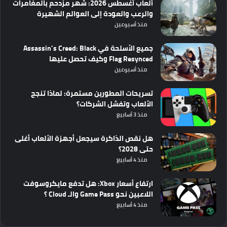
ألعاب أغسطس 2026: شهر مزدحم بالمغامرات
والرعب والعودة إلى العوالم الشهيرة
منذ أسبوعين
جميع الأسلحة في Assassin’s Creed: Black
Flag Resynced وكيف تحصل عليها
منذ أسبوعين
تسريحات المطورين مستمرة: لماذا تنجح
الألعاب وتفشل الشركات؟
منذ 3 أسابيع
هل نقص الذاكرة سيجعل أجهزة الألعاب أغلى
حتى 2028؟
منذ 4 أسابيع
ارتفاع أسعار Xbox: هل تدفع مايكروسوفت
اللاعبين نحو Game Pass والـ Cloud ؟
منذ 4 أسابيع