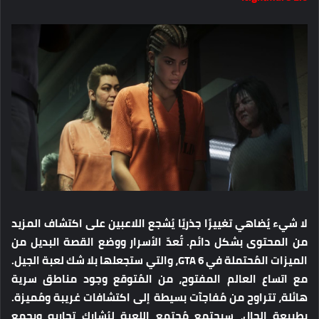
لا شيء يُضاهي تغييرًا جذريًا يُشجع اللاعبين على اكتشاف المزيد
من المحتوى بشكل دائم. تُعدّ الأسرار ووضع القصة البديل من
الميزات المُحتملة في GTA 6، والتي ستجعلها بلا شك لعبة الجيل.
مع اتساع العالم المفتوح، من المُتوقع وجود مناطق سرية
هائلة، تتراوح من مُفاجآت بسيطة إلى اكتشافات غريبة ومُميزة.
بطبيعة الحال، سيجتمع مُجتمع اللعبة ليُشارك تجاربه ويجمع