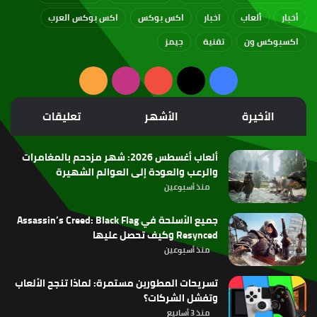
أخبار
ألعاب
اخبار
اكس بوكس
اكس بوكس العرب
اكسبوكس ون
تقنية
جيمز
‫X
فيسبوك
‫YouTube
انستقرام
ملخص
الموقع
الأخيرة
الأشهر
تعليقات
RSS
ألعاب أغسطس 2026: شهر مزدحم بالمغامرات
والرعب والعودة إلى العوالم الشهيرة
منذ أسبوعين
جميع الأسلحة في Assassin’s Creed: Black Flag
Resynced وكيف تحصل عليها
منذ أسبوعين
تسريحات المطورين مستمرة: لماذا تنجح الألعاب
وتفشل الشركات؟
منذ 3 أسابيع