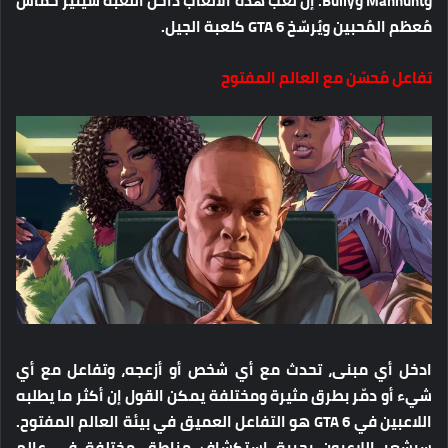
وManhunt وBully. إن لعب هذه الألعاب داخل اللعبة سيُثير حماس
مُعظم المُحبين ويُرسّخ GTA 6 كلعبة الجيل.
تفاعل مُحسّن مع العالم المفتوح
ادخل أي مبنى، تحدث مع أي شخص أو أزعجه، وتفاعل مع أي
شيء أو دمّر بطرق مثيرة ومختلفة يمكن القول إن أكثر ما يطلبه
اللاعبين في GTA 6 هو التفاعل العميق في بيئة العالم المفتوح.
سيشعر اللاعبون بحرية استكشاف مناطق مختلفة في عالم