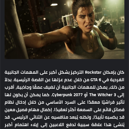
كان بإمكان Rockstar التركيز بشكل أكبر على المهمات الجانبية
الفردية في GTA 6 من خلال عدم عزلها عن القصة الرئيسية. بدلاً
من ذلك، يمكن للمهمات الجانبية أن تضيف عمقًا وجاذبية، أقرب
إلى The Witcher 3 أو Cyberpunk 2077. كما يمكن أن يكون لها
تأثير فراشيًا معقدًا على السرد الأساسي من خلال إدخال نظام
فصائل قائم على السمعة أكثر تعقيدًا. إكمال مهام فصيل معين
قد يكسبه تأييدًا، ولكنه يُبعد منافسيه عن الثنائي الرئيسي. قد
يُنشئ هذا علاقة سببية تدفع اللاعبين إلى إيلاء اهتمام أكبر