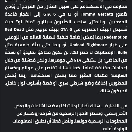
معارفه في الاستكشاف، على سبيل المثال، من المُرجح أن يُؤدي
ظهور Tommy Vercetti أو CJ في GTA 6 إلى انفجار قاعدة
المعجبين. وبالمثل، سيُحب الكثيرون سيناريو “ماذا لو” حيث
تُستبدل البيئة الحضرية في GTA 6 ببيئة غربية، مثل Red Dead
Redemption ربما يُمكن إضافة خلفية لنهاية العالم من الزومبي
على غرار Undead Nightmare، أو ربما حتى بيئة جامعية مثل
Bully. الإمكانيات لا حصر لها. لن تكون محاكيًا تقليديًا أو نسخةً
من الماضي؛ بل ستبقى GTA في جوهرها، ولكن مُحسّنة من خلال
إعدادات مختلفة تمامًا. كما أنها لا تقتصر على عوالم روكستار
السابقة؛ فهناك الكثير مما يمكن استكشافه. ربما يُمكن
للمطورين إضافة وضع شرطي سري أو قصة بأسلوب نوار كامل.
قد يكون هناك.
في النهاية …
هناك أخبار تردنا تباعًا بعضها اشاعات والبعض
الآخر رسمي، وننتظر الأخبار الرسمية من شركة روكستار عن
المعلومات الرسمية حولها. ونأمل فعلاً أن تطبق المعلومات
الواردة أعلاه.