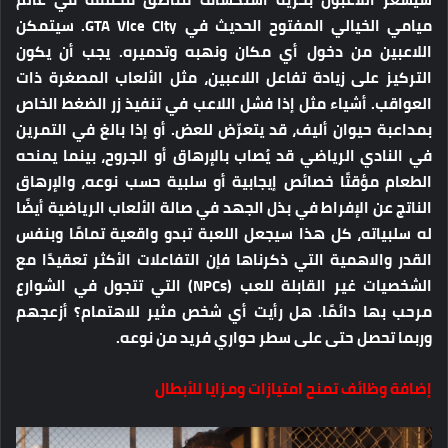
ميامي الخيالي المفتوح الحديث في GTA Vice City. سيتمكن
اللاعبين من دخول أي مكان ونهبه وتدميره. يجب أن يكون
التركيز على زيادة تفاعل اللاعبين، مثل الألعاب المصغرة ذات
العواقب. أشياء مثل إذا فشل اللاعب في تنفيذ زر الضغط الخاص
بمداعبة حيوان أليف، قد يتعرّض للعض. أو إذا بالغ في التمرين
في النادي الرياضي قد يُصاب بالإرهاق أو الجروح، بينما يمنحه
الطعام مؤقتًا خصائص إيجابية أو سلبية حسب نوعه، والإرهاق
الناتج عن الإفراط في بذل الجهد في صالة الألعاب الرياضية أيضًا
له سلبياته، كل هذا سيجعل اللعبة تبدو واقعية تمامًا وبنفس
القدر والاهمية التي ذكرناها فإن التفاعلات الأكثر تعقيدًا مع
الشخصيات غير القابلة للعب (NPCs) التي تتجول في الشوارع
مرحب بها دائمًا. هل رأيت أي شخص مثير للاهتمام؟ أزعجهم
وربما تحصل حتى على سطر حواري فريد من نوعه.
إضافة وظائف تمنح امتيازات ومزايا للأبطال