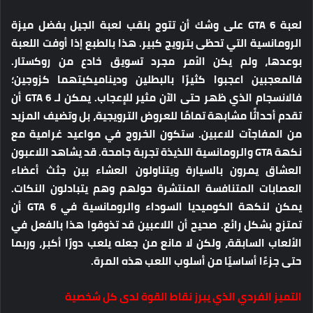
لعبة GTA 6 على وشك أن تتوج بلقب لعبة الجيل بفضل ميزة
الرومانسية التي تحظى بترويج كبير. هذا بالطبع إذا أوفت اللعبة
بوعدها، ولم يكن الأمر مجرد تسويق خادع من روكستار.
فالمعجبين اعجبوا كثيرًا بالبطلين وديناميكيتهما كزوجين؛
فالانسجام الذي ظهر حتى الآن مثير للإعجاب. يمكن لـ GTA 6 أن
تقدم أحداثًا مشابهة تمامًا للعروض الترويجية، بل وتضيف المزيد
من المفاجآت للاعبين. ستكون الخروج في مواعيد غرامية مع
نكهة GTA والرومانسية اللذيذة تجربة جامحة. قد يشاهد اللاعبون
العشاق يمرون بالسيارة ويتناولون العشاء بين جثث أعضاء
العصابات المتنافسة المنتشرة حولهم وهم يتبادلون النكات.
يمكن لنكهة الكوميديا ​​السوداء والرومانسية في GTA 6 أن
تمتزج بشكل رائع. صحيح أن اللاعبين قد تذوقوا هذا بالفعل في
الألعاب السابقة، ولكن لا مانع من جعله يلعب دورًا أكبر، وربما
حتى جزءًا أساسيًا من أسلوب اللعب هذه المرة.
التميز الفردي الذي يبرز نقاط القوة لدى كل شخصية