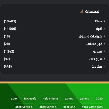
تصنيفات
(10٬481)
Xbox
أخبار
(11٬596)
شروحات و حلول
(15)
غير مصنف
(28)
فيديو
(1٬242)
مراجعات
(97)
مقالات
(445)
xbox
Microsoft
Halo Infinite
games
gamers
2020
Xbox Series X
Xbox Series S
xbox one
Xbox Game pass