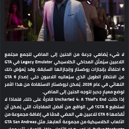
لا شيء يُضاهي جرعة من الحنين إلى الماضي لتجمع مجتمع
اللاعبين سيُمثّل المحاكي الكلاسيكي Legacy Emulator في ​​GTA
6 احتفالًا بإنجازات روكستار وإنجازاتها السابقة. وقد يُعوّض ذلك
عن الانتظار الطويل الذي سيُعانيه اللاعبون حتى إصدار GTA 6
النهائي في عام 2026. يُمكن لروكستار الاستفادة من هذا الأمر
لوضع معيارٍ جديدٍ لتوجه الحنين إلى الماضي.
إذا كانت Uncharted 4: A Thief’s End قادرةً على ذلك، فلماذا لا
تستطيع GTA 6؟ في الواقع، من أفضل المفاجآت التي يُمكن أن
تُقدّمها GTA 6 للاعبين هي المضي قدمًا في إضافة مجموعة من
الألعاب الكلاسيكية من مجموعة ألعابها، مثل GTA San Andreas