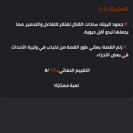
السلبيات
(-)
جمود
البيئة
:
ساحات
القتال
تفتقر
للتفاعل
والتدمير،
مما
يجعلها
تبدو
أقل
حيوية
.
رتم
القصة
:
يعاني
طور
القصة
من
تذبذب
في
وتيرة
الأحداث
في
بعض
الأجزاء
.
10.
التقييم
النهائي
: 8/
لعبة
ممتازة
!