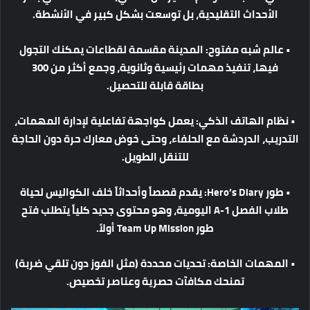
الأحداث
التقليدية،
بل
توسعت
بشكل
كبير
في
الأنشطة
.
•
عالم
شبه
مفتوح
:
المدينة
مقسمة
لقطاعات
يمكنك
التجول
فيها،
تنفيذ
مهمات
رئيسية
وثانوية،
وجمع
أكثر
من
300
بطاقة
قابلة
للتحصيل
.
•
نظام
الهاتف
الذكي
:
يعمل
كواجهة
تفاعلية
لإدارة
المهمات،
التدريب،
الدردشة
مع
الحلفاء،
وحتى
خوض
معارك
حرة
دون
الحاجة
للتنقل
الطويل
.
•
طور
Hero’s Diary:
يقدم
قصصاً
وأحداثاً
خلف
الكواليس
لحياة
طلاب
الفصل
1-A
اليومية،
وهو
محتوى
جديد
كلياً
يتطلب
فتح
طور
Team Up Mission
أولاً
.
•
المهمات
الخاصة
:
تحديات
محددة
(
مثل
الفوز
دون
تلقي
ضربة
)
تمنحك
مكافآت
حصرية
وعناصر
تخصيص
.