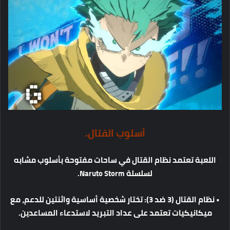
أسلوب
القتال
.
اللعبة
تعتمد
نظام
القتال
في
ساحات
مفتوحة
بأسلوب
مشابه
لسلسلة
Naruto Storm.
•
نظام
القتال
(3
ضد
3):
تختار
شخصية
أساسية
واثنتين
للدعم،
مع
ميكانيكيات
تعتمد
على
عداد
التبريد
لاستدعاء
المساعدين
.