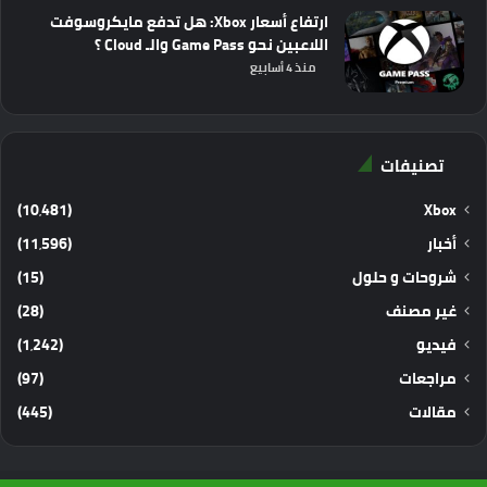
ارتفاع أسعار Xbox: هل تدفع مايكروسوفت
اللاعبين نحو Game Pass والـ Cloud ؟
منذ 4 أسابيع
تصنيفات
(10٬481)
Xbox
أخبار
(11٬596)
شروحات و حلول
(15)
غير مصنف
(28)
فيديو
(1٬242)
مراجعات
(97)
مقالات
(445)