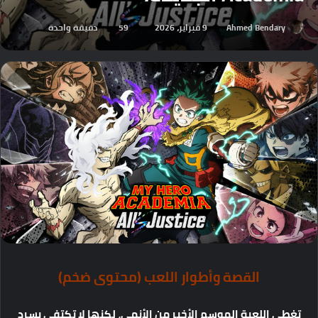
Ahmed Bendary
9 فبراير، 2026
59
دقيقة واحدة
القصة
وأطوار
اللعب
(
محتوى
ضخم
)
تغطي
اللعبة
الموسم
الأخير
من
الأنمي،
لكنها
لا
تكتفي
بسرد