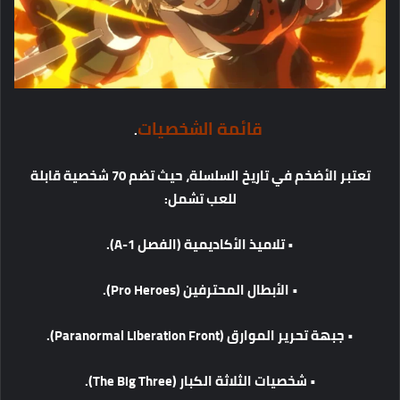
قائمة
الشخصيات
.
تعتبر
الأضخم
في
تاريخ
السلسلة،
حيث
تضم
70
شخصية
قابلة
للعب
تشمل
:
•
تلاميذ
الأكاديمية
(
الفصل
1-A).
•
الأبطال
المحترفين
(Pro Heroes).
•
جبهة
تحرير
الموارق
(Paranormal Liberation Front).
•
شخصيات
الثلاثة
الكبار
(The Big Three).