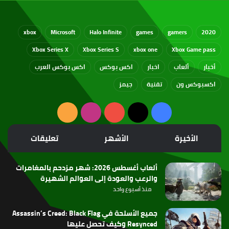
xbox
Microsoft
Halo Infinite
games
gamers
2020
Xbox Series X
Xbox Series S
xbox one
Xbox Game pass
أخبار
ألعاب
اخبار
اكس بوكس
اكس بوكس العرب
اكسبوكس ون
تقنية
جيمز
‫X
فيسبوك
‫YouTube
انستقرام
ملخص
الموقع
الأخيرة
الأشهر
تعليقات
RSS
ألعاب أغسطس 2026: شهر مزدحم بالمغامرات
والرعب والعودة إلى العوالم الشهيرة
منذ أسبوع واحد
جميع الأسلحة في Assassin’s Creed: Black Flag
Resynced وكيف تحصل عليها