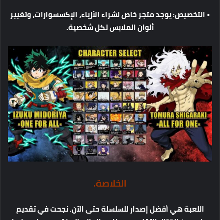
•
التخصيص
:
يوجد
متجر
خاص
لشراء
الأزياء،
الإكسسوارات،
وتغيير
ألوان
الملابس
لكل
شخصية
.
الخلاصة
.
اللعبة
هي
أفضل
إصدار
للسلسلة
حتى
الآن
.
نجحت
في
تقديم