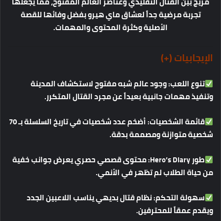
مزيج
بين
القتال
التقليدي
وعناصر
العالم
المفتوح،
مما
يجعلها
تجربة
مرضية
جداً
لعشاق
ماي
هيرو
بفضل
وفائها
للقصة
الأصلية
وكثرة
المحتوى
والمهمات
.
الإيجابيات
(+)
تنوع
اللعب
:
وجود
عالم
شبه
مفتوح
لاستكشاف
المدينة
وتنفيذ
مهمات
جانبية
بعيداً
عن
مجرد
القتال
المتكرر
.
قائمة
الشخصيات
:
أضخم
عدد
شخصيات
في
تاريخ
السلسلة
بـ
70
شخصية
متوازنة
ومصممة
بدقة
.
طور
Hero’s Diary:
محتوى
قصصي
حصري
يعرض
جوانب
خفية
من
حياة
الطلاب
لم
تظهر
في
الأنمي
.
سهولة
التحكم
:
نظام
قتال
بديهي
يناسب
اللاعبين
الجدد
ويقدم
عمقاً
للمحترفين
.