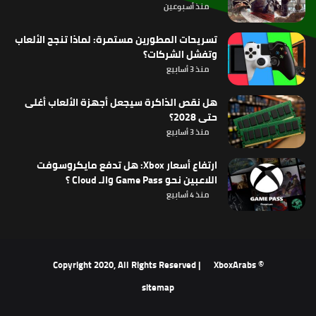
منذ أسبوعين
تسريحات المطورين مستمرة: لماذا تنجح الألعاب
وتفشل الشركات؟
منذ 3 أسابيع
هل نقص الذاكرة سيجعل أجهزة الألعاب أغلى
حتى 2028؟
منذ 3 أسابيع
ارتفاع أسعار Xbox: هل تدفع مايكروسوفت
اللاعبين نحو Game Pass والـ Cloud ؟
منذ 4 أسابيع
XboxArabs
© Copyright 2020, All Rights Reserved |
sitemap