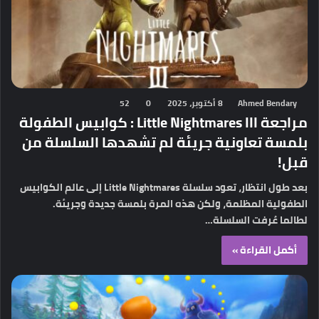
Ahmed Bendary
8 أكتوبر، 2025
0
52
مراجعة Little Nightmares III : كوابيس الطفولة
بلمسة تعاونية جريئة لم تشهدها السلسلة من
قبل!
بعد طول انتظار، تعود سلسلة Little Nightmares إلى عالم الكوابيس
الطفولية المظلمة، ولكن هذه المرة بلمسة جديدة وجريئة.
لطالما عُرفت السلسلة…
أكمل القراءة »