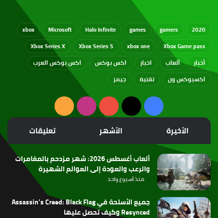
xbox
Microsoft
Halo Infinite
games
gamers
2020
Xbox Series X
Xbox Series S
xbox one
Xbox Game pass
أخبار
ألعاب
اخبار
اكس بوكس
اكس بوكس العرب
اكسبوكس ون
تقنية
جيمز
‫X
فيسبوك
‫YouTube
انستقرام
ملخص
الموقع
الأخيرة
الأشهر
تعليقات
RSS
ألعاب أغسطس 2026: شهر مزدحم بالمغامرات
والرعب والعودة إلى العوالم الشهيرة
منذ أسبوع واحد
جميع الأسلحة في Assassin’s Creed: Black Flag
Resynced وكيف تحصل عليها