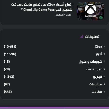
ارتفاع أسعار Xbox: هل تدفع مايكروسوفت
اللاعبين نحو Game Pass والـ Cloud ؟
منذ 4 أسابيع
تصنيفات
(10٬481)
Xbox
أخبار
(11٬596)
شروحات و حلول
(15)
غير مصنف
(28)
فيديو
(1٬242)
مراجعات
(97)
مقالات
(445)