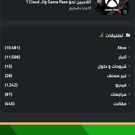
اللاعبين نحو Game Pass والـ Cloud ؟
منذ 4 أسابيع
تصنيفات
(10٬481)
Xbox
أخبار
(11٬596)
شروحات و حلول
(15)
غير مصنف
(28)
فيديو
(1٬242)
مراجعات
(97)
مقالات
(445)