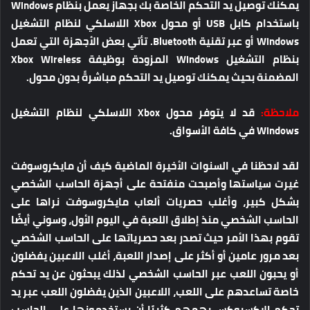
يمكنك توصيل يد التحكم الخاصة بك بجهاز يعمل بنظام Windows
باستخدام كابل USB أو محول Xbox اللاسلكي لنظام التشغيل
Windows أو عبر تقنية Bluetooth. تأتي بعض الأجهزة التي تعمل
بنظام التشغيل Windows المزودة بوظيفة Xbox Wireless
المضمنة بحيث يمكنك توصيل يد التحكم مباشرةً بدون محول.
ملاحظة:
قد لا يتوفر محول Xbox اللاسلكي لنظام التشغيل
Windows في كافة الأسواق.
لقد لاحظنا في السنوات الأخيرة الماضية كيف أن مايكروسوفت
غيرت سياستها وأصبحت منفتحة على أجهزة الحاسب الشخصي
بشكل كبير، وأغلب حصريات ألعاب مايكروسوفت نراها على
الحاسب الشخصي منذ إطلاق اللعبة في اليوم الأول، وسوني أيضًا
تقوم بهذا الأمر حيث تصدر بعد حصرياتها على الحاسب الشخصي
بعد مرور عامين أو أكثر على إصدار اللعبة، أغلب اللاعبين يفضلون
أو يحبون اللعب عبر الحاسب الشخصي لذلك يبحثون عن يد تحكم
خاصة تساعدهم على اللعب، اللاعبين الذين يفضلون اللعب عبر يد
تحكم الإكسبوكس يهمهم كثيرًا أن يستخدمونها على الحاسب