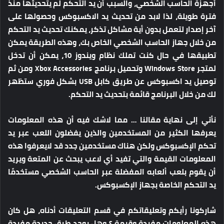
أجهزة الحاسب الشخصي، والسبب أن يد التحكم لم يتحديثها منذ
فترة طويلة، لذا لابد من تحديث يد الاكسبوكس وحصولها على
آخر إصدار لتعمل بدون أية مشاكل تذكر، يمكنك تحديث يد التحكم
من خلال جهاز الحاسب الشخصي الخاص بك، وهذه الطريقة يمكن
تطبيقها في حال كنت تملك نظام ويندوز 10، يمكن أن تدخل
لمتجر Windows Store وتحميل برنامج Xbox Accessories ومن ثم
توصيل يد اكسبوكس عن طريق كابل USB بشكل فوري ستظهر
لك من خلال البرنامج قائمة بتحديث يد التحكم.
نأتي إلى نهاية مقالنا …
مما لاشك فيه أن هذه المعلومات
يعرفها الكثير من المستخدمين والذين يفضلون اللعب عبر يد
تحكم الإكسبوكس ولكن هناك مستخدمين جدد قد لايعرفوا هذه
المعلومات القيمة والتي تفيد أي لاعب يبحث عن المتعة ويريد
أن يقوم بلعب ألعابه المفضلة عبر الحاسب الشخصي مستخدمًا
يد التحكم الخاصة بجهاز الإكسبوكس.
شاركونا رأيكم وتعليقاتكم في قسم التعليقات أدناه، هل كان
هذه المعلومات مفيدة وقيمة ؟ وهل يوجد طرق جديدة مفيدة