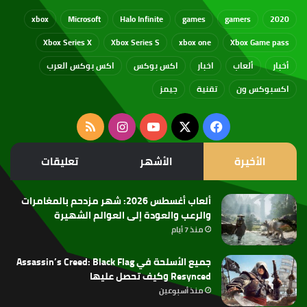
xbox
Microsoft
Halo Infinite
games
gamers
2020
Xbox Series X
Xbox Series S
xbox one
Xbox Game pass
أخبار
ألعاب
اخبار
اكس بوكس
اكس بوكس العرب
اكسبوكس ون
تقنية
جيمز
‫X
فيسبوك
‫YouTube
انستقرام
ملخص
الموقع
الأخيرة
الأشهر
تعليقات
RSS
ألعاب أغسطس 2026: شهر مزدحم بالمغامرات
والرعب والعودة إلى العوالم الشهيرة
منذ 7 أيام
جميع الأسلحة في Assassin’s Creed: Black Flag
Resynced وكيف تحصل عليها
منذ أسبوعين