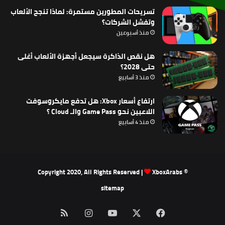
تسريحات المطورين مستمرة: لماذا تنجح الألعاب
وتفشل الشركات؟
منذ أسبوعين
هل نقص الذاكرة سيجعل أجهزة الألعاب أغلى
حتى 2028؟
منذ 3 أسابيع
ارتفاع أسعار Xbox: هل تدفع مايكروسوفت
اللاعبين نحو Game Pass والـ Cloud ؟
منذ 4 أسابيع
XboxArabs
© Copyright 2020, All Rights Reserved |
sitemap
‫X
فيسبوك
‫YouTube
انستقرام
ملخص