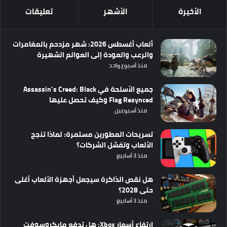
الأخيرة
الأشهر
تعليقات
ألعاب أغسطس 2026: شهر مزدحم بالمغامرات
والرعب والعودة إلى العوالم الشهيرة
منذ أسبوع واحد
جميع الأسلحة في Assassin’s Creed: Black
Flag Resynced وكيف تحصل عليها
منذ أسبوعين
تسريحات المطورين مستمرة: لماذا تنجح
الألعاب وتفشل الشركات؟
منذ 3 أسابيع
هل نقص الذاكرة سيجعل أجهزة الألعاب أغلى
حتى 2028؟
منذ 3 أسابيع
ارتفاع أسعار Xbox: هل تدفع مايكروسوفت