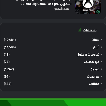
اللاعبين نحو Game Pass والـ Cloud ؟
منذ 4 أسابيع
تصنيفات
(10٬481)
Xbox
أخبار
(11٬596)
شروحات و حلول
(15)
غير مصنف
(28)
فيديو
(1٬242)
مراجعات
(97)
مقالات
(445)