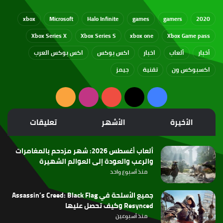
xbox
Microsoft
Halo Infinite
games
gamers
2020
Xbox Series X
Xbox Series S
xbox one
Xbox Game pass
أخبار
ألعاب
اخبار
اكس بوكس
اكس بوكس العرب
اكسبوكس ون
تقنية
جيمز
‫X
فيسبوك
‫YouTube
انستقرام
ملخص
الموقع
الأخيرة
الأشهر
تعليقات
RSS
ألعاب أغسطس 2026: شهر مزدحم بالمغامرات
والرعب والعودة إلى العوالم الشهيرة
منذ أسبوع واحد
جميع الأسلحة في Assassin’s Creed: Black Flag
Resynced وكيف تحصل عليها
منذ أسبوعين