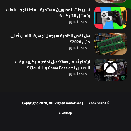
تسريحات المطورين مستمرة: لماذا تنجح الألعاب
وتفشل الشركات؟
منذ 3 أسابيع
هل نقص الذاكرة سيجعل أجهزة الألعاب أغلى
حتى 2028؟
منذ 3 أسابيع
ارتفاع أسعار Xbox: هل تدفع مايكروسوفت
اللاعبين نحو Game Pass والـ Cloud ؟
منذ 4 أسابيع
XboxArabs
© Copyright 2020, All Rights Reserved |
sitemap
‫X
فيسبوك
‫YouTube
انستقرام
ملخص