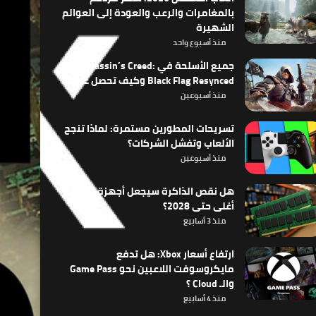
بالمغامرات والرعب والعودة إلى العوالم
الشهيرة
منذ أسبوع واحد
جميع الأسلحة في Assassin’s Creed:
Black Flag Resynced وكيف تحصل عليها
منذ أسبوعين
تسريحات المطورين مستمرة: لماذا تنجح
الألعاب وتفشل الشركات؟
منذ أسبوعين
هل نقص الذاكرة سيجعل أجهزة الألعاب
أغلى حتى 2028؟
منذ 3 أسابيع
ارتفاع أسعار Xbox: هل تدفع
مايكروسوفت اللاعبين نحو Game Pass
والـ Cloud ؟
منذ 4 أسابيع