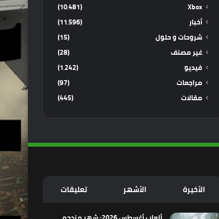
(10٬481)
Xbox
أخبار
(11٬596)
شروحات و حلول
(15)
غير مصنف
(28)
فيديو
(1٬242)
مراجعات
(97)
مقالات
(445)
الأخيرة
الأشهر
تعليقات
ألعاب أغسطس 2026: شهر مزدحم