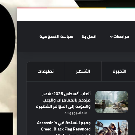
‫X
فيسبوك
‫YouTube
انستقرام
ملخص الموقع RSS
تسجيل الدخو
الوضع المظلم
مراجعات
اتصل بنا
سياسة الخصوصية
الأخيرة
الأشهر
تعليقات
ألعاب أغسطس 2026: شهر
مزدحم بالمغامرات والرعب
والعودة إلى العوالم الشهيرة
منذ أسبوع واحد
جميع الأسلحة في Assassin’s
Creed: Black Flag Resynced