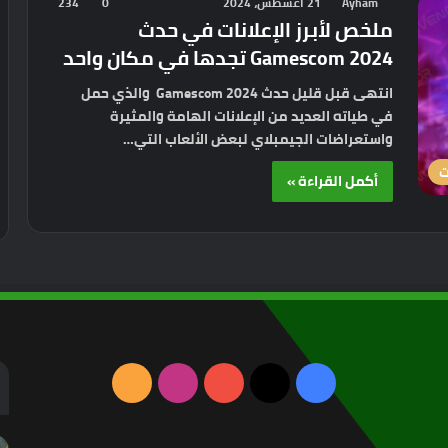
Ayham
21 أغسطس، 2024
0
234
ملخص لأبرز الإعلانات في حدث
Gamescom 2024 تجدها في مكان واحد
انتهى قبل قليل حدث Gamescom 2024 والذي حمل
في طياته العديد من الإعلانات الهامة والمثيرة
واستعراضات الجيمبلاي لبعض الألعاب التي…
ت
أكمل القراءة »
‫X
فيسبوك
‫YouTube
انستقرام
ملخص
الموقع