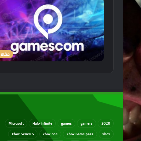
مقالا
Microsoft
Halo Infinite
games
gamers
2020
Xbox Series S
xbox one
Xbox Game pass
xbox