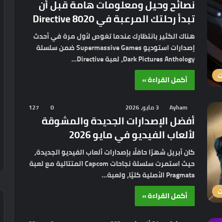
نصائح وحيل ومعلومات هامة قبل أن
تبدأ رحلتك المرعبة في Directive 8020
هناك الكثير بانتظارك عندما تغوص لأول مرة في أحدث
إصدارات استوديو Supermassive Games ضمن سلسلة
Dark Pictures Anthology، لعبة Directive…
ت
أكمل القراءة »
Ayham
3 مايو، 2026
0
127
أفضل الإصدارات الجديدة والمشوقة
لألعاب الفيديو في مايو 2026
كان أبريل شهرًا حافلًا بإصدارات ألعاب الفيديو الجديدة،
حيث استمرت سلسلة نجاحات Capcom المتتالية مع لعبة
Pragmata الأصلية كليًا، ولعبة…
ت
أكمل القراءة »