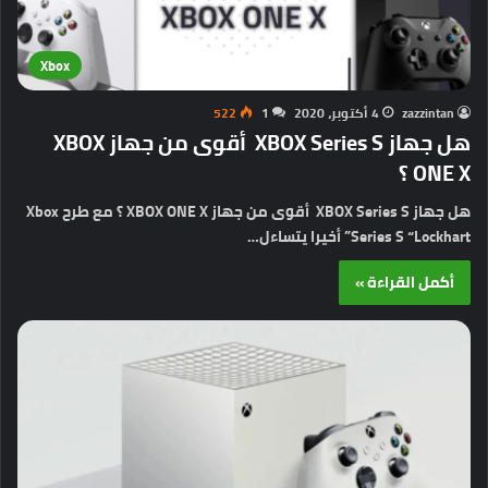
Xbox
zazzintan
4 أكتوبر، 2020
1
522
هل جهاز XBOX Series S أقوى من جهاز XBOX
ONE X ؟
هل جهاز XBOX Series S أقوى من جهاز XBOX ONE X ؟ مع طرح Xbox
Series S “Lockhart” أخيرا يتساءل…
أكمل القراءة »