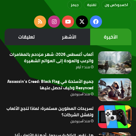
اكسبوكس ون
تقنية
جيمز
‫X
فيسبوك
‫YouTube
انستقرام
ملخص
الموقع
الأخيرة
الأشهر
تعليقات
RSS
ألعاب أغسطس 2026: شهر مزدحم بالمغامرات
والرعب والعودة إلى العوالم الشهيرة
منذ 7 أيام
جميع الأسلحة في Assassin’s Creed: Black Flag
Resynced وكيف تحصل عليها
منذ أسبوعين
تسريحات المطورين مستمرة: لماذا تنجح الألعاب
وتفشل الشركات؟
منذ أسبوعين
هل نقص الذاكرة سيجعل أجهزة الألعاب أغلى