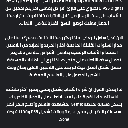
PS5 بالنسبة للاختلاف وهو الاختلاف الرئيسي او الوحيد ان نسخة
PS5 Digital لا تحتوي على قارئ أقراص بمعنى اخر يتم تحميل كل
الألعاب على هذا الجهاز من خلال الانترنت فاذا قررت اختيار هذا
الجهاز فعليك توديع النسخ الفيزيائية من الألعاب.
الان قد يتساءل البعض لماذا يعتبر هذا الاختلاف مهم؟ حسنا على
مدار السنوات القليلة الماضية اختار المزيد والمزيد من اللاعبين
استخدام الألعاب الرقمية بدلا من الأقراص بدلا من ذلك يتم
تحميل هذه الألعاب على متجر PS لذا نرى ان الطلبات المسبقة
تعمل بشكل أفضل حيث لم يعد على اللاعبين القلق بشأن وقت
الشحن للحصول على العابهم المفضلة.
لذا يمكن القول ان شراء الألعاب بشكل رقمي يعتبر أكثر ملائمة
لأنها تمنحك القدرة على لعب الألعاب على الجهاز الخاص بك
بشكل مشابه لمنصة Netflix لمشاهدة الأفلام وأصبح الامر أكثر
سهولة بالنظر الى مدى سرعة ووقت تشغيل PS5 وفقا لشركة
Sony.