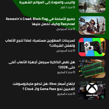
والرعب والعودة إلى العوالم الشهيرة
منذ 7 أيام
جميع الأسلحة في Assassin’s Creed: Black Flag
Resynced وكيف تحصل عليها
منذ أسبوعين
تسريحات المطورين مستمرة: لماذا تنجح الألعاب
وتفشل الشركات؟
منذ أسبوعين
هل نقص الذاكرة سيجعل أجهزة الألعاب أغلى
حتى 2028؟
منذ 3 أسابيع
ارتفاع أسعار Xbox: هل تدفع مايكروسوفت
اللاعبين نحو Game Pass والـ Cloud ؟
منذ 4 أسابيع