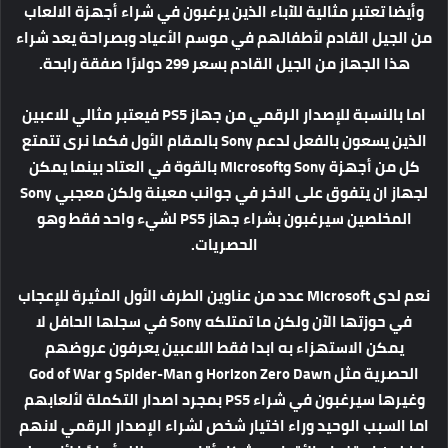
وأيضا تعتبر مثالية للآباء الذين يرغبون في شراء أجهزة الالعاب
من الجيل القادم لأطفالهم في موسم الأعياد وبصراحة يعد شراء
هذا الجهاز من الجيل القادم بسعر 299 دولارًا صفقة رابحة.
اما بالنسبة للإصدار الرقمي من جهاز PS5 فيعتبر مثالي للاعبين
الذين يسعون بالفعل لدعم Sony بالمقام الأول فكما نرى تتمتع
كل من أجهزة Sony وMicrosoft بالقوة في العتاد بينما يمكن
لجهاز ان يتفوق على الاخر في جوانب معينة ولكن معجبي Sony
المخلصين سيرغبون بشراء جهاز PS5 لشيء واحد فقط وهو
الحصريات.
نعم لدى Microsoft عدد من عناوين الطرف الأول المثيرة للإعجاب
في حوزتها الآن ولكن ما تمتلكه Sony في سجلها الحافل لا
يمكن الاستهزاء به ابدا فقط اللاعبين يعرفون عروضهم
الحصرية مثل Horizon Zero Dawn و Spider-Man و God of War
وغيرها سيرغبون في شراء PS5 بمجرد اصدار التكملة لألعابهم
اما السبب الوحيد وراء اختيار شخص لشراء الإصدار الرقمي لانهم