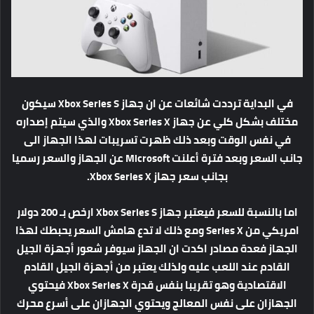
في البداية ترددت شائعات عن ان جهاز Xbox Series S سيكون
مختلف بشكل كلي عن جهاز Xbox Series X والذي سيتم إصداره
في نفس الوقت وبعد ذلك ظهرت تسريبات لهذا الجهاز الى
جانب السعر وبعد فترة أعلنت Microsoft عن الجهاز والسعر رسميا
بجانب سعر جهاز Xbox Series X.
اما بالنسبة للسعر فيعتبر جهاز Xbox Series S ارخص بـ 200 دولار
امريكي من Series X ومع ذلك لا تدع هامش السعر يحبطك لهذا
الجهاز فعدة مصادر اكدت ان الجهاز سيوفر شعور أجهزة الجيل
القادم عند اللعب عليه ولذلك يعتبر من أجهزة الجيل القادم
الاقتصادية وهو تقريبا بنفس قدرة Xbox Series X فيحتوي
الجهازان على نفس المعالج ويحتوي الجهازان على أسرع محرك