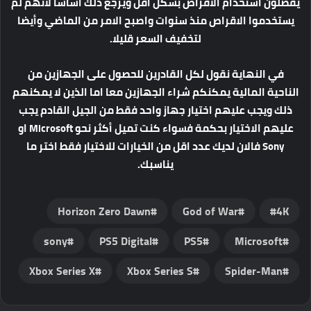
يفضلون استخدام الأقراص بشكل أقل ويرجع ذلك أساسًا لأنهم لم
يستخدموا الاقراص منذ سنوات واصبح الامر من الماضي وأيضا
لتخفيف السعر قليلا.
في النهاية نقول لكل القادرين للحصول على الجهازين من
الناحية المالية يمكنكم شراء الجهازين معا اما الذين لا يمكنهم
ذلك ويجب عليهم اختيار جهاز واحد فقط من الجيل القادم يجب
عليهم الاختيار بحكمة فسواء كنت تميل أكثر نحو Microsoft او
Sony فالان لديك عدد اقل من الخيارات للاختيار فقط اختر ما
يناسبك.
Horizon Zero Dawn
God of War
4K
sony
PS5 Digital
PS5
Microsoft
Xbox Series X
Xbox Series S
Spider-Man