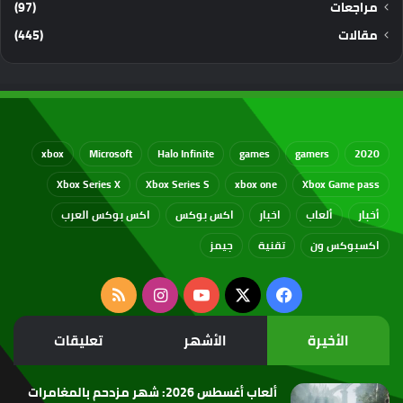
مراجعات
(97)
مقالات
(445)
xbox
Microsoft
Halo Infinite
games
gamers
2020
Xbox Series X
Xbox Series S
xbox one
Xbox Game pass
أخبار
ألعاب
اخبار
اكس بوكس
اكس بوكس العرب
اكسبوكس ون
تقنية
جيمز
‫X
فيسبوك
‫YouTube
انستقرام
ملخص
الموقع
الأخيرة
الأشهر
تعليقات
RSS
ألعاب أغسطس 2026: شهر مزدحم بالمغامرات