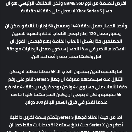
اقرص للمنصة من نوع NVME SSD ولكن الاختلاف الرئيسي هو ان
جهاز Xbox Series S لا يعمل على دقة 4K حقيقية.
وأيضا الجهاز يعمل بدقة 1440 وبمعدل 60 إطار بالثانية ويمكن ان
يحقق معدل 120 إطار لبعض الألعاب لذلك بالنسبة للاعبين
المهتمين جدًا بشكل الألعاب الخاصة بهم فيمكن القول ان
الاهتمام الأكبر في هذا الجهاز سيكون معدل الإطارات مع دقة
اقل ولكنها تعتبر دقة رائعة لحد الان.
اما بالنسبة للذين يعتبرون العاب الـ 4K مطلبا مطلقا لا يمكن
التنازل عنه سيسعدهم معرفة أن جهاز Series S قادر على رفع
دقة الألعاب على مستوى 4k ولكن يوجد فرق بين دقة 4k عادية و
4k حقيقية ولكن لا ينبغي ان يكون الامر مهما كثيرا خاصة
عندما تفكر في فرق السعر البالغ 200 دولار.
اما من حيث العتاد فجهاز Series Sيتمتع بسعة تخزين داخلية
أصغر من Series X حيث تبلغ سعته 512 جيجابايت فقط كما ان