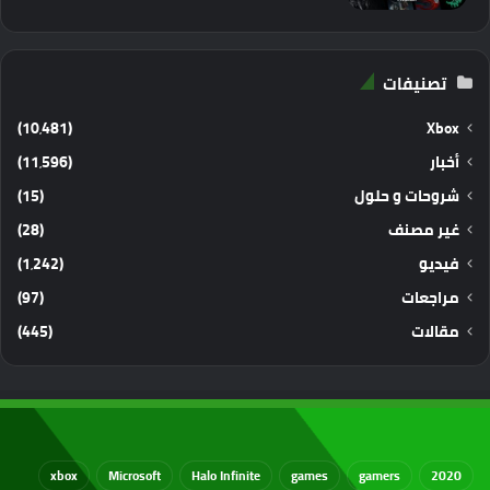
تصنيفات
(10٬481)
Xbox
أخبار
(11٬596)
شروحات و حلول
(15)
غير مصنف
(28)
فيديو
(1٬242)
مراجعات
(97)
مقالات
(445)
xbox
Microsoft
Halo Infinite
games
gamers
2020