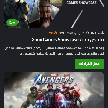
Xbox
TheFors
23 يوليو، 2020
3
1٬258
ملخص حدث Xbox Games Showcase
بعد انتهاء حدث Xbox Games Showcase يشارككم XboxArabs بملخص
لكل ماتم عرضه في الحدث، و في البداية سنبدأ بتلخيص ما…
أكمل القراءة »