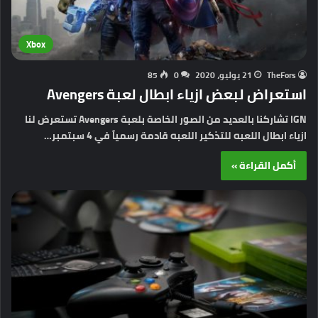
Xbox
TheFors
21 يوليو، 2020
0
85
استعراض لبعض ازياء ابطال لعبة Avengers
IGN تشاركنا بالعديد من الصور الخاصة بلعبة Avengers تستعرض لنا
ازياء ابطال اللعبه للتذكير اللعبه قادمة رسمياً في 4 سبتمبر…
أكمل القراءة »