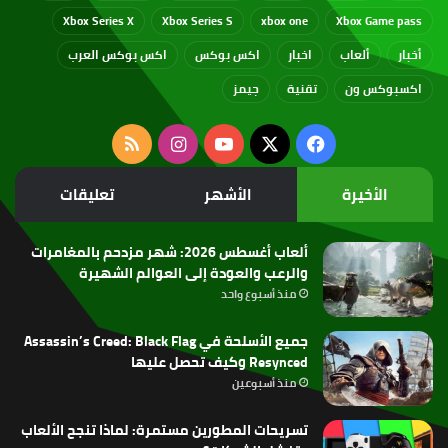
Xbox Series X
Xbox Series S
xbox one
Xbox Game pass
أخبار
ألعاب
اخبار
اكس بوكس
اكس بوكس العرب
اكسبوكس ون
تقنية
جيمز
‫X
فيسبوك
‫YouTube
انستقرام
ملخص
الموقع
الأخيرة
الأشهر
تعليقات
RSS
ألعاب أغسطس 2026: شهر مزدحم بالمغامرات
والرعب والعودة إلى العوالم الشهيرة
منذ أسبوع واحد
جميع الأسلحة في Assassin’s Creed: Black Flag
Resynced وكيف تحصل عليها
منذ أسبوعين
تسريحات المطورين مستمرة: لماذا تنجح الألعاب