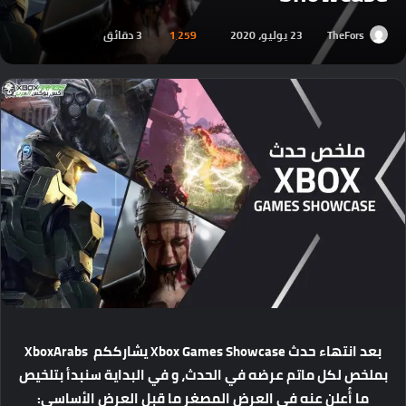
TheFors
23 يوليو، 2020
1٬259
3 دقائق
بعد انتهاء حدث Xbox Games Showcase يشارككم XboxArabs
بملخص لكل ماتم عرضه في الحدث، و في البداية سنبدأ بتلخيص
ما أُعلن عنه في العرض المصغر ما قبل العرض الأساسي: