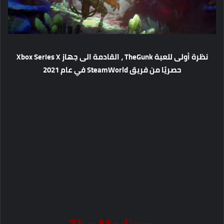
‬⁩‏نظرة أولى للعبة ⁦‪TheGunk‬⁩ ، القادمة الى جهاز Xbox Series X
حصريًا من فريق SteamWorld في عام 2021