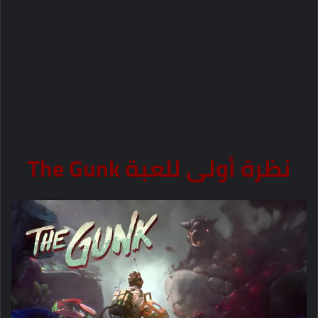
نظرة أولى للعبة ⁦‪The Gunk‬⁩