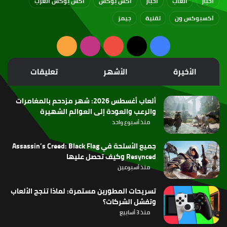
أخبار
ألعاب
اخبار
اكس بوكس
اكس بوكس العرب
اكسبوكس ون
تقنية
جيمز
‫X
فيسبوك
‫YouTube
انستقرام
ملخص
الموقع
الأخيرة
الأشهر
تعليقات
RSS
ألعاب أغسطس 2026: شهر مزدحم بالمغامرات
والرعب والعودة إلى العوالم الشهيرة
منذ أسبوع واحد
جميع الأسلحة في Assassin’s Creed: Black Flag
Resynced وكيف تحصل عليها
منذ أسبوعين
تسريحات المطورين مستمرة: لماذا تنجح الألعاب
وتفشل الشركات؟
منذ 3 أسابيع