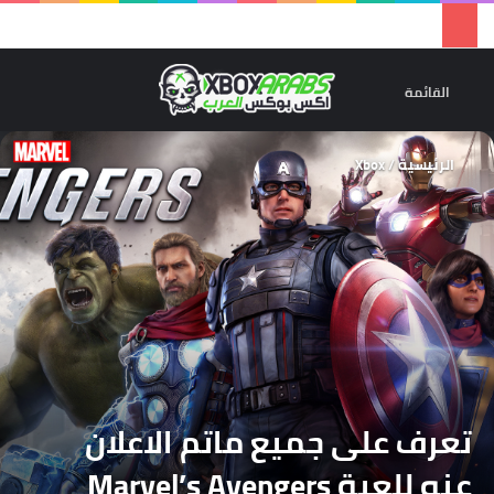
تسجيل 
ال
القائمة
الرئيسية
/
Xbox
تعرف على جميع ماتم الاعلان
عنه للعبة Marvel’s Avengers