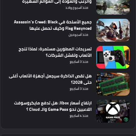
والرعب والعودة إلى العوالم الشهيرة
منذ أسبوع واحد
جميع الأسلحة في Assassin’s Creed: Black
Flag Resynced وكيف تحصل عليها
منذ أسبوعين
تسريحات المطورين مستمرة: لماذا تنجح
الألعاب وتفشل الشركات؟
منذ 3 أسابيع
هل نقص الذاكرة سيجعل أجهزة الألعاب أغلى
حتى 2028؟
منذ 3 أسابيع
ارتفاع أسعار Xbox: هل تدفع مايكروسوفت
اللاعبين نحو Game Pass والـ Cloud ؟
منذ 4 أسابيع