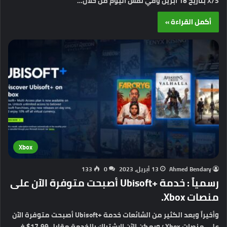
X/S بتاريخ 18 أبريل وفي نفس اليوم من خلال…
أكمل القراءة »
Xbox
Ahmed Bendary
13 أبريل، 2023
0
133
رسمياً : خدمة +Ubisoft أصبحت متوفرة الآن على
منصات Xbox.
وأخيراً وبعد الكثير من الشائعات خدمة +Ubisoft أصبحت متوفرة الآن
على منصات Xbox ؛ ويمكن الآن الاشتراك بالخدمة مقابل 17.99$ في…