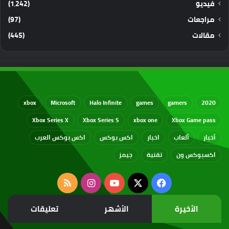
فيديو
(1٬242)
مراجعات
(97)
مقالات
(445)
xbox
Microsoft
Halo Infinite
games
gamers
2020
Xbox Series X
Xbox Series S
xbox one
Xbox Game pass
أخبار
ألعاب
اخبار
اكس بوكس
اكس بوكس العرب
اكسبوكس ون
تقنية
جيمز
‫X
فيسبوك
‫YouTube
انستقرام
ملخص
الموقع
الأخيرة
الأشهر
تعليقات
RSS