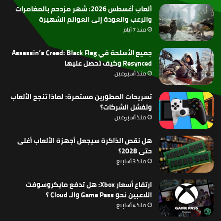
ألعاب أغسطس 2026: شهر مزدحم بالمغامرات
والرعب والعودة إلى العوالم الشهيرة
منذ 7 أيام
جميع الأسلحة في Assassin’s Creed: Black Flag
Resynced وكيف تحصل عليها
منذ أسبوعين
تسريحات المطورين مستمرة: لماذا تنجح الألعاب
وتفشل الشركات؟
منذ أسبوعين
هل نقص الذاكرة سيجعل أجهزة الألعاب أغلى
حتى 2028؟
منذ 3 أسابيع
ارتفاع أسعار Xbox: هل تدفع مايكروسوفت
اللاعبين نحو Game Pass والـ Cloud ؟
منذ 4 أسابيع