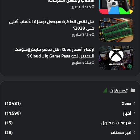
الألعاب وتفشل الشركات؟
منذ أسبوعين
هل نقص الذاكرة سيجعل أجهزة الألعاب أغلى
حتى 2028؟
منذ 3 أسابيع
ارتفاع أسعار Xbox: هل تدفع مايكروسوفت
اللاعبين نحو Game Pass والـ Cloud ؟
منذ 4 أسابيع
تصنيفات
(10٬481)
Xbox
أخبار
(11٬596)
شروحات و حلول
(15)
غير مصنف
(28)