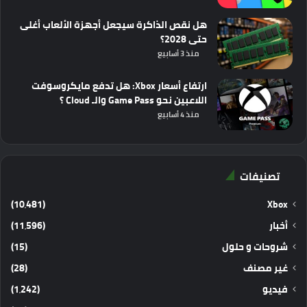
هل نقص الذاكرة سيجعل أجهزة الألعاب أغلى
حتى 2028؟
منذ 3 أسابيع
ارتفاع أسعار Xbox: هل تدفع مايكروسوفت
اللاعبين نحو Game Pass والـ Cloud ؟
منذ 4 أسابيع
تصنيفات
(10٬481)
Xbox
أخبار
(11٬596)
شروحات و حلول
(15)
غير مصنف
(28)
فيديو
(1٬242)