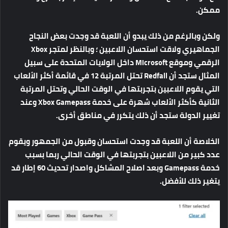
ممكن
.
ولكن
وبالرغم
من
ذلك
يبدو
أن
اللعبة
قد
وجدت
بعض
النجاح
الجماهيري
ولاقت
استحسان
اللاعبين
؛
وبالنظر
لمتجر
Xbox
الرقمي
وموقع
Microsoft
داخل
الولايات
المتحدة
على
سبيل
المثال
ستجد
أن
Redfall
تحتل
المرتبة
12
في
قائمة
أكثر
الألعاب
التي
يقوم
اللاعبين
بتجربتها
في
الوقت
الحالي
وتحتل
المرتبة
الثانية
كأكثر
الألعاب
شهرة
على
خدمة
Xbox Gamepass
وعند
تغيير
الدولة
ستجد
أن
ذلك
يتكرر
في
مناطق
أخرى
.
الخلاصة
أن
اللعبة
قد
وجدت
استحسان
وقبول
من
الجمهور
ويقوم
عدد
كبير
من
اللاعبين
بتجربتها
في
الوقت
الحالي ربما بسبب
خدمة Gamepass
وبعد
اصلاح
المشاكل
واصدار
تحديث
60
إطار
قد
يتغير
ذلك
للأفضل
.