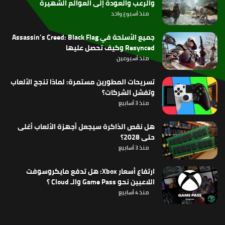
والرعب والعودة إلى العوالم الشهيرة
منذ أسبوع واحد
جميع الأسلحة في Assassin’s Creed: Black Flag
Resynced وكيف تحصل عليها
منذ أسبوعين
تسريحات المطورين مستمرة: لماذا تنجح الألعاب
وتفشل الشركات؟
منذ 3 أسابيع
هل نقص الذاكرة سيجعل أجهزة الألعاب أغلى
حتى 2028؟
منذ 3 أسابيع
ارتفاع أسعار Xbox: هل تدفع مايكروسوفت
اللاعبين نحو Game Pass والـ Cloud ؟
منذ 4 أسابيع