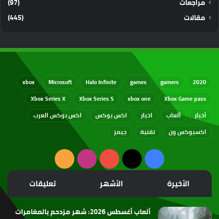
مراجعات
(97)
مقالات
(445)
xbox
Microsoft
Halo Infinite
games
gamers
2020
Xbox Series X
Xbox Series S
xbox one
Xbox Game pass
أخبار
ألعاب
اخبار
اكس بوكس
اكس بوكس العرب
اكسبوكس ون
تقنية
جيمز
‫X
فيسبوك
‫YouTube
انستقرام
ملخص
الموقع
الأخيرة
الأشهر
تعليقات
RSS
ألعاب أغسطس 2026: شهر مزدحم بالمغامرات