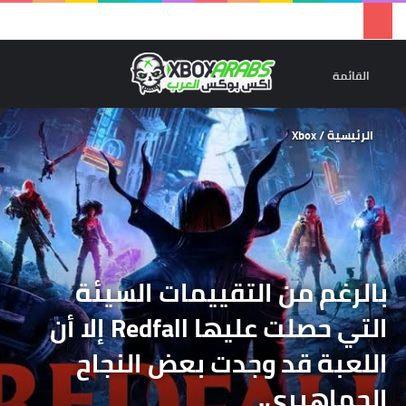
تسجيل 
ال
القائمة
الرئيسية
/
Xbox
بالرغم من التقييمات السيئة
التي حصلت عليها Redfall إلا أن
اللعبة قد وجدت بعض النجاح
الجماهيري.