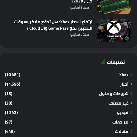
حتى 2028؟
منذ 3 أسابيع
ارتفاع أسعار Xbox: هل تدفع مايكروسوفت
اللاعبين نحو Game Pass والـ Cloud ؟
منذ 4 أسابيع
تصنيفات
(10٬481)
Xbox
أخبار
(11٬596)
شروحات و حلول
(15)
غير مصنف
(28)
فيديو
(1٬242)
مراجعات
(97)
مقالات
(445)