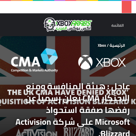
تسجيل 
ال
القائمة
الرئيسية
/
Xbox
عاجل : هيئة المنافسة ومنع
الاحتكار CMA تعلن رسمياً عن
رفضها صفقة استحواذ
Microsoft على شركة Activision
Blizzard.