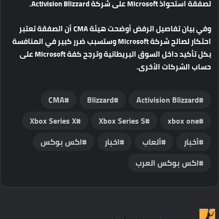
لصفقة
استحواذ
Microsoft
على
شركة
Activision Blizzard.
وفي
بيان
تفاصيل
الرفض
أوضحت
هيئة
CMA
أن
الصفقة
تعتبر
احتكار
لصالح
شركة
Microsoft
وستسبب
ضرر
كبير
في
المنافسة
بكل
تأكيد
داخل
السوق
البريطانية
وترجح
كفة
Microsoft
على
حساب
الشركات
الأخرى
.
CMA
Blizzard
Activision Blizzard
Xbox Series X
Xbox Series S
xbox one
أخبار
ألعاب
اخبار
اكس بوكس
اكس بوكس العرب