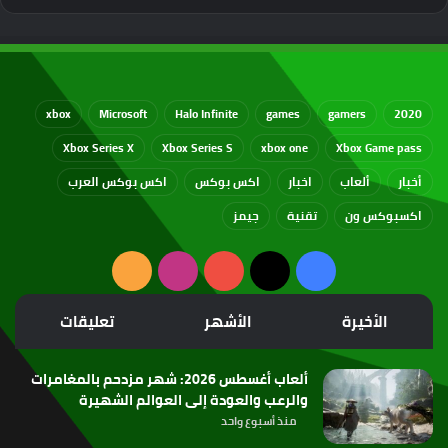
xbox
Microsoft
Halo Infinite
games
gamers
2020
Xbox Series X
Xbox Series S
xbox one
Xbox Game pass
أخبار
ألعاب
اخبار
اكس بوكس
اكس بوكس العرب
اكسبوكس ون
تقنية
جيمز
‫X
فيسبوك
‫YouTube
انستقرام
ملخص
الموقع
الأخيرة
الأشهر
تعليقات
RSS
ألعاب أغسطس 2026: شهر مزدحم بالمغامرات
والرعب والعودة إلى العوالم الشهيرة
منذ أسبوع واحد