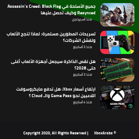
جميع الأسلحة في Assassin’s Creed: Black Flag
Resynced وكيف تحصل عليها
منذ أسبوعين
تسريحات المطورين مستمرة: لماذا تنجح الألعاب
وتفشل الشركات؟
منذ 3 أسابيع
هل نقص الذاكرة سيجعل أجهزة الألعاب أغلى
حتى 2028؟
منذ 3 أسابيع
ارتفاع أسعار Xbox: هل تدفع مايكروسوفت
اللاعبين نحو Game Pass والـ Cloud ؟
منذ 4 أسابيع
XboxArabs
© Copyright 2020, All Rights Reserved |