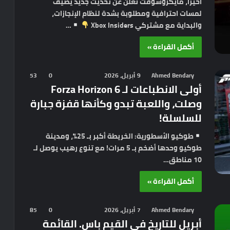
أخيراً، مايكروسوفت تعلن عن تحديث جديد يضيف
لمسات احترافية ومطلوبة بشدة لنظام الإنجازات،
والبداية مع مشتركي Xbox Insiders
…
أكمل القراءة »
Ahmed Bendary
9 أبريل، 2026
0
53
أولى الانطباعات لـ Forza Horizon 6
وصلت، واللعبة تبدو وكأنها قفزة جبارة
للسلسلة!
طوكيو الأسطورية: الخريطة أكبر بـ 25%، ومدينة
طوكيو وحدها أضخم بـ 5 مرات! مع تنوع رهيب يوصل لـ
10 مناطق…
أكمل القراءة »
Ahmed Bendary
7 أبريل، 2026
0
85
أبريل للتاريخ في القيم باس. القائمة