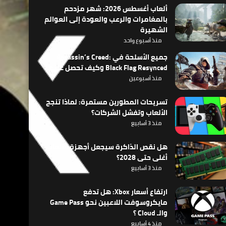
ألعاب أغسطس 2026: شهر مزدحم
بالمغامرات والرعب والعودة إلى العوالم
الشهيرة
منذ أسبوع واحد
جميع الأسلحة في Assassin’s Creed:
Black Flag Resynced وكيف تحصل عليها
منذ أسبوعين
تسريحات المطورين مستمرة: لماذا تنجح
الألعاب وتفشل الشركات؟
منذ 3 أسابيع
هل نقص الذاكرة سيجعل أجهزة الألعاب
أغلى حتى 2028؟
منذ 3 أسابيع
ارتفاع أسعار Xbox: هل تدفع
مايكروسوفت اللاعبين نحو Game Pass
والـ Cloud ؟
منذ 4 أسابيع