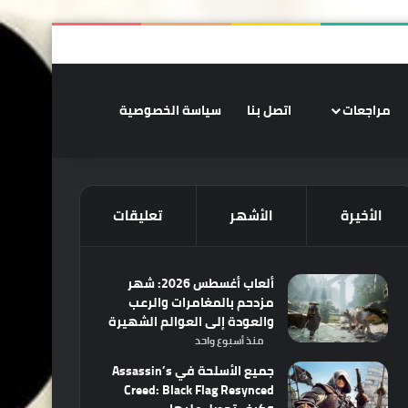
‫X
فيسبوك
‫YouTube
انستقرام
ملخص الموقع RSS
تسجيل الدخو
الوضع المظلم
مراجعات
اتصل بنا
سياسة الخصوصية
الأخيرة
الأشهر
تعليقات
ألعاب أغسطس 2026: شهر
مزدحم بالمغامرات والرعب
والعودة إلى العوالم الشهيرة
منذ أسبوع واحد
جميع الأسلحة في Assassin’s
Creed: Black Flag Resynced