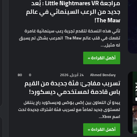
مراجعة Little Nightmares VR : بُعد
جديد من الرعب السينمائي في عالم
The Maw!
تأتي هذه النسخة لتقدم تجربة رعب سينمائية غامرة
تضعك في قلب عالم The Maw المرعب بشكل لم يسبق
له مثيل،…
أكمل القراءة »
Ahmed Bendary
24 أبريل، 2026
0
80
تسريب مفاجئ: فئة جديدة من القيم
باس قادمة لمستخدمي ديسكورد!
يبدو أن التعاون بين إكس بوكس وديسكورد راح ينتقل
لمستوى جديد تماماً مع تسريب فئة اشتراك جديدة تحت
اسم Xbox…
أكمل القراءة »