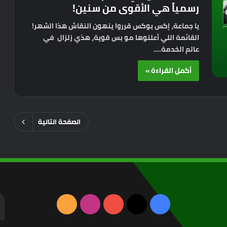
رسمياً هي الأقوى من سنين!
يا جماعة، إكس بوكس قرروا ينهون النقاش هذا الشهر!
القائمة اللي أعلنوها مو بس قوية، هذي زلزال في
عالم الخدمة.…
أكمل القراءة »
الصفحة التالية
‫X
فيسبوك
‫YouTube
انستقرام
ملخص
الموقع