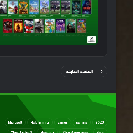
الصفحة السابقة
Microsoft
Halo Infinite
games
gamers
2020
Xbox Series S
xbox one
Xbox Game pass
xbox