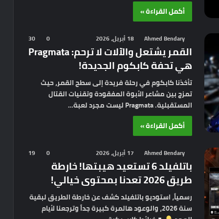
أكمل القراءة »
Ahmed Bendary
18 أبريل، 2026
0
30
القمر يشتعل والآلات لا ترحم: Pragmata
هي تحفة كابكوم الجديدة!
تأخذنا كابكوم في رحلة فريدة إلى سطح القمر، حيث
تمزج بين مشاعر الأبوة المفقودة وتقنيات القتال
المستقبلية. Pragmata ليست مجرد لعبة…
أكمل القراءة »
Ahmed Bendary
17 أبريل، 2026
0
19
باتلفيلد 6 تستعيد هيبتها! خارطة
طريق 2026 تعدنا بمحتوى خيالي!
رسمياً، استوديو باتلفيلد كشف عن خارطة الطريق لبقية
سنة 2026، والوعود هالمرة كبيرة جداً وترجعنا لأيام