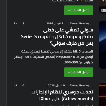
المجد
خرائط كلاسيكية…
أكمل القراءة »
Ahmed Bendary
11 أبريل، 2026
1
87
سوني تمشي على خطى
مايكروسوفت! هل بنشوف Series S
بس من طرف سوني؟
المسرب MLID كشف إن سوني تخطط لإطلاق نسخة
أرخص من الـ PlayStation 6 (ممكن نسميها PS6 S) بسعر
يتراوح بين 350-550…
أكمل القراءة »
Ahmed Bendary
9 أبريل، 2026
0
58
تحديث جوهري لنظام الإنجازات
(Achievements) على Xbox!