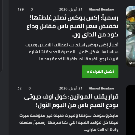
Ahmed Bendary
21 أبريل، 2026
0
139
رسمياً: إكس بوكس تُصلح غلطتها!
تخفيض سعر القيم باس مقابل وداع
كود من الداي ون.
أخيراً، إكس بوكس استجابت لمطالب اللاعبين وغيرت
سياستها بشكل كامل.. المديرة الجديدة آشا شارما
قررت ترجع القيمة المنطقية للخدمة بعد ما…
أكمل القراءة »
Ahmed Bendary
21 أبريل، 2026
0
52
قرار يقلب الموازين: كول اوف ديوتي
تودع القيم باس من اليوم الأول!
مايكروسوفت سوتها وفجرت قنبلة غير متوقعة غيرت
فيها كل قواعد اللعبة اللي كنا نعرفها! رسمياً، سلسلة
Call of Duty ماراح…