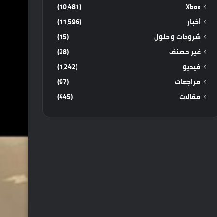
(10٬481)
Xbox
أخبار
(11٬596)
شروحات و حلول
(15)
غير مصنف
(28)
فيديو
(1٬242)
مراجعات
(97)
مقالات
(445)