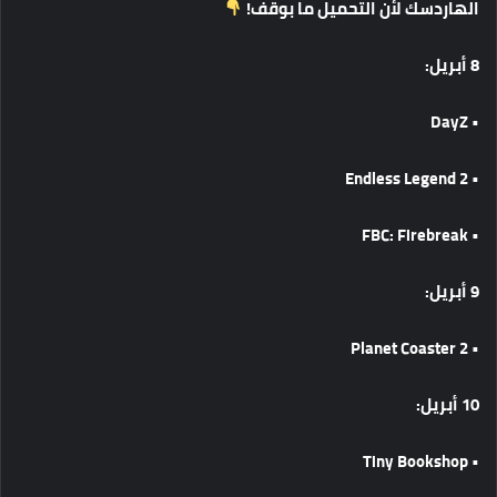
الهاردسك
لأن
التحميل
ما
بوقف
!
8
أبريل
:
• DayZ
• Endless Legend 2
• FBC: Firebreak
9
أبريل
:
• Planet Coaster 2
10
أبريل
:
• Tiny Bookshop