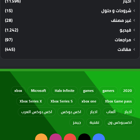
أخبار
(11٬596)
شروحات و حلول
(15)
غير مصنف
(28)
فيديو
(1٬242)
مراجعات
(97)
مقالات
(445)
xbox
Microsoft
Halo Infinite
games
gamers
2020
Xbox Series X
Xbox Series S
xbox one
Xbox Game pass
أخبار
ألعاب
اخبار
اكس بوكس
اكس بوكس العرب
اكسبوكس ون
تقنية
جيمز
‫X
فيسبوك
‫YouTube
انستقرام
ملخص