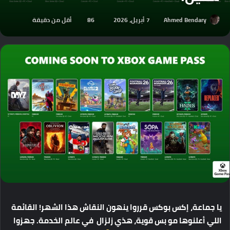
Ahmed Bendary
7 أبريل، 2026
86
أقل من دقيقة
يا
جماعة،
إكس
بوكس
قرروا
ينهون
النقاش
هذا
الشهر
!
القائمة
اللي
أعلنوها
مو
بس
قوية،
هذي
زلزال
في
عالم
الخدمة
.
جهزوا