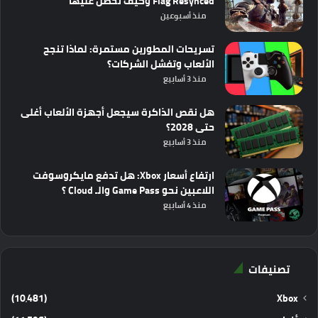
Flag Resynced وكيف تحصل عليها
منذ أسبوعين
تسريحات المطورين مستمرة: لماذا تنجح
الألعاب وتفشل الشركات؟
منذ 3 أسابيع
هل نقص الذاكرة سيجعل أجهزة الألعاب أغلى
حتى 2028؟
منذ 3 أسابيع
ارتفاع أسعار Xbox: هل تدفع مايكروسوفت
اللاعبين نحو Game Pass والـ Cloud ؟
منذ 4 أسابيع
تصنيفات
(10٬481)
Xbox