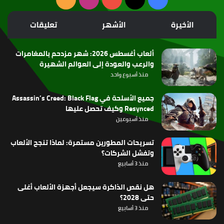
الموقع
الأخيرة
الأشهر
تعليقات
RSS
ألعاب أغسطس 2026: شهر مزدحم بالمغامرات
والرعب والعودة إلى العوالم الشهيرة
منذ أسبوع واحد
جميع الأسلحة في Assassin’s Creed: Black Flag
Resynced وكيف تحصل عليها
منذ أسبوعين
تسريحات المطورين مستمرة: لماذا تنجح الألعاب
وتفشل الشركات؟
منذ 3 أسابيع
هل نقص الذاكرة سيجعل أجهزة الألعاب أغلى
حتى 2028؟
منذ 3 أسابيع