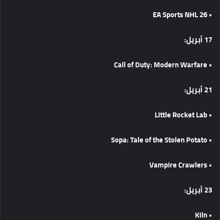
• EA Sports NHL 26
17
أبريل
:
• Call of Duty: Modern Warfare
21
أبريل
:
• Little Rocket Lab
• Sopa: Tale of the Stolen Potato
• Vampire Crawlers
23
أبريل
:
• Kiln