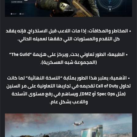
•
المخاطر
والمكافآت
:
إذا
مات
اللاعب
قبل
الاستخراج،
فإنه
يفقد
كل
التقدم
والمستويات
التي
حققها
لعميله
الحالي
.
•
الطبيعة
:
الطور
تعاوني
بحت،
ويركز
على
هزيمة
“The Guild”
(
المجموعة
شبه
العسكرية
).
•
الأهمية
:
يعتبر
هذا
الطور
بمثابة
“
النسخة
النهائية
”
لما
كانت
تحاول
Call of Duty
تقديمه
في
تجاربها
التعاونية
على
مر
السنين
(
مثل
Spec Ops
أو
DMZ)
،
ويساهم
في
رفع
مستوى
الأسلحة
واللاعب
بشكل
عام
.