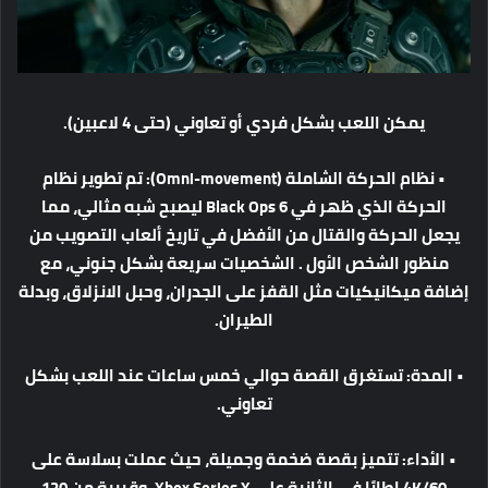
يمكن
اللعب
بشكل
فردي
أو
تعاوني
(
حتى
4
لاعبين
).
•
نظام
الحركة
الشاملة
(Omni-movement):
تم
تطوير
نظام
الحركة
الذي
ظهر
في
Black Ops 6
ليصبح
شبه
مثالي،
مما
يجعل
الحركة
والقتال
من
الأفضل
في
تاريخ
ألعاب
التصويب
من
منظور
الشخص
الأول
.
الشخصيات
سريعة
بشكل
جنوني،
مع
إضافة
ميكانيكيات
مثل
القفز
على
الجدران
، وحبل
الانزلاق،
وبدلة
الطيران
.
•
المدة
:
تستغرق
القصة
حوالي
خمس
ساعات
عند
اللعب
بشكل
تعاوني
.
•
الأداء
:
تتميز
بقصة
ضخمة
وجميلة،
حيث
عملت
بسلاسة
على
4K/60
إطارًا
في
الثانية
على
Xbox Series X
،
وقريبة
من
120