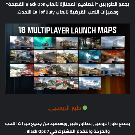
يجمع
الطور
بين
“
التصاميم
الممتازة
لألعاب
Black Ops
القديمة
”
ومميزات
اللعب
المُرضية
لألعاب
Call of Duty
الأحدث
.
طور
الزومبي
.
يتمتع
طور
الزومبي
بنطاق
كبير،
ويستفيد
من
جميع
ميزات
اللعب
والحركة
والتقدم
المشترك
في
Black Ops 7.