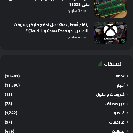
حتى 2028؟
منذ 3 أسابيع
ارتفاع أسعار Xbox: هل تدفع مايكروسوفت
اللاعبين نحو Game Pass والـ Cloud ؟
منذ 4 أسابيع
تصنيفات
(10٬481)
Xbox
أخبار
(11٬596)
شروحات و حلول
(15)
غير مصنف
(28)
فيديو
(1٬242)
مراجعات
(97)
مقالات
(445)