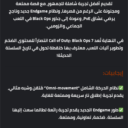
تقديم
أفضل
تجربة
شاملة
للجمهور،
مع
قصة
ممتعة
ومجنونة
على
الرغم
من
قصرها،
ونظام
Endgame
جديد
وناجح
يرضي
عشاق
PvE
،
وعودة
إلى
جذور
Black Ops
في
اللعب
الجماعي
والزومبي
.
في
النهاية
تُعد
Call of Duty: Black Ops 7
انتصاراً
للمحتوى
الضخم
وتطوير
آليات
اللعب،
معترف
بها
كنقطة
تحول
في
تاريخ
السلسلة
الحديثة
!
إيجابيات
:
نظام
الحركة
الشامل
“Omni-movement”
مُتقن
وشبه
مثالي،
يقدم
تجربة
إطلاق
نار
سريعة
وممتعة
للغاية
.
طور
Endgame
الجديد
يقدم
تجربة
رائعة
لطالما
سعت
إليها
السلسلة
.
ضخمة،
تعاونية،
وممتعة
.