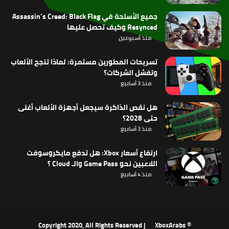
جميع الأسلحة في Assassin’s Creed: Black Flag
Resynced وكيف تحصل عليها
منذ أسبوعين
تسريحات المطورين مستمرة: لماذا تنجح الألعاب
وتفشل الشركات؟
منذ 3 أسابيع
هل نقص الذاكرة سيجعل أجهزة الألعاب أغلى
حتى 2028؟
منذ 3 أسابيع
ارتفاع أسعار Xbox: هل تدفع مايكروسوفت
اللاعبين نحو Game Pass والـ Cloud ؟
منذ 4 أسابيع
XboxArabs
© Copyright 2020, All Rights Reserved |