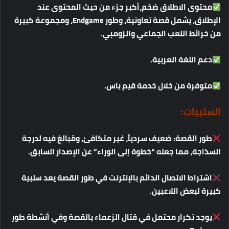
محتوى
الاطلاق
ضخم،أكبر
جزء
من
حيث
المحتوى
عند
الإطلاق،
يشمل
قصة
تعاونية،
وطور
Endgame
،
ومجموعة
كبيرة
من
خرائط
اللعب
الجماعي
والزومبي
.
دعم
اللغة
العربية
.
متوفرة
من
خلال
خدمة
قيم
باس
.
السلبيات
:
طور
القصة
:
ضعيف
سردياً،
غير
متكافئ،
ومُبالغ
فيه
لدرجة
السذاجة،
مما
جعله
“
خطوة
إلى
الوراء
”
عن
الإصدار
السابق
.
اشتراط
الاتصال
الدائم
بالإنترنت
في
طور
القصة
يعد
سلبية
كبيرة
لبعض
اللاعبين
.
يوجد
تكرار
محتمل
في
قتال
الزعماء
بالقصة
وفي
أنشطة
طور