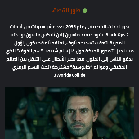
طور
القصة
.
تدور
أحداث
القصة
في
عام
2035
،
بعد
عشر
سنوات
من
أحداث
Black Ops 2.
يقود
ديفيد
ماسون
(
ابن
أليكس
ماسون
)
وحدته
المدربة
لتعقب
تهديد
مألوف،
يُعتقد
أنه
قد
يكون
راؤول
مينينديز
.
تتمحور
الحبكة
حول
غاز
سام
شبيه
بـ
“
سم
الخوف
”
الذي
يدفع
الناس
إلى
الجنون،
مما
يجبر
الأبطال
على
التنقل
بين
العالم
الحقيقي
وعوالم
“
كابوسية
”
مشتركة
(
تحت
الاسم
الرمزي
Worlds Collide).