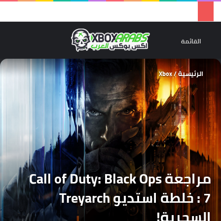
تسجيل 
ال
القائمة
الرئيسية
/
Xbox
مراجعة Call of Duty: Black Ops
7 : خلطة استديو Treyarch
السحرية!