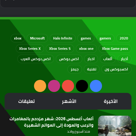
xbox
Microsoft
Halo Infinite
games
gamers
2020
Xbox Series X
Xbox Series S
xbox one
Xbox Game pass
أخبار
ألعاب
اخبار
اكس بوكس
اكس بوكس العرب
اكسبوكس ون
تقنية
جيمز
‫X
فيسبوك
‫YouTube
انستقرام
ملخص
الموقع
الأخيرة
الأشهر
تعليقات
RSS
ألعاب أغسطس 2026: شهر مزدحم بالمغامرات
والرعب والعودة إلى العوالم الشهيرة
منذ أسبوع واحد