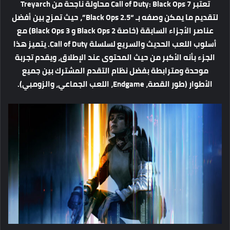
تعتبر
Call of Duty: Black Ops 7
محاولة
ناجحة
من
Treyarch
لتقديم
ما
يمكن
وصفه
بـ
“Black Ops 2.5”
،
حيث
تمزج
بين
أفضل
عناصر
الأجزاء
السابقة
(
خاصة
Black Ops 2
و
Black Ops 3)
مع
أسلوب
اللعب
الحديث
والسريع
لسلسلة
Call of Duty.
يتميز
هذا
الجزء
بأنه
الأكبر
من
حيث
المحتوى
عند
الإطلاق،
ويقدم
تجربة
موحدة
ومترابطة
بفضل
نظام
التقدم
المشترك
بين
جميع
الأطوار
(
طور
القصة،
Endgame
،
اللعب
الجماعي،
والزومبي
).