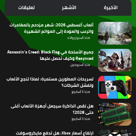
الموقع
الأخيرة
الأشهر
تعليقات
RSS
ألعاب أغسطس 2026: شهر مزدحم بالمغامرات
والرعب والعودة إلى العوالم الشهيرة
منذ أسبوع واحد
جميع الأسلحة في Assassin’s Creed: Black Flag
Resynced وكيف تحصل عليها
منذ أسبوعين
تسريحات المطورين مستمرة: لماذا تنجح الألعاب
وتفشل الشركات؟
منذ 3 أسابيع
هل نقص الذاكرة سيجعل أجهزة الألعاب أغلى
حتى 2028؟
منذ 3 أسابيع
ارتفاع أسعار Xbox: هل تدفع مايكروسوفت