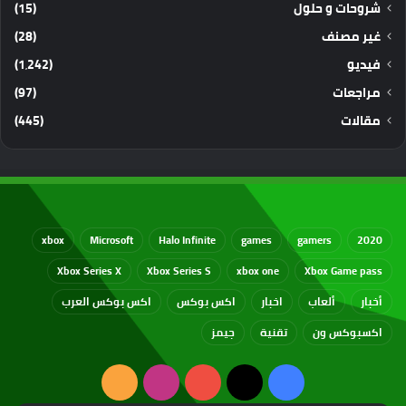
شروحات و حلول
(15)
غير مصنف
(28)
فيديو
(1٬242)
مراجعات
(97)
مقالات
(445)
xbox
Microsoft
Halo Infinite
games
gamers
2020
Xbox Series X
Xbox Series S
xbox one
Xbox Game pass
أخبار
ألعاب
اخبار
اكس بوكس
اكس بوكس العرب
اكسبوكس ون
تقنية
جيمز
‫X
فيسبوك
‫YouTube
انستقرام
ملخص