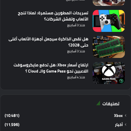
تسريحات المطورين مستمرة: لماذا تنجح
الألعاب وتفشل الشركات؟
منذ 3 أسابيع
هل نقص الذاكرة سيجعل أجهزة الألعاب أغلى
حتى 2028؟
منذ 3 أسابيع
ارتفاع أسعار Xbox: هل تدفع مايكروسوفت
اللاعبين نحو Game Pass والـ Cloud ؟
منذ 4 أسابيع
تصنيفات
(10٬481)
Xbox
أخبار
(11٬596)