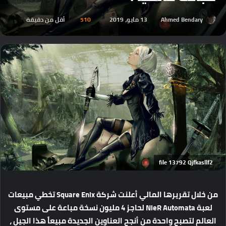
Ahmed Bendary
13 مايو، 2019
510
أقل من دقيقة
file 13792 Qjfkasllf2
من خلال تقريرها المالي أعلنت شركة Square Enix تخطي مبيعات
لعبة NieR Automata لحاجز 4 مليون نسخة مباعة على مستوى
العالم لتصبح واحدة من أنجح العناوين الجديدة مبيعاً هذا الجيل ،