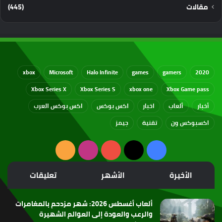
مقالات
(445)
xbox
Microsoft
Halo Infinite
games
gamers
2020
Xbox Series X
Xbox Series S
xbox one
Xbox Game pass
أخبار
ألعاب
اخبار
اكس بوكس
اكس بوكس العرب
اكسبوكس ون
تقنية
جيمز
‫X
فيسبوك
‫YouTube
انستقرام
ملخص
الموقع
الأخيرة
الأشهر
تعليقات
RSS
ألعاب أغسطس 2026: شهر مزدحم بالمغامرات
والرعب والعودة إلى العوالم الشهيرة