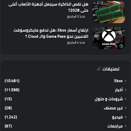
هل نقص الذاكرة سيجعل أجهزة الألعاب أغلى
حتى 2028؟
منذ 3 أسابيع
ارتفاع أسعار Xbox: هل تدفع مايكروسوفت
اللاعبين نحو Game Pass والـ Cloud ؟
منذ 4 أسابيع
تصنيفات
(10٬481)
Xbox
أخبار
(11٬596)
شروحات و حلول
(15)
غير مصنف
(28)
فيديو
(1٬242)
مراجعات
(97)