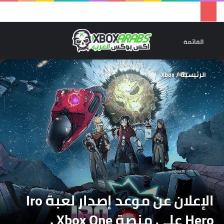
تسجيل 
ال
القائمة
الرئيسية
/
Xbox
الإعلان عن موعد إصدار لعبة Iro
Hero على منصة Xbox One .