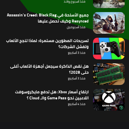
منذ أسبوع واحد
جميع الأسلحة في Assassin’s Creed: Black Flag
Resynced وكيف تحصل عليها
منذ أسبوعين
تسريحات المطورين مستمرة: لماذا تنجح الألعاب
وتفشل الشركات؟
منذ 3 أسابيع
هل نقص الذاكرة سيجعل أجهزة الألعاب أغلى
حتى 2028؟
منذ 3 أسابيع
ارتفاع أسعار Xbox: هل تدفع مايكروسوفت
اللاعبين نحو Game Pass والـ Cloud ؟
منذ 4 أسابيع