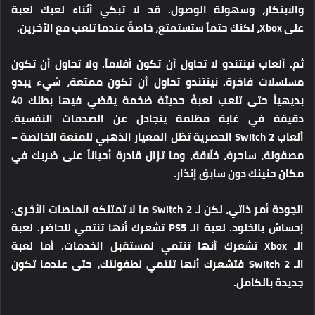
والابتكار، وسهولة الوصول. قد لا تبكي أثناء لعبك لعبة
على Xbox، لكنك حتماً ستستمتع، خاصةً عندما تلعب مع الآخرين.
ثم. ألعاب نينتندو لا تحاول أن تكون أفلاماً. ولا تحاول أن تكون
مسلسلات فاخرة. نينتندو تحاول أن تكون ممتعة، شيء يبدو
بديهياً حتى تلعب لعبةً حديثة ضخمة يقضي فيها بطلك 40
دقيقة في غابة مظلمة يتجادل عن الصدمات النفسية.
ألعاب Switch 2 الحصرية تظل المعيار الذهبي للمتعة الخالصة –
مصقولة، ساحرة، خلّاقة، وما تزال قادرة أحياناً على ضربك في
مكان حنينك دون سابق إنذار.
الجودة أمر ذاتي، لكن لـ Switch 2 ما لا تمتلكه المنصات الأخرى:
إحساسٌ بالخلود. لعبة الـ PS5 تشعرك أنها تنتمي للحاضر. لعبة
الـ Xbox تشعرك أنها تنتمي لمستقبل الخدمات. أما لعبة
الـ Switch 2 فتشعرك أنها تنتمي لطفولتك، حتى عندما تكون
جديدة بالكامل.