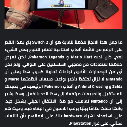
ما جعل هذا الانجاز مذهلاً للغاية هو أن Switch 2 باع بهذا القدر
على الرغم من قائمة ألعاب افتتاحية تفتقر للتنوع بعض الشيء
نعم، كان لديه Mario Kart و Pokemon Legends، لكن تعرض
كلاهما لانتقادات من معجبي السلسلتين على التوالي، ولم تكن
أي من الإصدارات الأخرى نجاحات تجارية كبرى. هذا يعني أن
Nintendo لا تزال تحتفظ بأكبر بواعث مبيعات أنظمتها Mario و
Zelda و Animal Crossing و ألعاب Pokemon الرئيسية في جعبتها
للمستقبل، والمبيعات مرتفعة إلى هذا الحد بالفعل. وهذا يشير
إلى أن Nintendo تعاملت مع هذا الانتقال الجيلي بشكل جيد،
وأنها خلقت نظامًا بيئيًا يرغب اللاعبون في البقاء فيه، وحيث هم
على استعداد لشراء hardware بناءً على إيمانهم بأن الألعاب
ستأتي، على غرار PlayStation.