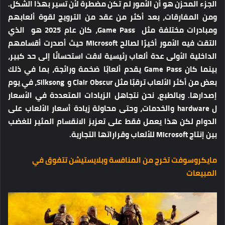
الجزء المحزن هو أن الأمور لم تكن مضطرة لأن تسير بهذا الشكل.
ومن المفارقات، بعد أكثر من عقد من الترويج لقوة ألعابهم
ومبادرات مختلفة مثل Game Pass، كان عام 2025 هو الذي
التقت فيه الأمور أخيرًا لصالح Microsoft حيث أصدرت أقسامهم
الداخلية الأولى عدة ألعاب رئيسية لاقت استحسانًا إلى حد كبير،
بينما كان Game Pass يقدم ألعابًا ضخمة ورائجة، بما في ذلك
بعض من أكثر الألعاب ترقبًا مثل Clair Obscur و Silksong، في يوم
إصدارها. وبالطبع، نحن نتجاهل الزيادات المتعددة في الأسعار
ل hardware والخدمات، وحتى محاولة زيادة أسعار الألعاب على
الدوام لكن هذا يعمل فقط على تعزيز الانقسام المثير للغضب
بين إنتاج Microsoft للألعاب وقراراتها التجارية.
مايكروسوفت تخرج من المنافسة وبلايستيشن تتفوق في
المبيعات