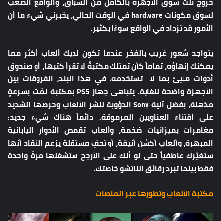
خروج ثلث سوق الأجهزة بالكامل من السباق، والواقع الصعب
لسوق مكونات hardware في الوقت الحالي، يخبرني شيء ما أن
الأمور قد تزداد في الواقع سوءًا بكثير.
يتواجد شعور غريب بالفخر عندما تكون لديك ألعاب أكثر مما
يمكنك إنهاؤه، تماماً كأن تمتلك مكتبةً لا تقرأ كتبها، أو صندوق
أدوات مليئ بما لا تستخدمه. في هذا البند، الفروقات بين
الأجهزة واضحة للغاية. يتباهى جهاز PS5 بمكتبة نمَت بسرعةٍ
مذهلة، بفضل آلية Sony الدؤوبة لنشر الألعاب وحرصها الشديد
على اقتناء العناويين المرموقة. دائماً هناك شيء جديد:
مغامرات بميزانيات ضخمة، وألعاب تقمص الأدوار اليابانية
المبهرة، وألعاب أكشن أنيقة، أو تحفٍ مستقلة يزعم النقاد أنها
ستغيّرك عاطفياً حتى لو أنك على الأرجح ستشغلها مرةً واحدة
فقط بينما تبرد رقائق الناتشو خاصتك.
مكتبة الألعاب وتطورها عبر المنصات