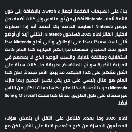
بناءً على المبيعات الضخمة لجهاز Switch 2، بالإضافة إلى كون
قائمة ألعاب Nintendo أفضل من أي منافس وإن كانت أضعف من
عروض Nintendo السابقة الخاصة بها أعتقد أنه إذا اضطررت
لاختيار الفائز لعام 2025، فستكون Nintendo. لكنني أريد أن أوضح
أنني لست سعيدًا بهذا على الإطلاق، وأنني أمنح Nintendo هذا
الفوز تحت الاحتجاج. فسلسلة قراراتهم التجارية هذا العام كانت
استغلالية ومقلقة للغاية، والسبب الوحيد الذي لا يضعهم في
المرتبة الأخيرة هو أن المنافسة، بطريقة ما، كانت سيئة على
الأقل مثلهم على هذا الجبهة. قد يبدو الأمر مبتذلاً، لكن هذا
العام هو مثال رئيسي على من يفز، يخسر الجميع ربما فازت
Nintendo بحرب الأجهزة هذا العام، لكنها جعلت الكثير من الناس
غير سعداء على طول الطريق، تمامًا كما فعلت Microsoft و Sony
أيضًا.
لعام 2026 وما بعده، فلنأمل على الأقل أن يتمكن هؤلاء
المصنّعون للأجهزة من كبح جشعهم قليلاً على الأقل. لكن مع