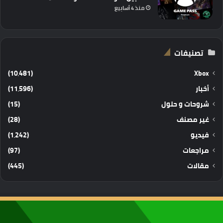
منذ 4 أسابيع
تصنيفات
(10٬481)
Xbox
أخبار
(11٬596)
شروحات و حلول
(15)
غير مصنف
(28)
فيديو
(1٬242)
مراجعات
(97)
مقالات
(445)