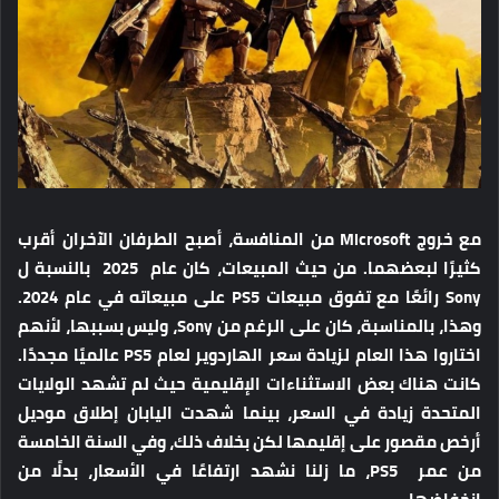
مع خروج Microsoft من المنافسة، أصبح الطرفان الآخران أقرب
كثيرًا لبعضهما. من حيث المبيعات، كان عام 2025 بالنسبة ل
Sony رائعًا مع تفوق مبيعات PS5 على مبيعاته في عام 2024.
وهذا، بالمناسبة، كان على الرغم من Sony، وليس بسببها، لأنهم
اختاروا هذا العام لزيادة سعر الهاردوير لعام PS5 عالميًا مجددًا.
كانت هناك بعض الاستثناءات الإقليمية حيث لم تشهد الولايات
المتحدة زيادة في السعر، بينما شهدت اليابان إطلاق موديل
أرخص مقصور على إقليمها لكن بخلاف ذلك، وفي السنة الخامسة
من عمر PS5، ما زلنا نشهد ارتفاعًا في الأسعار، بدلًا من