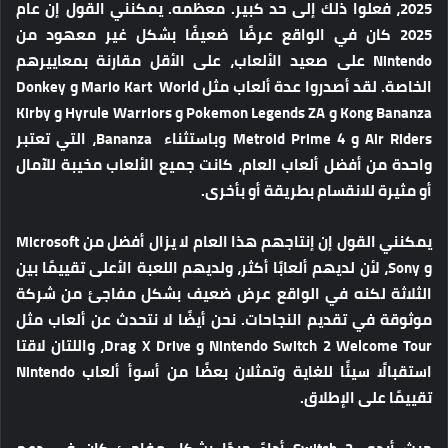
2025، فعلوا ذلك إلى حد كبير. معظمه. يمكنني القول إن عام
2025 كان في الواقع عرضًا ضعيفًا بشكل غير معهود من
Nintendo على صعيد الألعاب، على الأقل مقارنة بمعاييرهم
الخاصة. لقد أصدروا عدة ألعاب مثل Mario Kart World و Donkey
Kong Bananza و Pokemon Legends ZA و Hyrule Warriors و Kirby
Air Riders و Metroid Prime 4 وباستثناء Bananza، التي تعتبر
واحدة من أفضل ألعاب العام، كانت جميع الألعاب مخيبة للآمال
أو مثيرة للانقسام بطريقة أو بأخرى.
يمكنني القول إن إنتاجهم هذا العام لا يزال أفضل من Microsoft
و Sony، لأن لديهم ألعابًا أكثر، ولديهم اللعبة الأعلى تقييمًا بين
الثلاثة لكنه في الواقع عرض ضعيف بشكل مفاجئ من شركة
موثوقة في تقديم النجاحات. نحن أيضًا لا نتحدث عن ألعاب مثل
Nintendo Switch 2 Welcome Tour و Drag X Drive، واللتان لاقتا
استقبالًا سيئًا للغاية وتمثلان بعضًا من أسوأ ألعاب Nintendo
تقييمًا على الإطلاق.