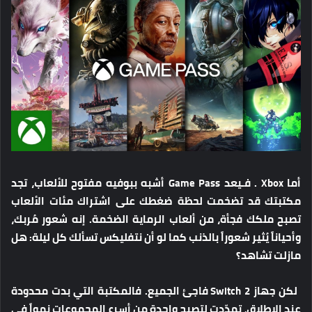
أما Xbox . فـيعد Game Pass أشبه ببوفيه مفتوح للألعاب، تجد
مكتبتك قد تضخمت لحظة ضغطك على اشتراك مئات الألعاب
تصبح ملكك فجأة، من ألعاب الرماية الضخمة. إنه شعور مُربك،
وأحياناً يُثير شعوراً بالذنب كما لو أن نتفليكس تسألك كل ليلة: هل
مازلت تشاهد؟
لكن جهاز Switch 2 فاجئ الجميع. فالمكتبة التي بدت محدودة
عند الإطلاق، تمدّدت لتصبح واحدة من أسرع المجموعات نمواً في