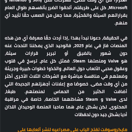
Microsoft، كل على طريقته، ألحقوا الضرر بأنفسهم طوال العام
بقراراتهم السيئة والمُحيِّرة، مما جعل من الصعب حقًا تأييد أي
منهم.
في الحقيقة، دعونا نبدأ بهذا ،إذا أردت حقًا معرفة أي من هذه
المنصات فاز في عام 2025، فالوحيد الذي يمكننا التحدث عنه
دون شعور بالضيق أو تبرير قرارات سيئة،
هو Valve ومنصتها Steam. فمثل كل عام، ترسخ في قلوب
وعقول محبي الألعاب حول العالم، واتخذوا خطوات كبيرة وجريئة
وضعتهم في منافسة مباشرة مع الشركات الثلاث الأخرى أكثر
من أي وقت مضى. خصوصًا مع إعلانات أجهزتهم الجديدة التي
أضافت الكثير من الحماس لمنصتهم. طبعًا،
لدى Valve و Steam مشاكلهما الخاصة، خاصة في مراقبة
المحتوى، لكن بشكل عام، هما صاحبا المنصة الوحيدان اللذان
أديا بشكل جيد دون تحفظات
مايكروسوفت تفتح الباب على مصراعيه لنشر ألعابها على