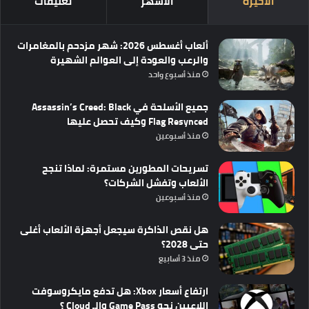
الأخيرة
الأشهر
تعليقات
ألعاب أغسطس 2026: شهر مزدحم بالمغامرات
والرعب والعودة إلى العوالم الشهيرة
منذ أسبوع واحد
جميع الأسلحة في Assassin’s Creed: Black
Flag Resynced وكيف تحصل عليها
منذ أسبوعين
تسريحات المطورين مستمرة: لماذا تنجح
الألعاب وتفشل الشركات؟
منذ أسبوعين
هل نقص الذاكرة سيجعل أجهزة الألعاب أغلى
حتى 2028؟
منذ 3 أسابيع
ارتفاع أسعار Xbox: هل تدفع مايكروسوفت
اللاعبين نحو Game Pass والـ Cloud ؟