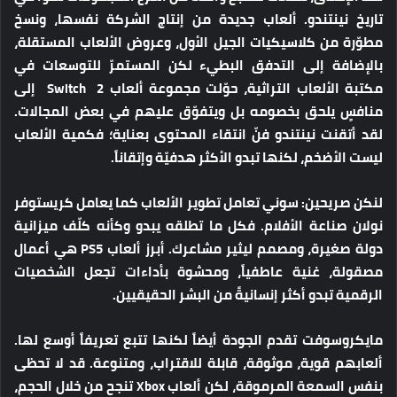
تاريخ نينتندو. ألعاب جديدة من إنتاج الشركة نفسها، ونسخ
مطوّرة من كلاسيكيات الجيل الأول، وعروض الألعاب المستقلة،
بالإضافة إلى التدفق البطيء لكن المستمرّ للتوسعات في
مكتبة الألعاب التراثية، حوّلت مجموعة ألعاب Switch 2 إلى
منافسٍ يلحق بخصومه بل ويتفوّق عليهم في بعض المجالات.
لقد أتقنت نينتندو فنّ انتقاء المحتوى بعناية؛ فكمية الألعاب
ليست الأضخم، لكنها تبدو الأكثر هدفيّة وإتقاناً.
لنكن صريحين:
سوني تعامل تطوير الألعاب كما يعامل كريستوفر
نولان صناعة الأفلام. فكل ما تطلقه يبدو وكأنه كلّف ميزانية
دولة صغيرة، ومصمم ليثير مشاعرك. أبرز ألعاب PS5 هي أعمال
مصقولة، غنية عاطفياً، ومحشوة بأداءات تجعل الشخصيات
الرقمية تبدو أكثر إنسانيةً من البشر الحقيقيين.
مايكروسوفت
تقدم الجودة أيضاً لكنها تتبع تعريفاً أوسع لها.
ألعابهم قوية، موثوقة، قابلة للاقتراب، ومتنوعة. قد لا تحظى
بنفس السمعة المرموقة، لكن ألعاب Xbox تنجح من خلال الحجم،