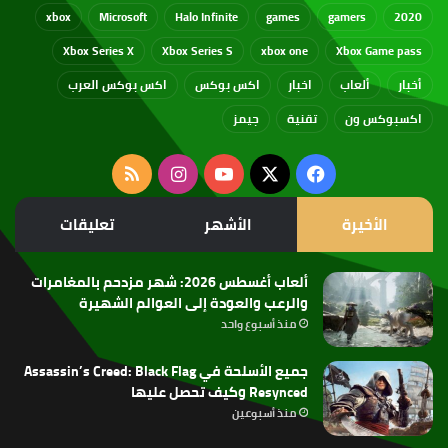
xbox
Microsoft
Halo Infinite
games
gamers
2020
Xbox Series X
Xbox Series S
xbox one
Xbox Game pass
أخبار
ألعاب
اخبار
اكس بوكس
اكس بوكس العرب
اكسبوكس ون
تقنية
جيمز
‫X
فيسبوك
‫YouTube
انستقرام
ملخص
الموقع
الأخيرة
الأشهر
تعليقات
RSS
ألعاب أغسطس 2026: شهر مزدحم بالمغامرات
والرعب والعودة إلى العوالم الشهيرة
منذ أسبوع واحد
جميع الأسلحة في Assassin’s Creed: Black Flag
Resynced وكيف تحصل عليها
منذ أسبوعين