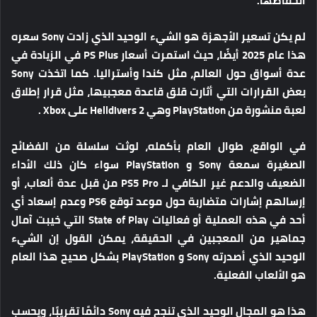
انخفاضها.
لم يكن تسعير الأجهزة هو الشيء الوحيد الذي زادت Sony سعره
هذا عام 2025 أيضًا، حيث استمرت أسعار PS Plus في الزيادة في
عدة أسواق حول العالم، مثل كندا وأستراليا. كما اتخذت Sony
بعض القرارات التي أثارت قلق قاعدة معجبيها، مثل قرار إطلاق
لعبة منشورة من PlayStation وهي Helldivers 2 على Xbox .
في الواقع، طوال العام بأكمله، لوثت سلسلة من الفضائح
الصغيرة سمعة Sony و PlayStation سواء كان ذلك الأداء
الضعيف والدعم غير الكافي لـ PS5 Pro من قبل عدة ألعاب، أو
إرسالهم إشارات متضاربة حول موعد توقع PS6 وعدم إسعاد أي
أحد في هذه العملية أو فعاليات State of Play التي خيبت آمال
جماهير من المعجبين في الحقيقة، يمكن القول إن الشيء
الوحيد الذي أصدرته Sony و PlayStation بشكل صحيح هذا العام
هو الألعاب الفعلية.
هذا هو المجال الوحيد الذي تنجح فيه Sony دائمًا تقريبًا، ويحسب