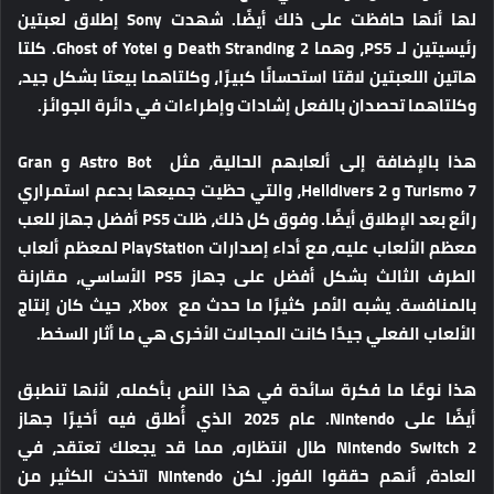
لها أنها حافظت على ذلك أيضًا. شهدت Sony إطلاق لعبتين
رئيسيتين لـ PS5، وهما Death Stranding 2 و Ghost of Yotei. كلتا
هاتين اللعبتين لاقتا استحسانًا كبيرًا، وكلتاهما بيعتا بشكل جيد،
وكلتاهما تحصدان بالفعل إشادات وإطراءات في دائرة الجوائز.
هذا بالإضافة إلى ألعابهم الحالية، مثل Astro Bot و Gran
Turismo 7 و Helldivers 2، والتي حظيت جميعها بدعم استمراري
رائع بعد الإطلاق أيضًا. وفوق كل ذلك، ظلت PS5 أفضل جهاز للعب
معظم الألعاب عليه، مع أداء إصدارات PlayStation لمعظم ألعاب
الطرف الثالث بشكل أفضل على جهاز PS5 الأساسي، مقارنة
بالمنافسة. يشبه الأمر كثيرًا ما حدث مع Xbox، حيث كان إنتاج
الألعاب الفعلي جيدًا كانت المجالات الأخرى هي ما أثار السخط.
هذا نوعًا ما فكرة سائدة في هذا النص بأكمله، لأنها تنطبق
أيضًا على Nintendo. عام 2025 الذي أُطلق فيه أخيرًا جهاز
Nintendo Switch 2 طال انتظاره، مما قد يجعلك تعتقد، في
العادة، أنهم حققوا الفوز. لكن Nintendo اتخذت الكثير من