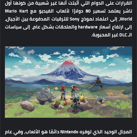
القرارات على الدوام التي أثبتت أنها غير شعبية من كونها أول
ناشر يعتمد تسعير 80 دولارًا لألعاب الفيديو مع Mario Kart
World، إلى اعتماد نموذج Sony للترقيات المدفوعة بين الأجيال،
إلى ارتفاع أسعار hardware والملحقات بشكل عام، إلى سياسات
الـ DLC غير المحبوبة.
المجال الوحيد الذي توفره Nintendo دائمًا هو الألعاب، وفي عام