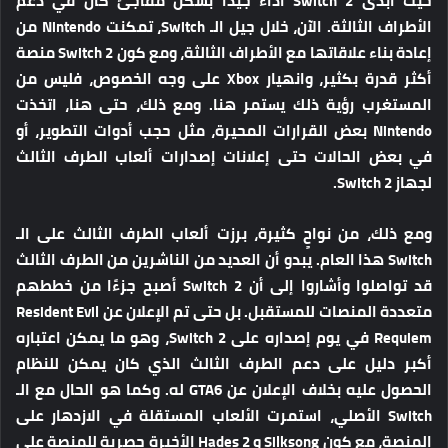
حيث أبدى Switch 2 أداءً جيدًا بشكل مفاجئ كان في دعم
الأطراف الثالثة. الآن، خلال جيل الـ Switch، تمكنت Nintendo من
إعادة بناء علاقاتها مع الأطراف الثالثة، ومع كون Switch 2 منصة
أكثر قدرة بكثير، وانهيار Xbox على وجه الخصوص، فليس من
المستغرب رؤية ذلك يستمر هنا. ومع ذلك، حتى هنا، اتخذت
Nintendo بعض القرارات المحيرة، مثل حجب أدوات التطوير، أو
في بعض الحالات حتى إعلانات إصدارات ألعاب الطرف الثالث
لجهاز Switch 2.
ومع ذلك، من نواحٍ كثيرة، برزت ألعاب الطرف الثالث على الـ
Switch هذا العام. يبدو أن العديد من الناشرين من الطرف الثالث
قد تواصلوا وأشاروا إلى أن Switch 2 أصبح جزءًا من خططهم
متعددة المنصات للمستقبل. بل حتى تم الإعلان عن Resident Evil
Requiem في يوم إصداره على Switch 2، وهو ما يمكن اعتباره
أكبر دليل على دعم الطرف الثالث الذي كان يمكن للنظام
الحصول عليه بخلاف الإعلان عن GTA6 له. وكما هو الحال مع الـ
Switch الأصلي، استمرت الألعاب المستقلة في الازدهار على
المنصة، مع كون Silksong و Hades 2 الأخيرة حصرية للمنصة على