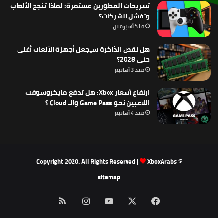
تسريحات المطورين مستمرة: لماذا تنجح الألعاب
وتفشل الشركات؟
منذ أسبوعين
هل نقص الذاكرة سيجعل أجهزة الألعاب أغلى
حتى 2028؟
منذ 3 أسابيع
ارتفاع أسعار Xbox: هل تدفع مايكروسوفت
اللاعبين نحو Game Pass والـ Cloud ؟
منذ 4 أسابيع
XboxArabs
© Copyright 2020, All Rights Reserved |
sitemap
‫X
فيسبوك
‫YouTube
انستقرام
ملخص