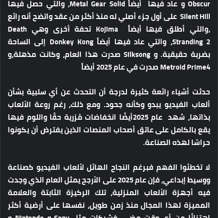
Obscur و عاد فيها أيضاً Metal Gear Solid، والتي حصل فيها
Silent Hill على أول جزء أصلي له منذ أكثر من عقد واتضح أنه رائع
،والتي أطلق فيها أيضاً Kojima تحفة أخرى وهي Death
Stranding 2، والتي عاد فيها أيضاً Donkey Kong إلى الساحة
بضربة حقيقية. و Silksong صدرت هذا العام، وكانت مذهلة،و
Metroid Prime4 صدرت في عام 2025 أيضاً
حدثت أشياء رائعة كثيرة لدرجة أن التحدث عن أي سلبية بشأن
ألعاب الفيديو يبدو وكأنه جحود. ومع ذلك، رغم روعة الألعاب
بذاتها، شهد عام 2025أيضًا انخفاضات مُزرية حقًا واللوم فيها
يقع بالكامل على عاتق أصحاب المنصات الذين يفترض أن يكونوا
حراسًا لهذه الصناعة.
لا تخطئوا الفهم فبرغم النجاح الهائل لألعاب الفيديو كصناعة
ووسيط إبداعي، فإن عام 2025 على الأرجح يمثل العام الذي وجدت
فيه أجهزة الألعاب المنزلية، تلك الركيزة الثابتة والعلامة
المميزة لهذا المجال منذ زمن طويل، نفسها على أرضية أكثر
اهتزازًا من أي وقت مضى. فشركات مثل Sony و Nintendo و