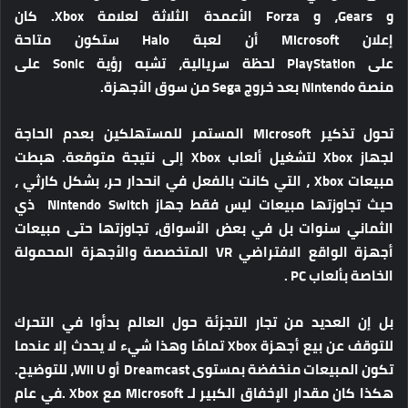
و Gears، و Forza الأعمدة الثلاثة لعلامة Xbox. كان
إعلان Microsoft أن لعبة Halo ستكون متاحة
على PlayStation لحظة سريالية، تشبه رؤية Sonic على
منصة Nintendo بعد خروج Sega من سوق الأجهزة.
تحول تذكير Microsoft المستمر للمستهلكين بعدم الحاجة
لجهاز Xbox لتشغيل ألعاب Xbox إلى نتيجة متوقعة. هبطت
مبيعات Xbox ، التي كانت بالفعل في انحدار حر، بشكل كارثي ،
حيث تجاوزتها مبيعات ليس فقط جهاز Nintendo Switch ذي
الثماني سنوات بل في بعض الأسواق، تجاوزتها حتى مبيعات
أجهزة الواقع الافتراضي VR المتخصصة والأجهزة المحمولة
الخاصة بألعاب PC .
بل إن العديد من تجار التجزئة حول العالم بدأوا في التحرك
للتوقف عن بيع أجهزة Xbox تمامًا وهذا شيء لا يحدث إلا عندما
تكون المبيعات منخفضة بمستوى Dreamcast أو Wii U، للتوضيح.
هكذا كان مقدار الإخفاق الكبير لـ Microsoft مع Xbox .في عام