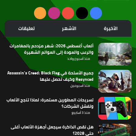
‫X
فيسبوك
‫YouTube
انستقرام
ملخص
الموقع
الأخيرة
الأشهر
تعليقات
RSS
ألعاب أغسطس 2026: شهر مزدحم بالمغامرات
والرعب والعودة إلى العوالم الشهيرة
منذ أسبوع واحد
جميع الأسلحة في Assassin’s Creed: Black Flag
Resynced وكيف تحصل عليها
منذ أسبوعين
تسريحات المطورين مستمرة: لماذا تنجح الألعاب
وتفشل الشركات؟
منذ 3 أسابيع
هل نقص الذاكرة سيجعل أجهزة الألعاب أغلى
حتى 2028؟