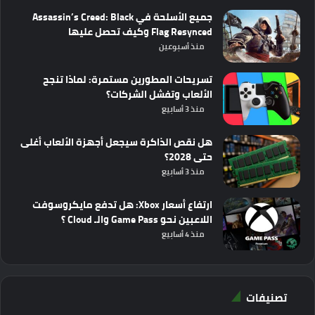
جميع الأسلحة في Assassin’s Creed: Black
Flag Resynced وكيف تحصل عليها
منذ أسبوعين
تسريحات المطورين مستمرة: لماذا تنجح
الألعاب وتفشل الشركات؟
منذ 3 أسابيع
هل نقص الذاكرة سيجعل أجهزة الألعاب أغلى
حتى 2028؟
منذ 3 أسابيع
ارتفاع أسعار Xbox: هل تدفع مايكروسوفت
اللاعبين نحو Game Pass والـ Cloud ؟
منذ 4 أسابيع
تصنيفات