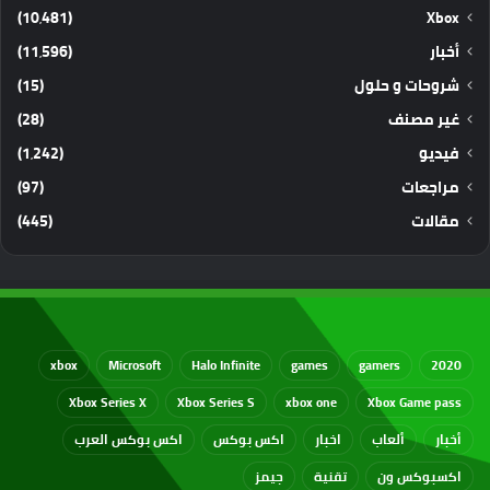
(10٬481)
Xbox
أخبار
(11٬596)
شروحات و حلول
(15)
غير مصنف
(28)
فيديو
(1٬242)
مراجعات
(97)
مقالات
(445)
xbox
Microsoft
Halo Infinite
games
gamers
2020
Xbox Series X
Xbox Series S
xbox one
Xbox Game pass
أخبار
ألعاب
اخبار
اكس بوكس
اكس بوكس العرب
اكسبوكس ون
تقنية
جيمز