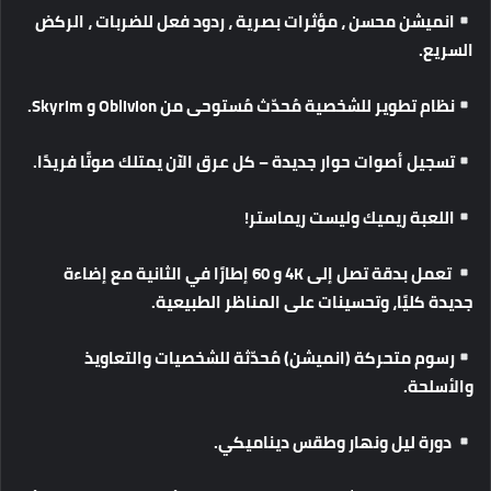
انميشن
محسن
،
مؤثرات
بصرية
،
ردود
فعل
للضربات
،
الركض
السريع
.
نظام
تطوير
للشخصية
مُحدّث
مُستوحى
من
Oblivion
و
Skyrim.
تسجيل
أصوات
حوار
جديدة
–
كل
عرق
الآن
يمتلك
صوتًا
فريدًا
.
اللعبة
ريميك
وليست
ريماستر
!
تعمل
بدقة
تصل
إلى
4K
و
60
إطارًا
في
الثانية
مع
إضاءة
جديدة
كليًا،
وتحسينات
على
المناظر
الطبيعية
.
رسوم
متحركة
(
انميشن
)
مُحدّثة
للشخصيات
والتعاويذ
والأسلحة
.
دورة
ليل
ونهار
وطقس
ديناميكي
.