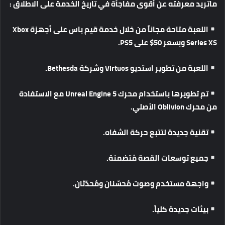
ما
تريد
معرفته
عن
أقوى
مفاجأة
في
تاريخ
الخدمة
على
الاطلاق
:
اللعبة
متاحة
مجاناً
من
خلال
خدمة
قيم
باس
على
أجهزة
Xbox
Series XS
وبسعر
50$
على
PS5.
اللعبة
من
تطوير
استديو
Virtuos
وشركة
Bethesda.
تم
تطويرها
باستخدام
محرك
Unreal Engine 5
مع
الاستفادة
من
محرك
Oblivion
الأصلي
.
تقنية
جديدة
لتتبع
حركة
الشفاه
.
جميع
توسعات
القصة
مُتضمنة
.
واجهة
مستخدم
وصوت
مُحسّنان
ومُحدّثان
.
بيئات
جديدة
كلياً
.