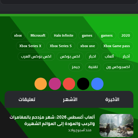
xbox
Microsoft
Halo Infinite
games
gamers
2020
Xbox Series X
Xbox Series S
xbox one
Xbox Game pass
أخبار
ألعاب
اخبار
اكس بوكس
اكس بوكس العرب
اكسبوكس ون
تقنية
جيمز
‫X
فيسبوك
‫YouTube
انستقرام
ملخص
الموقع
الأخيرة
الأشهر
تعليقات
RSS
ألعاب أغسطس 2026: شهر مزدحم بالمغامرات
والرعب والعودة إلى العوالم الشهيرة
منذ أسبوع واحد