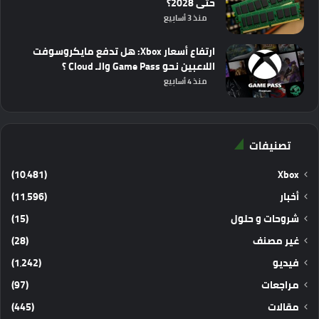
حتى 2028؟
منذ 3 أسابيع
ارتفاع أسعار Xbox: هل تدفع مايكروسوفت
اللاعبين نحو Game Pass والـ Cloud ؟
منذ 4 أسابيع
تصنيفات
(10٬481)
Xbox
أخبار
(11٬596)
شروحات و حلول
(15)
غير مصنف
(28)
فيديو
(1٬242)
مراجعات
(97)
مقالات
(445)