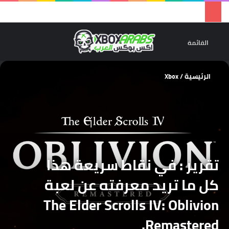
تسجيل 
ال
القائمة
الرئيسية
/
Xbox
تقرير : في نقاط سريعة هذا
كل ما تريد معرفته عن لعبة
The Elder Scrolls IV: Oblivion
Remastered.