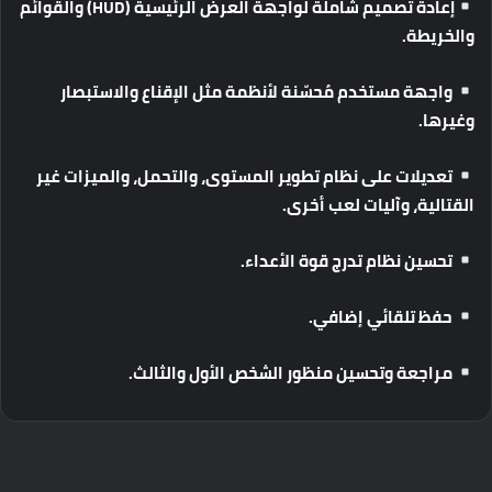
إعادة
تصميم
شاملة
لواجهة
العرض
الرئيسية
(HUD)
والقوائم
والخريطة
.
واجهة
مستخدم
مُحسّنة
لأنظمة
مثل
الإقناع
والاستبصار
وغيرها
.
تعديلات
على
نظام
تطوير
المستوى،
والتحمل،
والميزات
غير
القتالية،
وآليات
لعب
أخرى
.
تحسين
نظام
تدرج
قوة
الأعداء
.
حفظ
تلقائي
إضافي
.
مراجعة
وتحسين
منظور
الشخص
الأول
والثالث
.