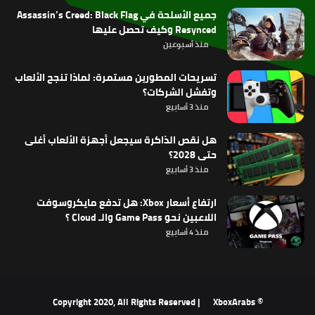
جميع الأسلحة في Assassin’s Creed: Black Flag
Resynced وكيف تحصل عليها
منذ أسبوعين
تسريحات المطورين مستمرة: لماذا تنجح الألعاب
وتفشل الشركات؟
منذ 3 أسابيع
هل نقص الذاكرة سيجعل أجهزة الألعاب أغلى
حتى 2028؟
منذ 3 أسابيع
ارتفاع أسعار Xbox: هل تدفع مايكروسوفت
اللاعبين نحو Game Pass والـ Cloud ؟
منذ 4 أسابيع
XboxArabs
© Copyright 2020, All Rights Reserved |