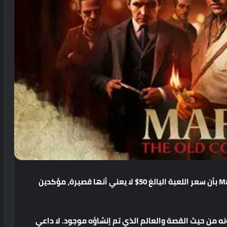
بأن
سعر
اللعبة
البالغ
50$
لا
يعني
أنها
قصيرة،
مؤكدين
نه
من
حيث
القصة
والعالم
الذي
تم
إنشاؤه
موجود
.
لا
داعي