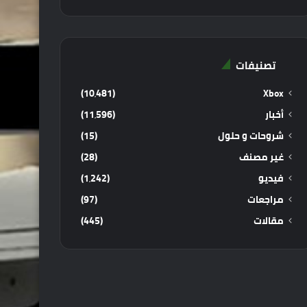
تصنيفات
(10٬481)
Xbox
أخبار
(11٬596)
شروحات و حلول
(15)
غير مصنف
(28)
فيديو
(1٬242)
مراجعات
(97)
مقالات
(445)