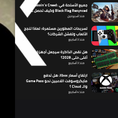
جميع الأسلحة في Assassin’s Creed:
Black Flag Resynced وكيف تحصل عليها
منذ أسبوعين
تسريحات المطورين مستمرة: لماذا تنجح
الألعاب وتفشل الشركات؟
منذ 3 أسابيع
هل نقص الذاكرة سيجعل أجهزة الألعاب
أغلى حتى 2028؟
منذ 3 أسابيع
ارتفاع أسعار Xbox: هل تدفع
مايكروسوفت اللاعبين نحو Game Pass
والـ Cloud ؟
منذ 4 أسابيع