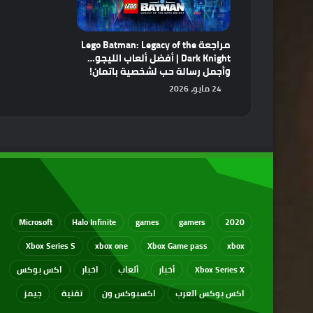
مراجعة Lego Batman: Legacy of the
Dark Knight | أفضل ألعاب الليجو…
وأجمل رسالة حب لشخصية باتمان!
24 مايو، 2026
Microsoft
Halo Infinite
games
gamers
2020
Xbox Series S
xbox one
Xbox Game pass
xbox
Xbox Series X
أخبار
ألعاب
اخبار
اكس بوكس
اكس بوكس العرب
اكسبوكس ون
تقنية
جيمز