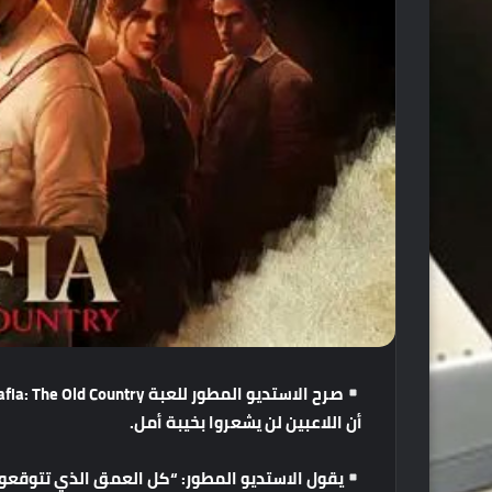
صرح
الاستديو
المطور
للعبة
Mafia: The Old Country
أن
اللاعبين
لن
يشعروا
بخيبة
أمل
.
يقول
الاستديو
المطور
: “
كل
العمق
الذي
تتوقعو