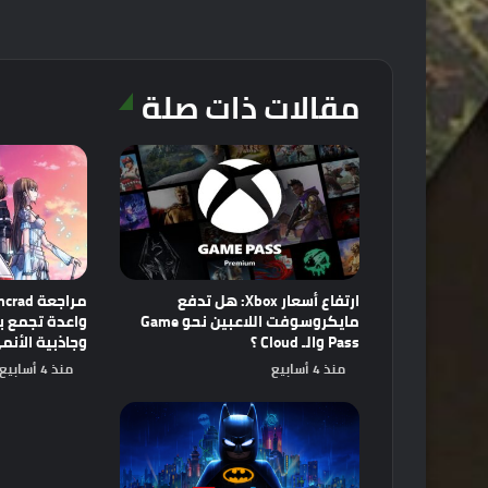
مقالات ذات صلة
ارتفاع أسعار Xbox: هل تدفع
مايكروسوفت اللاعبين نحو Game
Pass والـ Cloud ؟
وجاذبية الأنم
منذ 4 أسابيع
منذ 4 أسابيع