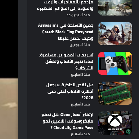
مزدحم بالمغامرات والرعب
والعودة إلى العوالم الشهيرة
منذ أسبوع واحد
جميع الأسلحة في Assassin’s
Creed: Black Flag Resynced
وكيف تحصل عليها
منذ أسبوعين
تسريحات المطورين مستمرة:
لماذا تنجح الألعاب وتفشل
الشركات؟
منذ 3 أسابيع
هل نقص الذاكرة سيجعل
أجهزة الألعاب أغلى حتى
2028؟
منذ 3 أسابيع
ارتفاع أسعار Xbox: هل تدفع
مايكروسوفت اللاعبين نحو
Game Pass والـ Cloud ؟
منذ 4 أسابيع