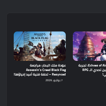
مراجعة Echoes of Aincrad: تجربة
عودة ملك البحار: مراجعة
واعدة تجمع بين تحدي الـ RPG
Assassin’s Creed Black Flag
ي!
Resynced – تحفة فنية أعيد إحياؤها!
7 يوليو، 2026