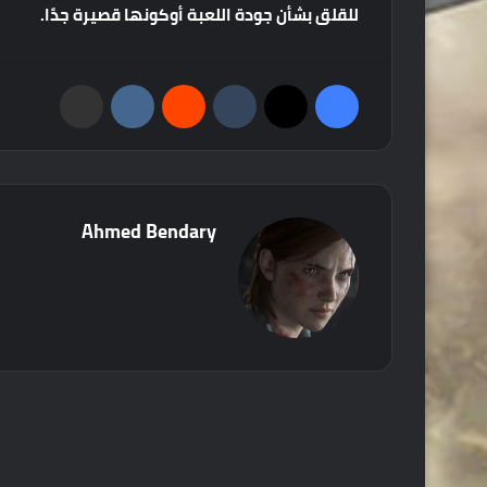
للقلق
بشأن
جودة
اللعبة
أو
كونها
قصيرة
جدًا
.
فيسبوك
‫X
‏Tumblr
‏Reddit
‏VKontakte
مشاركة عبر البريد
Ahmed Bendary