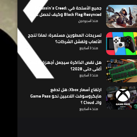
جميع الأسلحة في Assassin’s Creed:
Black Flag Resynced وكيف تحصل عليها
منذ أسبوعين
تسريحات المطورين مستمرة: لماذا تنجح
الألعاب وتفشل الشركات؟
منذ 3 أسابيع
هل نقص الذاكرة سيجعل أجهزة الألعاب
أغلى حتى 2028؟
منذ 3 أسابيع
ارتفاع أسعار Xbox: هل تدفع
مايكروسوفت اللاعبين نحو Game Pass
والـ Cloud ؟
منذ 4 أسابيع