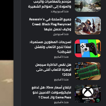
مزدحم بالمغامرات والرعب
والعودة إلى العوالم الشهيرة
منذ أسبوع واحد
جميع الأسلحة في Assassin’s
Creed: Black Flag Resynced
وكيف تحصل عليها
منذ أسبوعين
تسريحات المطورين مستمرة:
لماذا تنجح الألعاب وتفشل
الشركات؟
منذ 3 أسابيع
هل نقص الذاكرة سيجعل
أجهزة الألعاب أغلى حتى
2028؟
منذ 3 أسابيع
ارتفاع أسعار Xbox: هل تدفع
مايكروسوفت اللاعبين نحو
Game Pass والـ Cloud ؟
منذ 4 أسابيع