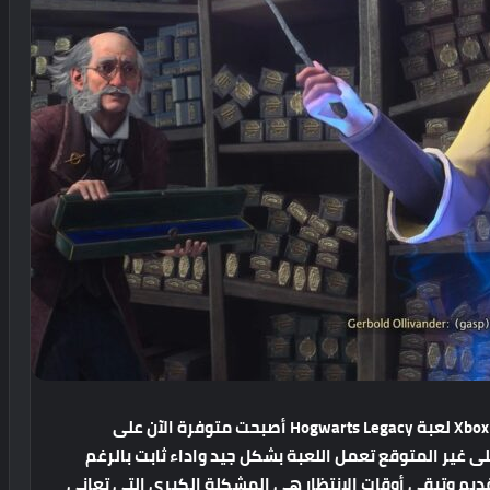
لعبة
Hogwarts Legacy
أصبحت
متوفرة
الآن
على
لى
غير
المتوقع
تعمل
اللعبة
بشكل
جيد
واداء
ثابت
بالرغم
ديم
وتبقى
أوقات
الانتظار
هى
المشكلة
الكبرى
التي
تعاني