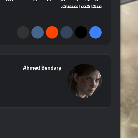
منها
هذه
المنصات
.
فيسبوك
‫X
‏Tumblr
‏Reddit
‏VKontakte
مشاركة عبر البريد
Ahmed Bendary