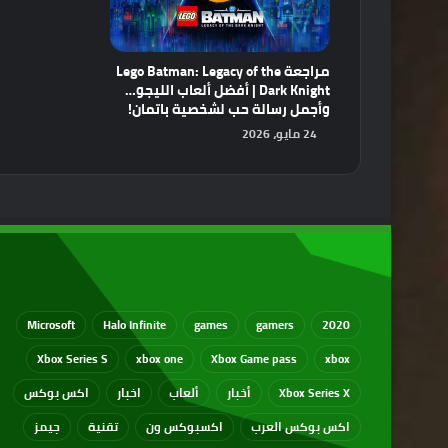
مراجعة Lego Batman: Legacy of the
Dark Knight | أفضل ألعاب الليجو…
وأجمل رسالة حب لشخصية باتمان!
24 مايو، 2026
Microsoft
Halo Infinite
games
gamers
2020
Xbox Series S
xbox one
Xbox Game pass
xbox
Xbox Series X
أخبار
ألعاب
اخبار
اكس بوكس
اكس بوكس العرب
اكسبوكس ون
تقنية
جيمز