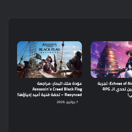
مراجعة Echoes of Aincrad: تجربة
عودة ملك البحار: مراجعة
واعدة تجمع بين تحدي الـ RPG
Assassin’s Creed Black Flag
ي!
Resynced – تحفة فنية أعيد إحياؤها!
7 يوليو، 2026