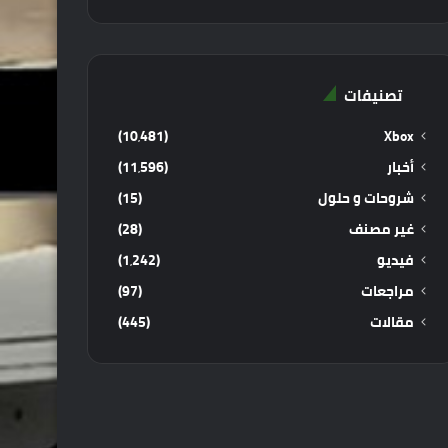
تصنيفات
(10٬481)
Xbox
أخبار
(11٬596)
شروحات و حلول
(15)
غير مصنف
(28)
فيديو
(1٬242)
مراجعات
(97)
مقالات
(445)