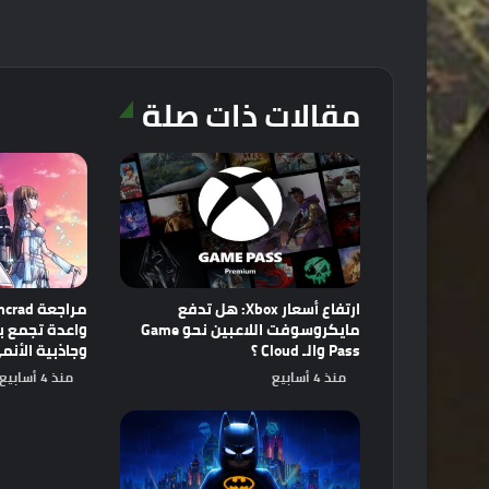
مقالات ذات صلة
ارتفاع أسعار Xbox: هل تدفع
مايكروسوفت اللاعبين نحو Game
Pass والـ Cloud ؟
وجاذبية الأنم
منذ 4 أسابيع
منذ 4 أسابيع