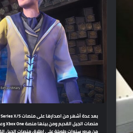
بعد
عدة
أشهر
من
اصدارها
على
منصات
Xbox Series X/S
منصات
الجيل
القديم
ومن
بينها
منصة
Xbox One
وع
من
مرور
سنوات
طويلة
على
اطلاق
منصات
الجيل
الق