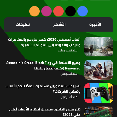
‫X
فيسبوك
‫YouTube
انستقرام
ملخص
الموقع
الأخيرة
الأشهر
تعليقات
RSS
ألعاب أغسطس 2026: شهر مزدحم بالمغامرات
والرعب والعودة إلى العوالم الشهيرة
منذ أسبوع واحد
جميع الأسلحة في Assassin’s Creed: Black Flag
Resynced وكيف تحصل عليها
منذ أسبوعين
تسريحات المطورين مستمرة: لماذا تنجح الألعاب
وتفشل الشركات؟
منذ أسبوعين
هل نقص الذاكرة سيجعل أجهزة الألعاب أغلى
حتى 2028؟