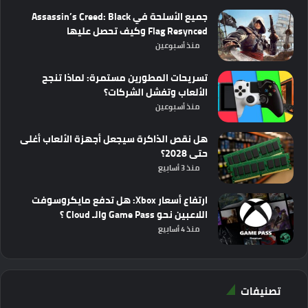
جميع الأسلحة في Assassin’s Creed: Black
Flag Resynced وكيف تحصل عليها
منذ أسبوعين
تسريحات المطورين مستمرة: لماذا تنجح
الألعاب وتفشل الشركات؟
منذ أسبوعين
هل نقص الذاكرة سيجعل أجهزة الألعاب أغلى
حتى 2028؟
منذ 3 أسابيع
ارتفاع أسعار Xbox: هل تدفع مايكروسوفت
اللاعبين نحو Game Pass والـ Cloud ؟
منذ 4 أسابيع
تصنيفات