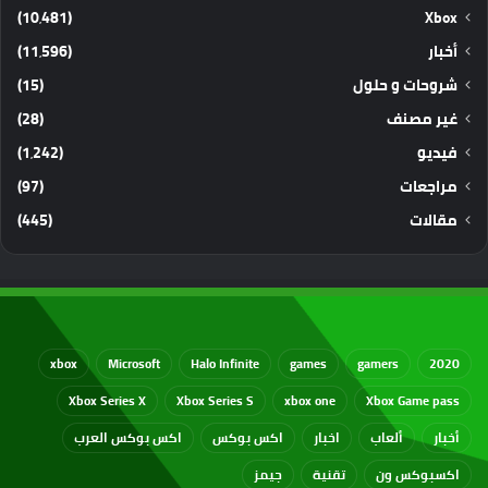
(10٬481)
Xbox
أخبار
(11٬596)
شروحات و حلول
(15)
غير مصنف
(28)
فيديو
(1٬242)
مراجعات
(97)
مقالات
(445)
xbox
Microsoft
Halo Infinite
games
gamers
2020
Xbox Series X
Xbox Series S
xbox one
Xbox Game pass
أخبار
ألعاب
اخبار
اكس بوكس
اكس بوكس العرب
اكسبوكس ون
تقنية
جيمز