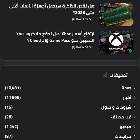
هل نقص الذاكرة سيجعل أجهزة الألعاب أغلى
حتى 2028؟
منذ 3 أسابيع
ارتفاع أسعار Xbox: هل تدفع مايكروسوفت
اللاعبين نحو Game Pass والـ Cloud ؟
منذ 4 أسابيع
تصنيفات
(10٬481)
Xbox
أخبار
(11٬596)
شروحات و حلول
(15)
غير مصنف
(28)
فيديو
(1٬242)
مراجعات
(97)