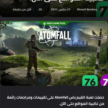
Ahmed Bendary
21 مارس، 2025
26
أقل من دقيقة
حصلت
لعبة
القيم
باس
Atomfall
على
تقييمات
ومراجعات
رائعة
من
غالبية
المواقع
حتى
الآن
.