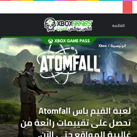
تسجيل 
ال
القائمة
الرئيسية
/
Xbox
لعبة القيم باس Atomfall
تحصل على تقييمات رائعة من
غالبية المواقع حتى الآن.