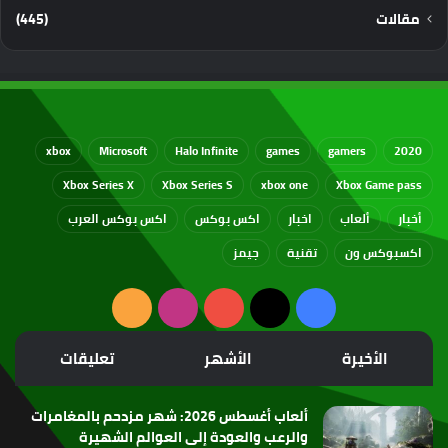
مقالات
(445)
xbox
Microsoft
Halo Infinite
games
gamers
2020
Xbox Series X
Xbox Series S
xbox one
Xbox Game pass
أخبار
ألعاب
اخبار
اكس بوكس
اكس بوكس العرب
اكسبوكس ون
تقنية
جيمز
‫X
فيسبوك
‫YouTube
انستقرام
ملخص
الموقع
الأخيرة
الأشهر
تعليقات
RSS
ألعاب أغسطس 2026: شهر مزدحم بالمغامرات
والرعب والعودة إلى العوالم الشهيرة