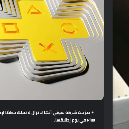
صرّحت
شركة
سوني
أنها
لا
تزال
لا
تملك
خططًا
لإ
Plus
في
يوم
إطلاقها
.