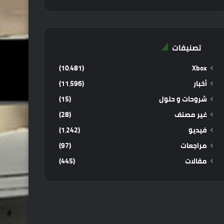
تصنيفات
(10٬481)
Xbox
أخبار
(11٬596)
شروحات و حلول
(15)
غير مصنف
(28)
فيديو
(1٬242)
مراجعات
(97)
مقالات
(445)