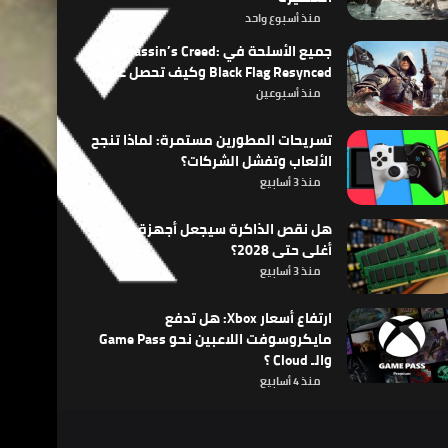
منذ أسبوع واحد
جميع الأسلحة في Assassin’s Creed:
Black Flag Resynced وكيف تحصل عليها
منذ أسبوعين
تسريحات المطورين مستمرة: لماذا تنجح
الألعاب وتفشل الشركات؟
منذ 3 أسابيع
هل نقص الذاكرة سيجعل أجهزة الألعاب
أغلى حتى 2028؟
منذ 3 أسابيع
ارتفاع أسعار Xbox: هل تدفع
مايكروسوفت اللاعبين نحو Game Pass
والـ Cloud ؟
منذ 4 أسابيع