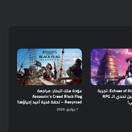
مراجعة Echoes of Aincrad: تجربة
عودة ملك البحار: مراجعة
واعدة تجمع بين تحدي الـ RPG
Assassin’s Creed Black Flag
ي!
Resynced – تحفة فنية أعيد إحياؤها!
7 يوليو، 2026