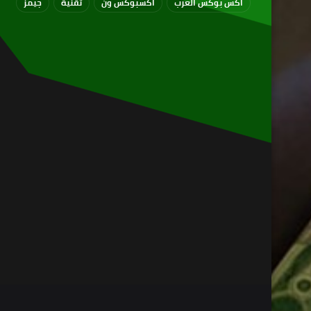
اكس بوكس العرب
اكسبوكس ون
تقنية
جيمز