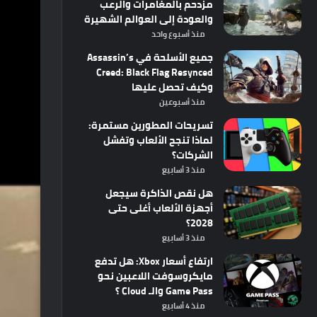
مزدحم بالمغامرات والرعب
والعودة إلى العوالم الشهيرة
منذ أسبوع واحد
جميع الأسلحة في Assassin’s
Creed: Black Flag Resynced
وكيف تحصل عليها
منذ أسبوعين
تسريحات المطورين مستمرة:
لماذا تنجح الألعاب وتفشل
الشركات؟
منذ 3 أسابيع
هل نقص الذاكرة سيجعل
أجهزة الألعاب أغلى حتى
2028؟
منذ 3 أسابيع
ارتفاع أسعار Xbox: هل تدفع
مايكروسوفت اللاعبين نحو
Game Pass والـ Cloud ؟
منذ 4 أسابيع