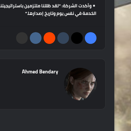
وأكدت
الشركة
: “
لقد
ظللنا
ملتزمين
باستراتيجيتنا
الخدمة
في
نفس
يوم
وتاريخ
إصدارها
.”
فيسبوك
‫X
‏Tumblr
‏Reddit
‏VKontakte
مشاركة عبر البريد
Ahmed Bendary