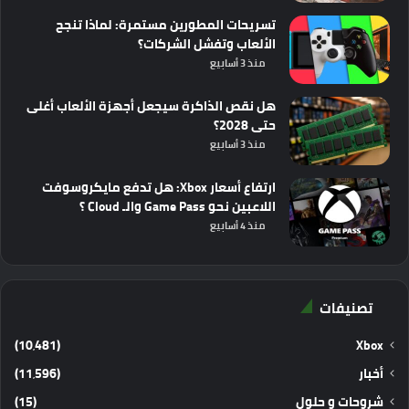
تسريحات المطورين مستمرة: لماذا تنجح
الألعاب وتفشل الشركات؟
منذ 3 أسابيع
هل نقص الذاكرة سيجعل أجهزة الألعاب أغلى
حتى 2028؟
منذ 3 أسابيع
ارتفاع أسعار Xbox: هل تدفع مايكروسوفت
اللاعبين نحو Game Pass والـ Cloud ؟
منذ 4 أسابيع
تصنيفات
(10٬481)
Xbox
أخبار
(11٬596)
شروحات و حلول
(15)