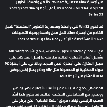
من
أجهزة
Xbox
معمارية
‘Win32’
بدلاً
من
واجهة
التطوير
القديمة
‘ERA’
المستخدمة
حالياً
على
أجهزة
Xbox One
و
Xbox
Series XS.
قد
تكون
Win32
هي
واجهة
ومعمارية
التطوير
“
المفضلة
”
للجيل
القادم
من
أجهزة
Xbox
،
لتحل
محل
واجهة
برمجة
التطبيقات
“ERA”
المستخدمة
حالياً
على
Xbox One
و
Xbox Series XS.
مع
استخدام
واجهة
التطوير
Win32
سيسمح
لشركة
Microsoft
تشغيل
ألعاب
الأجهزة
الحالية
بطريقة
ما
(
مثل
المحاكاة،
على
سبيل
المثال
)
،
على
أجهزة
الجيل
الجديد،
وبالتالي،
على
أجهزة
PC
سواء
المكتبية
أو
المحمولة
مثل
Rog Ally
وجهاز
إكس
بوكس
OEM
المشاع
من
شركة
Asus.
الخطة
هي
دمج
وتقريب
تطوير
الألعاب
لأجهزة
إكس
بوكس
وويندوز،
مع
الحفاظ
على
المكتبة
الحالية
.
قد
يكون
هذا
أيضًا
السبب
الرئيسي
لإنشاء
فريق
“
حفظ
الألعاب
”
الذي
يركز
على
التوافق
المسبق
مع
الإصدارات
السابقة
داخل
قسم
إكس
بوكس،