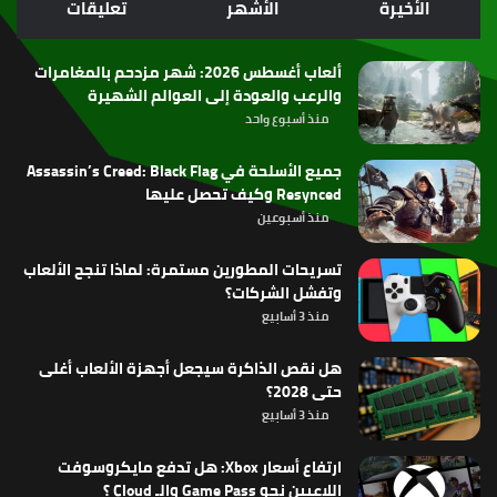
الأخيرة
الأشهر
تعليقات
RSS
ألعاب أغسطس 2026: شهر مزدحم بالمغامرات
والرعب والعودة إلى العوالم الشهيرة
منذ أسبوع واحد
جميع الأسلحة في Assassin’s Creed: Black Flag
Resynced وكيف تحصل عليها
منذ أسبوعين
تسريحات المطورين مستمرة: لماذا تنجح الألعاب
وتفشل الشركات؟
منذ 3 أسابيع
هل نقص الذاكرة سيجعل أجهزة الألعاب أغلى
حتى 2028؟
منذ 3 أسابيع
ارتفاع أسعار Xbox: هل تدفع مايكروسوفت
اللاعبين نحو Game Pass والـ Cloud ؟