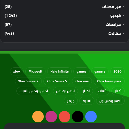
غير مصنف
(28)
فيديو
(1٬242)
مراجعات
(97)
مقالات
(445)
xbox
Microsoft
Halo Infinite
games
gamers
2020
Xbox Series X
Xbox Series S
xbox one
Xbox Game pass
أخبار
ألعاب
اخبار
اكس بوكس
اكس بوكس العرب
اكسبوكس ون
تقنية
جيمز
‫X
فيسبوك
‫YouTube
انستقرام
ملخص
الموقع