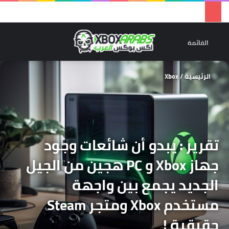
تسجيل 
ال
القائمة
الرئيسية
/
Xbox
تقرير : يبدو أن شائعات وجود
جهاز Xbox و PC هجين من الجيل
الجديد يجمع بين واجهة
مستخدم Xbox ومتجر Steam
حقيقية !