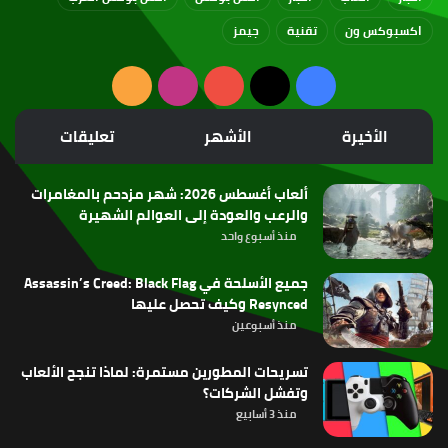
اكسبوكس ون
تقنية
جيمز
‫X
فيسبوك
‫YouTube
انستقرام
ملخص
الموقع
الأخيرة
الأشهر
تعليقات
RSS
ألعاب أغسطس 2026: شهر مزدحم بالمغامرات
والرعب والعودة إلى العوالم الشهيرة
منذ أسبوع واحد
جميع الأسلحة في Assassin’s Creed: Black Flag
Resynced وكيف تحصل عليها
منذ أسبوعين
تسريحات المطورين مستمرة: لماذا تنجح الألعاب
وتفشل الشركات؟
منذ 3 أسابيع