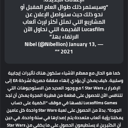
“وسيستمر ذلك طوال العام المقبل أو
نحو ذلك حيث سنواصل الإعلان عن
المشاريع التي تمثل أكثر لإرث ألعاب
Lucasfilm القديمة التي نحاول الآن
الارتقاء بها.”
— Nibel (@Nibellion) January 13,
2021 “”
كما هو الحال مع معظم الأشياء ستكون هناك تأثيرات إيجابية
وسلبية. كيف يمكن أن يؤدي إنهاء صفقة حصرية لشركة EA إلى
الإضرار بـ Star Wars ؟ مع وجود العديد من الاستوديوهات التي
تتنافس الآن للحصول على قطعة من فطيرة المجرة يمكن أن تجد
Lucasfilms Games نفسها في موقف “الكمية على حساب
الجودة”. بدلاً من الحصول على لعبة Star Wars واحدة كل عامين
يمكننا رؤية ألعاب متعددة يتم إصدارها في سنة واحدة. في حين
أن الكثيرين لا يستطيعون الحصول على ما يكفي من Star Wars