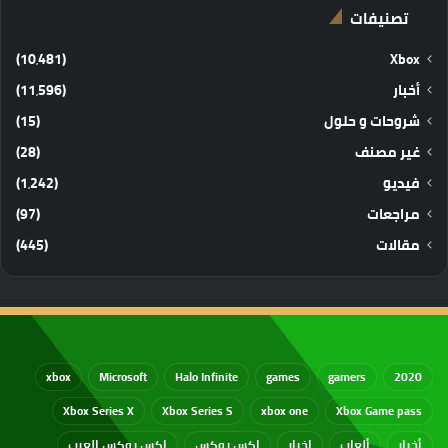
تصنيفات
(10٬481)
Xbox
أخبار
(11٬596)
شروحات و حلول
(15)
غير مصنف
(28)
فيديو
(1٬242)
مراجعات
(97)
مقالات
(445)
xbox
Microsoft
Halo Infinite
games
gamers
2020
Xbox Series X
Xbox Series S
xbox one
Xbox Game pass
أخبار
ألعاب
اخبار
اكس بوكس
اكس بوكس العرب