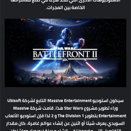
الخاصة بين المجرات.
سيكون استوديو Massive Entertainment التابع لشركة Ubisoft
وراء تطوير مشروع Star Wars هذا. قامت شركة Massive
Entertainment بتطوير The Division 1 و 2 لذا فإن استوديو الألعاب
السويدي يعرف شيئا أو اثنين عن إنشاء عوالم غامرة. كان مقدار
التفاصيل التي وضعوها في إنشاء مدينة نيويورك وواشنطن