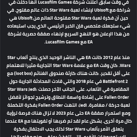
في وقت سابق أعلنت شركة Lucasfilm Games أنها دخلت في
شراكة مع Ubisoft لإنشاء لعبة Star Wars ذات عالم مفتوح. في
حين أن فكرة لعبة Star Wars مفتوحة العالم من Ubisoft هي
شيء ستجعلك متحمس فإن الخبر الرئيسي الذي يجب استبعاده
من هذا الإعلان هو النهج السريع لإنهاء صفقة حصرية لشركة
EA مع Lucasfilm Games.
منذ عام 2012 كانت EA هي الناشر الوحيد الذي ينتج ألعاب Star
Wars. كان وقت EA مع علامة Star Wars التجارية مثيرا للاهتمام
على أقل تقدير. كانت هناك كارثة صندوق الغنائم (loot box) مع
Battlefront 2 في عام 2018 والتي قادت المحادثة الجارية حول
المقامرة في الألعاب. على الجانب الآخر حصلت Star Wars Jedi:
Fallen Order على إشادة واسعة النطاق وترشيح لجوائز لأفضل
لعبة حركة / مغامرة. Jedi: انتهت Fallen Order بفكرة التكملة
ومع استمرار صفقة EA حتى عام 2023 لا تزال هناك فرصة لرؤية
كال مرة أخرى. بشكل عام لقد تم ضربها أو تفويتها مع EA عندما
يتعلق الأمر بألعاب Star Wars لذلك يجب الاحتفال بفكرة
الاستوديوهات الأخرى التي تتخذ شرعا في صنع مغامراتها