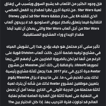
فإن وجود الكثير من الألعاب قد يشبع السوق ويتسبب في إرهاق
لعبة Star Wars . من ناحية أخرى نظرا لمقدار رد الفعل العكسي
الذي تلقته EA على مدار صفقة Star Wars قد تكون Disney
انتقائية فيما يتعلق بأفكار عروض الاستوديو. قد لا يريدون ألعاب
Star Wars من أجل ألعاب Star Wars والتي يمكن أن تقيد أيضا
مقدار الإبداع وراء المشاريع المستقبلية.
تأثير سلبي آخر محتمل هو كيف يؤدي هذا إلى تشويش المياه
في مشاريع ترفيه ضخمة أخرى. كانت ألعاب Division قوية على
الرغم من أنها لم تكن بالضرورة الضاربين على أرضهم التي ربما
تصورها Ubisoft. بالإضافة إلى ذلك أعلن Massive عن مشروع
Avatar مرة أخرى في عام 2017. هذا يجعل ثلاثة مشاريع رئيسية
لذلك يجب تقديم شيء ما. على ما يبدو لا يزال Massive يقوم
بتعيين موظفين لمشروع Avatar لذلك من شأنه أن يترك لعبة
ثالثة محتملة من الدرجة الأولى في الخارج. بينما آمل أن نحصل
في النهاية على لعبة ثالثة فإن الفكرة العامة لعالم نهاية
العالم قد تجاوزت فترة الترحيب بها. إذا كان الاختيار بين The