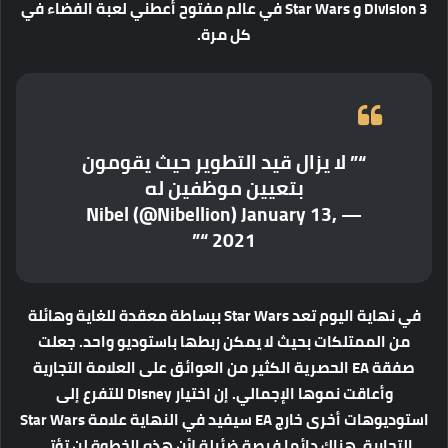
Division 3 و Star Wars في عالم مفتوح أعطني لعبة الفضاء في
كل مرة.
“” لا يزال قيد التطوير حيث يقومون
بتعيين موظفين له
— Nibel (@Nibellion) January 13,
2021 “”
في نهاية اليوم تعد Star Wars ببساطة معقدة للغاية وهائلة
من الممتلكات بحيث لا يمكن ربطها باستوديو واحد. جعلت
صفقة EA الحصرية الكثير من العوائق على العلامة التجارية
وأعاقت نموها الإجمالي. إن اختيار Disney للتفرع إلى
استوديوهات أخرى خارج EA سيفيد في النهاية علامة Star Wars
التجارية. هناك دائما فرصة ضئيلة لأن هذه الخطوة لن تؤتي