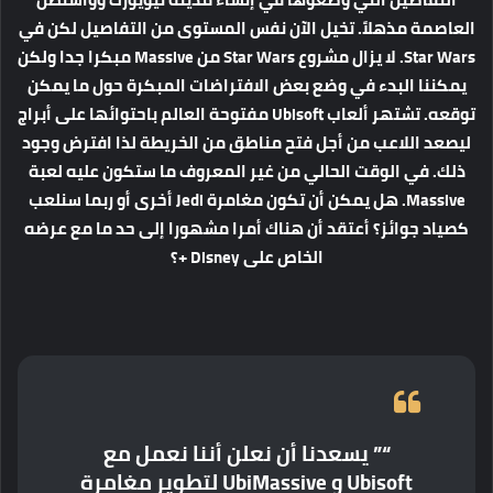
العاصمة مذهلاً. تخيل الآن نفس المستوى من التفاصيل لكن في
Star Wars. لا يزال مشروع Star Wars من Massive مبكرا جدا ولكن
يمكننا البدء في وضع بعض الافتراضات المبكرة حول ما يمكن
توقعه. تشتهر ألعاب Ubisoft مفتوحة العالم باحتوائها على أبراج
ليصعد اللاعب من أجل فتح مناطق من الخريطة لذا افترض وجود
ذلك. في الوقت الحالي من غير المعروف ما ستكون عليه لعبة
Massive. هل يمكن أن تكون مغامرة Jedi أخرى أو ربما سنلعب
كصياد جوائز؟ أعتقد أن هناك أمرا مشهورا إلى حد ما مع عرضه
الخاص على Disney +؟
“” يسعدنا أن نعلن أننا نعمل مع
Ubisoft و UbiMassive لتطوير مغامرة