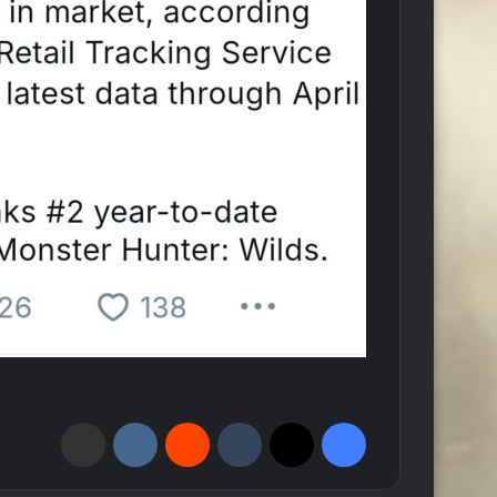
فيسبوك
‫X
‏Tumblr
‏Reddit
‏VKontakte
مشاركة عبر البريد