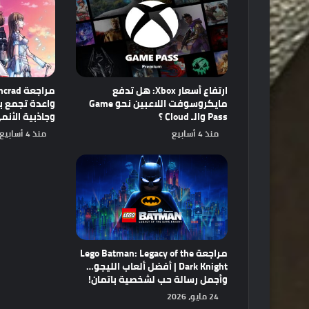
ارتفاع أسعار Xbox: هل تدفع
مايكروسوفت اللاعبين نحو Game
Pass والـ Cloud ؟
وجاذبية الأنم
منذ 4 أسابيع
منذ 4 أسابيع
مراجعة Lego Batman: Legacy of the
Dark Knight | أفضل ألعاب الليجو…
وأجمل رسالة حب لشخصية باتمان!
24 مايو، 2026