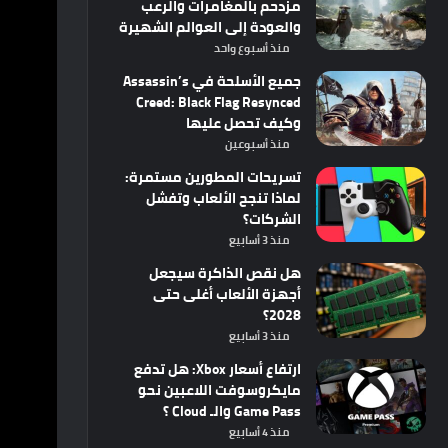
مزدحم بالمغامرات والرعب
والعودة إلى العوالم الشهيرة
منذ أسبوع واحد
جميع الأسلحة في Assassin’s
Creed: Black Flag Resynced
وكيف تحصل عليها
منذ أسبوعين
تسريحات المطورين مستمرة:
لماذا تنجح الألعاب وتفشل
الشركات؟
منذ 3 أسابيع
هل نقص الذاكرة سيجعل
أجهزة الألعاب أغلى حتى
2028؟
منذ 3 أسابيع
ارتفاع أسعار Xbox: هل تدفع
مايكروسوفت اللاعبين نحو
Game Pass والـ Cloud ؟
منذ 4 أسابيع