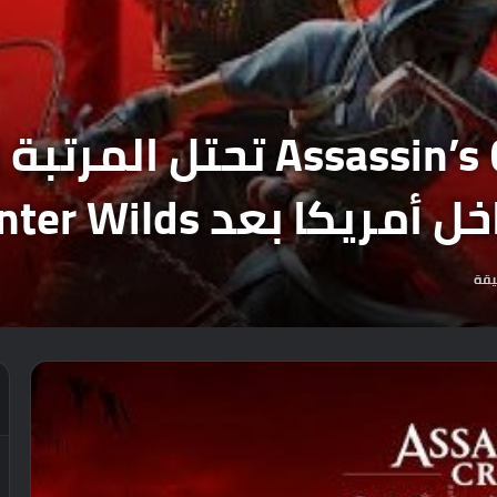
لعبة sassin’s Creed Shadows
د Monster Hunter Wilds !
يقة