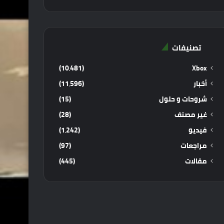
تصنيفات
(10٬481)
Xbox
أخبار
(11٬596)
شروحات و حلول
(15)
غير مصنف
(28)
فيديو
(1٬242)
مراجعات
(97)
مقالات
(445)