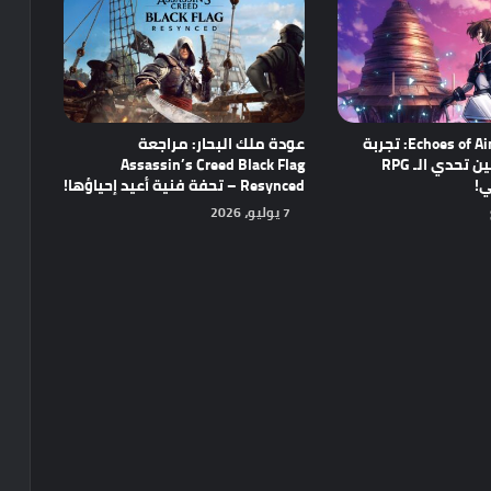
مراجعة Echoes of Aincrad: تجربة
عودة ملك البحار: مراجعة
واعدة تجمع بين تحدي الـ RPG
Assassin’s Creed Black Flag
ي!
Resynced – تحفة فنية أعيد إحياؤها!
7 يوليو، 2026