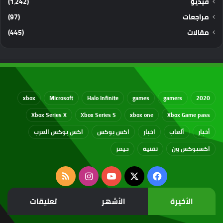
فيديو
(1٬242)
مراجعات
(97)
مقالات
(445)
xbox
Microsoft
Halo Infinite
games
gamers
2020
Xbox Series X
Xbox Series S
xbox one
Xbox Game pass
أخبار
ألعاب
اخبار
اكس بوكس
اكس بوكس العرب
اكسبوكس ون
تقنية
جيمز
‫X
فيسبوك
‫YouTube
انستقرام
ملخص
الموقع
الأخيرة
الأشهر
تعليقات
RSS