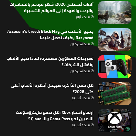
ألعاب أغسطس 2026: شهر مزدحم بالمغامرات
والرعب والعودة إلى العوالم الشهيرة
منذ 7 أيام
جميع الأسلحة في Assassin’s Creed: Black Flag
Resynced وكيف تحصل عليها
منذ أسبوعين
تسريحات المطورين مستمرة: لماذا تنجح الألعاب
وتفشل الشركات؟
منذ أسبوعين
هل نقص الذاكرة سيجعل أجهزة الألعاب أغلى
حتى 2028؟
منذ 3 أسابيع
ارتفاع أسعار Xbox: هل تدفع مايكروسوفت
اللاعبين نحو Game Pass والـ Cloud ؟
منذ 4 أسابيع