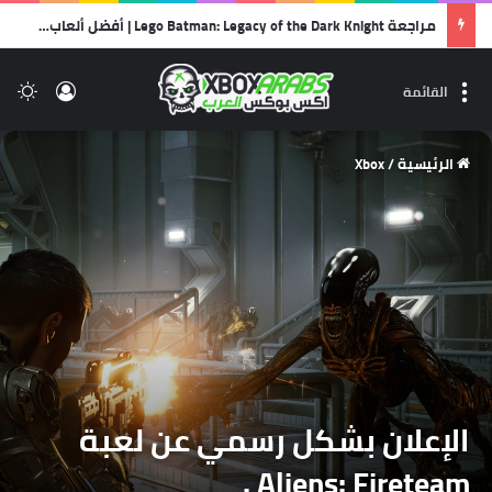
مراجعة Lego Batman: Legacy of the Dark Knight | أفضل ألعاب الليجو… وأجمل رسالة حب لشخصية باتمان!
تسجيل 
ال
القائمة
الرئيسية
/
Xbox
الإعلان بشكل رسمي عن لعبة
Aliens: Fireteam .