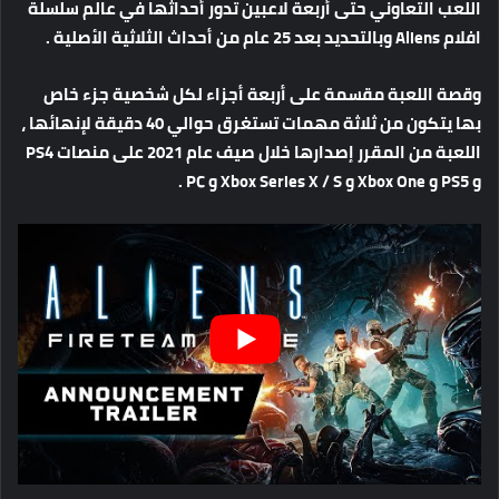
اللعب التعاوني حتى أربعة لاعبين تدور أحداثها في عالم سلسلة
افلام Aliens وبالتحديد بعد 25 عام من أحداث الثلاثية الأصلية .
وقصة اللعبة مقسمة على أربعة أجزاء لكل شخصية جزء خاص
بها يتكون من ثلاثة مهمات تستغرق حوالي 40 دقيقة لإنهائها ،
اللعبة من المقرر إصدارها خلال صيف عام 2021 على منصات PS4
و PS5 و Xbox One و Xbox Series X / S و PC .