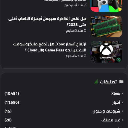
منذ أسبوعين
هل نقص الذاكرة سيجعل أجهزة الألعاب أغلى
حتى 2028؟
منذ 3 أسابيع
ارتفاع أسعار Xbox: هل تدفع مايكروسوفت
اللاعبين نحو Game Pass والـ Cloud ؟
منذ 4 أسابيع
تصنيفات
(10٬481)
Xbox
أخبار
(11٬596)
شروحات و حلول
(15)
غير مصنف
(28)