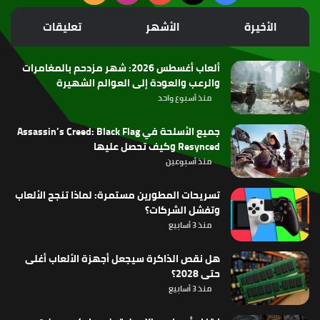
الموقع
الأخيرة
الأشهر
تعليقات
RSS
ألعاب أغسطس 2026: شهر مزدحم بالمغامرات
والرعب والعودة إلى العوالم الشهيرة
منذ أسبوع واحد
جميع الأسلحة في Assassin’s Creed: Black Flag
Resynced وكيف تحصل عليها
منذ أسبوعين
تسريحات المطورين مستمرة: لماذا تنجح الألعاب
وتفشل الشركات؟
منذ 3 أسابيع
هل نقص الذاكرة سيجعل أجهزة الألعاب أغلى
حتى 2028؟
منذ 3 أسابيع