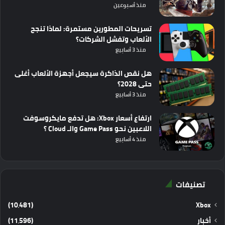
منذ أسبوعين
تسريحات المطورين مستمرة: لماذا تنجح
الألعاب وتفشل الشركات؟
منذ 3 أسابيع
هل نقص الذاكرة سيجعل أجهزة الألعاب أغلى
حتى 2028؟
منذ 3 أسابيع
ارتفاع أسعار Xbox: هل تدفع مايكروسوفت
اللاعبين نحو Game Pass والـ Cloud ؟
منذ 4 أسابيع
تصنيفات
(10٬481)
Xbox
أخبار
(11٬596)