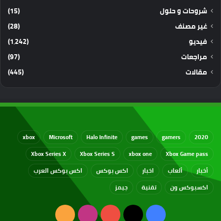
شروحات و حلول
(15)
غير مصنف
(28)
فيديو
(1٬242)
مراجعات
(97)
مقالات
(445)
xbox
Microsoft
Halo Infinite
games
gamers
2020
Xbox Series X
Xbox Series S
xbox one
Xbox Game pass
أخبار
ألعاب
اخبار
اكس بوكس
اكس بوكس العرب
اكسبوكس ون
تقنية
جيمز
‫X
فيسبوك
‫YouTube
انستقرام
ملخص