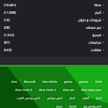
(10٬481)
Xbox
أخبار
(11٬596)
شروحات و حلول
(15)
غير مصنف
(28)
فيديو
(1٬242)
مراجعات
(97)
مقالات
(445)
xbox
Microsoft
Halo Infinite
games
gamers
2020
Xbox Series X
Xbox Series S
xbox one
Xbox Game pass
أخبار
ألعاب
اخبار
اكس بوكس
اكس بوكس العرب
اكسبوكس ون
تقنية
جيمز