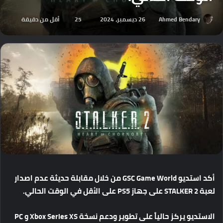
Ahmed Bendary
26 ديسمبر، 2024
25
أقل من دقيقة
أكد
استديو
GSC Game World
من
خلال
مقابلة
حديثة
عدم
اصدار
لعبة
STALKER 2
على
جهاز
PS5
على
الأقل
في
الوقت
الحالي
.
الاستديو
يركز
حالياً
على
تطوير
ودعم
نسخة
Xbox Series XS
و
PC