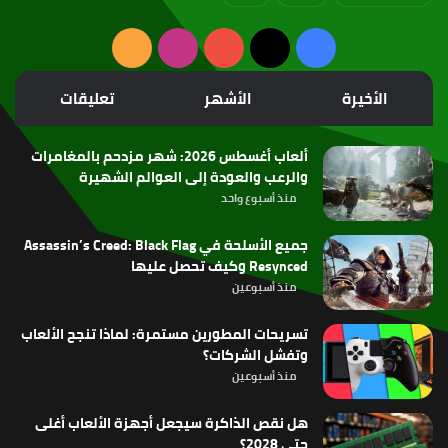
‫X
فيسبوك
‫YouTube
انستقرام
ملخص
الموقع
الأخيرة
الأشهر
تعليقات
RSS
ألعاب أغسطس 2026: شهر مزدحم بالمغامرات
والرعب والعودة إلى العوالم الشهيرة
منذ أسبوع واحد
جميع الأسلحة في Assassin’s Creed: Black Flag
Resynced وكيف تحصل عليها
منذ أسبوعين
تسريحات المطورين مستمرة: لماذا تنجح الألعاب
وتفشل الشركات؟
منذ أسبوعين
هل نقص الذاكرة سيجعل أجهزة الألعاب أغلى
حتى 2028؟