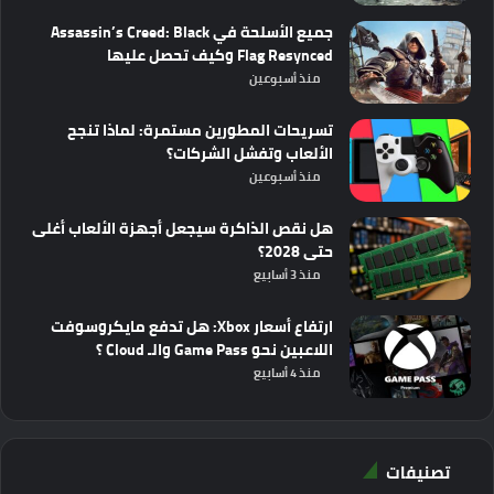
جميع الأسلحة في Assassin’s Creed: Black
Flag Resynced وكيف تحصل عليها
منذ أسبوعين
تسريحات المطورين مستمرة: لماذا تنجح
الألعاب وتفشل الشركات؟
منذ أسبوعين
هل نقص الذاكرة سيجعل أجهزة الألعاب أغلى
حتى 2028؟
منذ 3 أسابيع
ارتفاع أسعار Xbox: هل تدفع مايكروسوفت
اللاعبين نحو Game Pass والـ Cloud ؟
منذ 4 أسابيع
تصنيفات