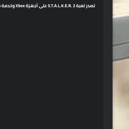
تصدر
لعبة
S.T.A.L.K.E.R. 2
على
أجهزة
Xbox
وخدمة
ق