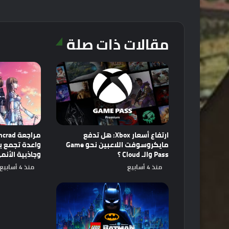
مقالات ذات صلة
ارتفاع أسعار Xbox: هل تدفع
مايكروسوفت اللاعبين نحو Game
Pass والـ Cloud ؟
وجاذبية الأنم
منذ 4 أسابيع
منذ 4 أسابيع