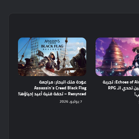
مراجعة Echoes of Aincrad: تجربة
عودة ملك البحار: مراجعة
واعدة تجمع بين تحدي الـ RPG
Assassin’s Creed Black Flag
ي!
Resynced – تحفة فنية أعيد إحياؤها!
7 يوليو، 2026