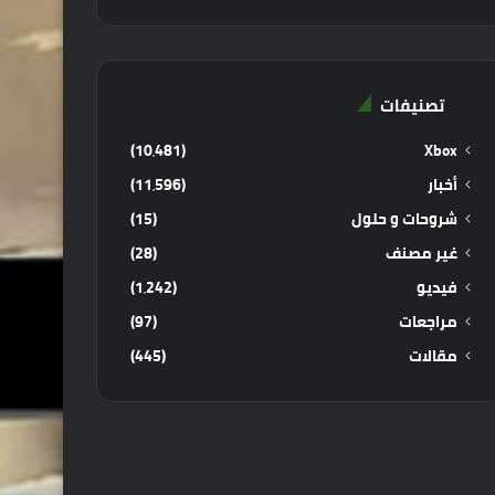
تصنيفات
(10٬481)
Xbox
أخبار
(11٬596)
شروحات و حلول
(15)
غير مصنف
(28)
فيديو
(1٬242)
مراجعات
(97)
مقالات
(445)