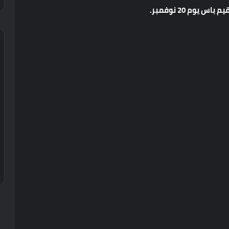
يم
باس
يوم
20
نوفمبر
.