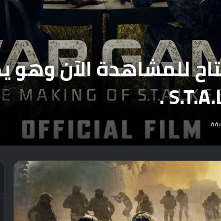
ئقي War Game متاح للمشاهدة الآ
يقة