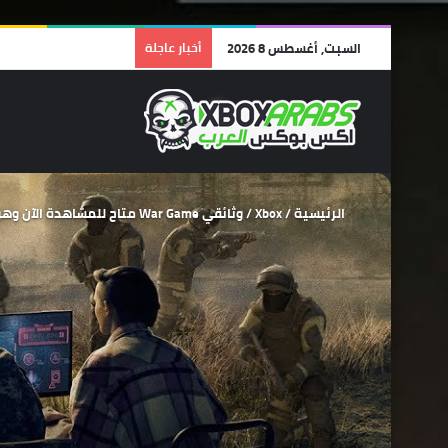
السبت, أغسطس 8 2026
أخبار عاجلة
الرئيسية
/
Xbox
/
وثائقي War Game متاح للمشاهدة الآن وهو يكشف كواليس تطوير لعبة S.T.A.L.K.E.R. 2 .