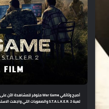
أصبح
وثائقي
War Game
متوفر
للمشاهدة
الآن
على
لعبة
S.T.A.L.K.E.R. 2
والصعوبات
التي
واجهت
الاستد