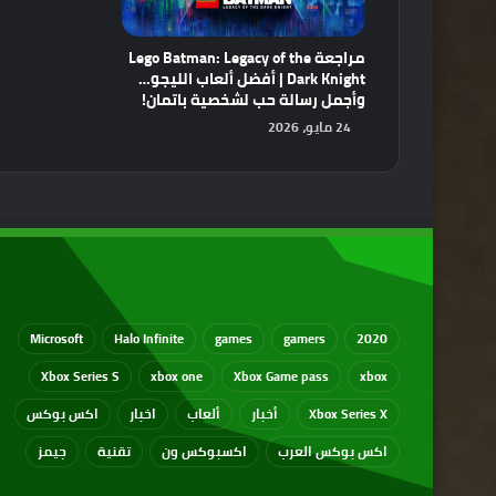
مراجعة Lego Batman: Legacy of the
Dark Knight | أفضل ألعاب الليجو…
وأجمل رسالة حب لشخصية باتمان!
24 مايو، 2026
Microsoft
Halo Infinite
games
gamers
2020
Xbox Series S
xbox one
Xbox Game pass
xbox
Xbox Series X
أخبار
ألعاب
اخبار
اكس بوكس
اكس بوكس العرب
اكسبوكس ون
تقنية
جيمز