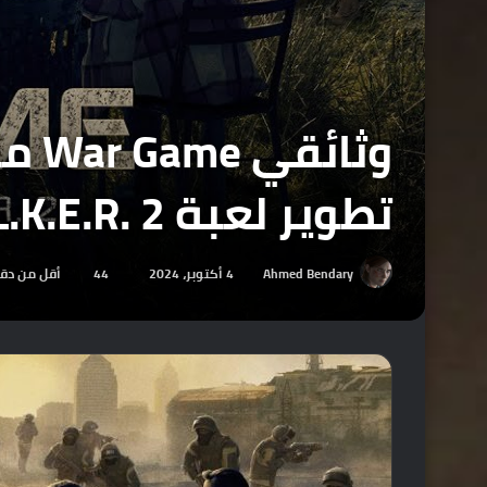
وثا
تطوير لعبة S.T.A.L.K.E.R. 2 .
Ahmed Bendary
4 أكتوبر، 2024
44
أقل من دق