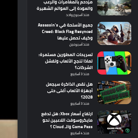
مزدحم بالمغامرات والرعب
والعودة إلى العوالم الشهيرة
منذ أسبوع واحد
جميع الأسلحة في Assassin’s
Creed: Black Flag Resynced
وكيف تحصل عليها
منذ أسبوعين
تسريحات المطورين مستمرة:
لماذا تنجح الألعاب وتفشل
الشركات؟
منذ 3 أسابيع
هل نقص الذاكرة سيجعل
أجهزة الألعاب أغلى حتى
2028؟
منذ 3 أسابيع
ارتفاع أسعار Xbox: هل تدفع
مايكروسوفت اللاعبين نحو
Game Pass والـ Cloud ؟
منذ 4 أسابيع