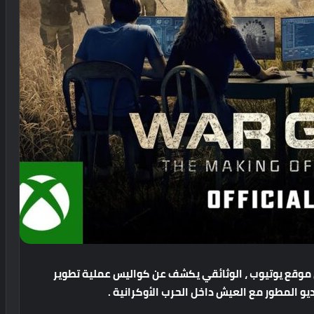
موقع
يوتيوب
،
الوثائقي
يكشف
عن
كواليس
عملية
تطوير
يو
المطور
مع
العيش
داخل
الحرب
الأوكرانية
.