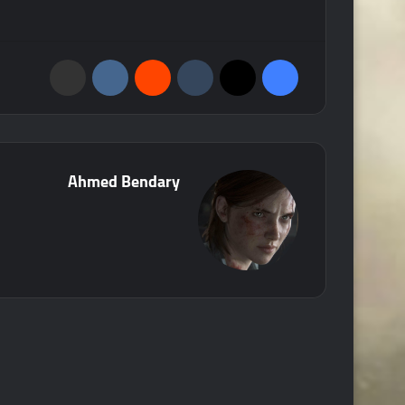
فيسبوك
‫X
‏Tumblr
‏Reddit
‏VKontakte
مشاركة عبر البريد
Ahmed Bendary