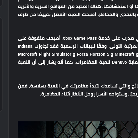
 علينا حلها أو استكشافها. هناك العديد من المواقع السرية والأثرية
بالتحدي والمخاطر. أصبحت اللعبة الأفضل تقييمًا من طرف
تؤكد التقارير الجديدة أن اللعبة الأكثر شعبية التي صدرت على خدمة Xbox Game Pass أصبحت متفوقة على
العديد من الأسماء الكبيرة في طريقها لتحقق المرتبة الأولى، وفقًا للبيانات الرسمية فقد تجاوزت Indiana
Jones and the Great Circle عمالقة مثل Stalker 2 و Minecraft و Forza Horizon 5 و Microsoft Flight Simulator
2024. أيضًا قام استوديو MachineGames بإضافة حماية Denuvo للعبة المغامرات. كما أنه يشار إلى أن اللعبة
ح والتي تساعدك لتبدأ مغامرتك في اللعبة بسلاسة، فمن
ا، وستواجه الأسرار وحل الألغاز أثناء المغامرة.