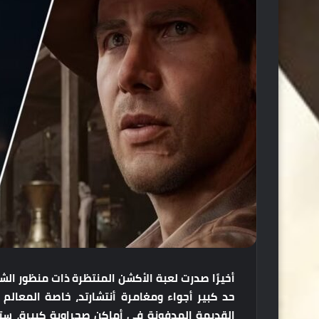
حد كبير أجواء ومغامرة أنتشارتد، خاصة المعالم 
القديمة المدفونة في أماكن صحراوية كبيرة، ستكت