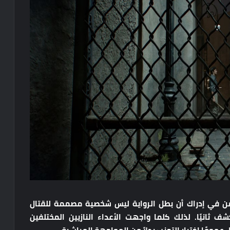
كمن في إدراك أن بطل الرواية ليس شخصية مصممة للقتال
ثانيًا. لذلك كلما واجهت الأعداء النازيين المختلفين