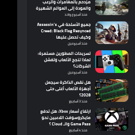
مزدحم بالمغامرات والرعب
والعودة إلى العوالم الشهيرة
منذ أسبوع واحد
جميع الأسلحة في Assassin’s
Creed: Black Flag Resynced
وكيف تحصل عليها
منذ أسبوعين
تسريحات المطورين مستمرة:
لماذا تنجح الألعاب وتفشل
الشركات؟
منذ أسبوعين
هل نقص الذاكرة سيجعل
أجهزة الألعاب أغلى حتى
2028؟
منذ 3 أسابيع
ارتفاع أسعار Xbox: هل تدفع
مايكروسوفت اللاعبين نحو
Game Pass والـ Cloud ؟
منذ 4 أسابيع