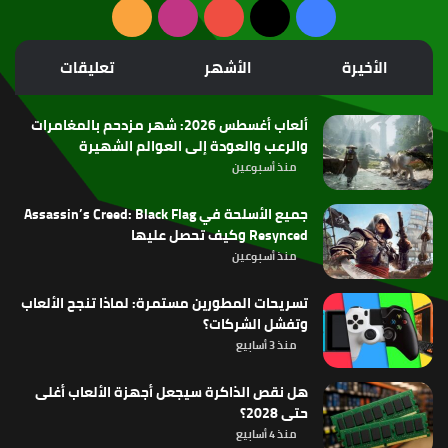
‫X
فيسبوك
‫YouTube
انستقرام
ملخص
الموقع
الأخيرة
الأشهر
تعليقات
RSS
ألعاب أغسطس 2026: شهر مزدحم بالمغامرات
والرعب والعودة إلى العوالم الشهيرة
منذ أسبوعين
جميع الأسلحة في Assassin’s Creed: Black Flag
Resynced وكيف تحصل عليها
منذ أسبوعين
تسريحات المطورين مستمرة: لماذا تنجح الألعاب
وتفشل الشركات؟
منذ 3 أسابيع
هل نقص الذاكرة سيجعل أجهزة الألعاب أغلى
حتى 2028؟
منذ 4 أسابيع