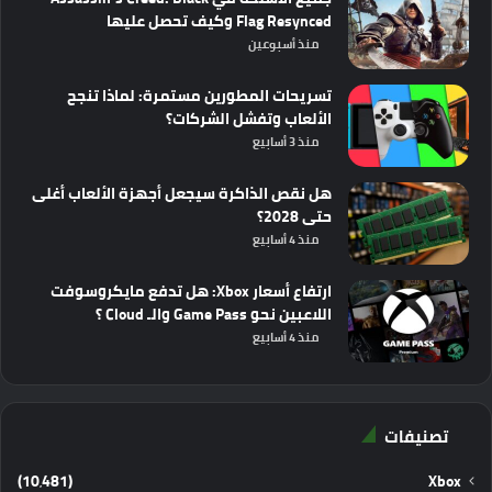
Flag Resynced وكيف تحصل عليها
منذ أسبوعين
تسريحات المطورين مستمرة: لماذا تنجح
الألعاب وتفشل الشركات؟
منذ 3 أسابيع
هل نقص الذاكرة سيجعل أجهزة الألعاب أغلى
حتى 2028؟
منذ 4 أسابيع
ارتفاع أسعار Xbox: هل تدفع مايكروسوفت
اللاعبين نحو Game Pass والـ Cloud ؟
منذ 4 أسابيع
تصنيفات
(10٬481)
Xbox