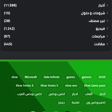
أخبار
(11٬596)
شروحات و حلول
(15)
غير مصنف
(28)
فيديو
(1٬242)
مراجعات
(97)
مقالات
(445)
xbox
Microsoft
Halo Infinite
games
gamers
2020
Xbox Series X
Xbox Series S
xbox one
Xbox Game pass
أخبار
ألعاب
اخبار
اكس بوكس
اكس بوكس العرب
اكسبوكس ون
تقنية
جيمز