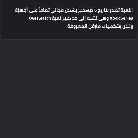
اللعبة
تصدر
بتاريخ
6
ديسمبر
بشكل
مجاني
تماماً
على
أجهزة
Xbox Series
وهى
تشبه
إلى
حد
كبير
لعبة
Overwatch
ولكن
بشخصيات
مارفل
المعروفة
.