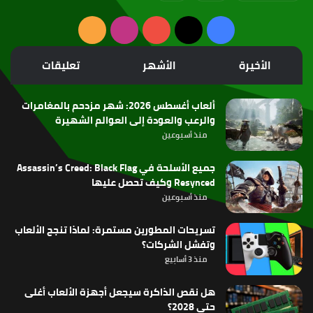
‫X
فيسبوك
‫YouTube
انستقرام
ملخص
الموقع
الأخيرة
الأشهر
تعليقات
RSS
ألعاب أغسطس 2026: شهر مزدحم بالمغامرات
والرعب والعودة إلى العوالم الشهيرة
منذ أسبوعين
جميع الأسلحة في Assassin’s Creed: Black Flag
Resynced وكيف تحصل عليها
منذ أسبوعين
تسريحات المطورين مستمرة: لماذا تنجح الألعاب
وتفشل الشركات؟
منذ 3 أسابيع
هل نقص الذاكرة سيجعل أجهزة الألعاب أغلى
حتى 2028؟