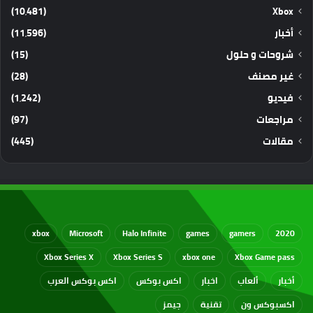
(10٬481)
Xbox
أخبار
(11٬596)
شروحات و حلول
(15)
غير مصنف
(28)
فيديو
(1٬242)
مراجعات
(97)
مقالات
(445)
xbox
Microsoft
Halo Infinite
games
gamers
2020
Xbox Series X
Xbox Series S
xbox one
Xbox Game pass
أخبار
ألعاب
اخبار
اكس بوكس
اكس بوكس العرب
اكسبوكس ون
تقنية
جيمز