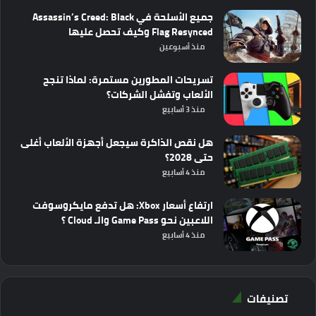
جميع الأسلحة في Assassin’s Creed: Black
Flag Resynced وكيف تحصل عليها
منذ أسبوعين
تسريحات المطورين مستمرة: لماذا تنجح
الألعاب وتفشل الشركات؟
منذ 3 أسابيع
هل نقص الذاكرة سيجعل أجهزة الألعاب أغلى
حتى 2028؟
منذ 4 أسابيع
ارتفاع أسعار Xbox: هل تدفع مايكروسوفت
اللاعبين نحو Game Pass والـ Cloud ؟
منذ 4 أسابيع
تصنيفات