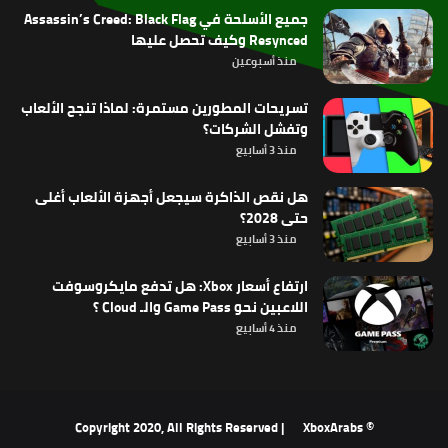
جميع الأسلحة في Assassin’s Creed: Black Flag
Resynced وكيف تحصل عليها
منذ أسبوعين
تسريحات المطورين مستمرة: لماذا تنجح الألعاب
وتفشل الشركات؟
منذ 3 أسابيع
هل نقص الذاكرة سيجعل أجهزة الألعاب أغلى
حتى 2028؟
منذ 3 أسابيع
ارتفاع أسعار Xbox: هل تدفع مايكروسوفت
اللاعبين نحو Game Pass والـ Cloud ؟
منذ 4 أسابيع
XboxArabs
© Copyright 2020, All Rights Reserved |