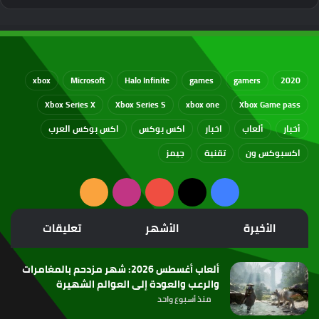
xbox
Microsoft
Halo Infinite
games
gamers
2020
Xbox Series X
Xbox Series S
xbox one
Xbox Game pass
أخبار
ألعاب
اخبار
اكس بوكس
اكس بوكس العرب
اكسبوكس ون
تقنية
جيمز
‫X
فيسبوك
‫YouTube
انستقرام
ملخص
الموقع
الأخيرة
الأشهر
تعليقات
RSS
ألعاب أغسطس 2026: شهر مزدحم بالمغامرات
والرعب والعودة إلى العوالم الشهيرة
منذ أسبوع واحد