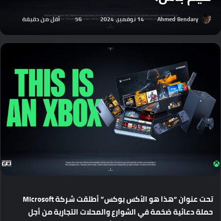
Ahmed Bendary
14 نوفمبر، 2024
56
أقل من دقيقة
تحت
عنوان
“
هذا
هو
الأكس
بوكس
”
أطلقت
شركة
Microsoft
حملة
دعائية
ضخمة
في
الشوارع
والمحلات
التجارية
من
أجل