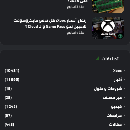
حتى 2028؟
منذ 3 أسابيع
ارتفاع أسعار Xbox: هل تدفع مايكروسوفت
اللاعبين نحو Game Pass والـ Cloud ؟
منذ 4 أسابيع
تصنيفات
(10٬481)
Xbox
أخبار
(11٬596)
شروحات و حلول
(15)
غير مصنف
(28)
فيديو
(1٬242)
مراجعات
(97)
مقالات
(445)