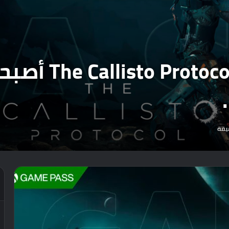
رسمياً : لعبة ال
يقة