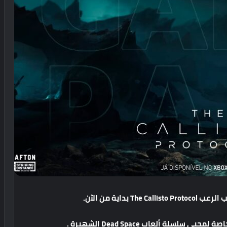
ب
الرعب
The Callisto Protocol
بداية
من
الآن
.
اصة
لمحبي
سلسلة
ألعاب
Dead Space
الشهيرة
.