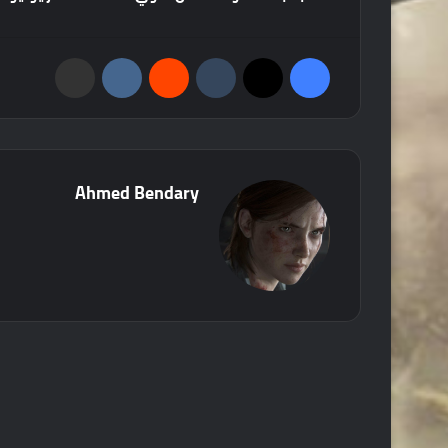
فيسبوك
‫X
‏Tumblr
‏Reddit
‏VKontakte
مشاركة عبر البريد
Ahmed Bendary