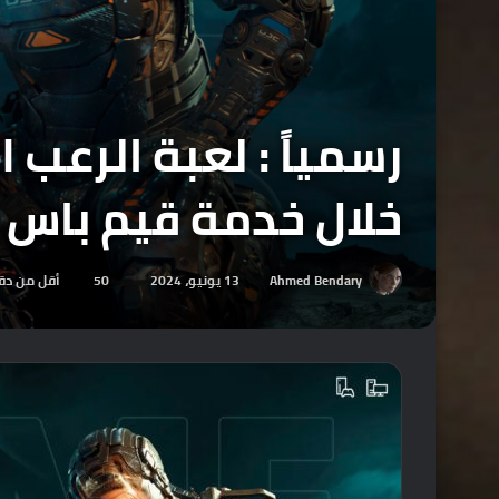
خلال خدمة قيم باس .
Ahmed Bendary
13 يونيو، 2024
50
أقل من دق