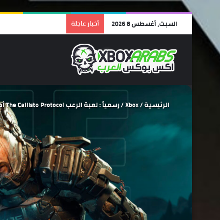
السبت, أغسطس 8 2026
أخبار عاجلة
الرئيسية
/
Xbox
/
رسمياً : لعبة الرعب The Callisto Protocol أصبحت متوفرة من خلال خدمة قيم باس .