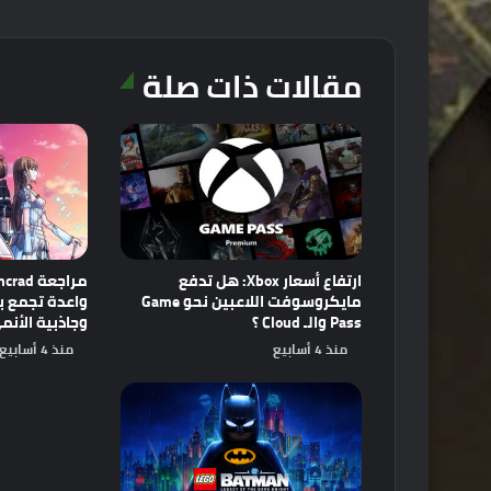
مقالات ذات صلة
ارتفاع أسعار Xbox: هل تدفع
مايكروسوفت اللاعبين نحو Game
Pass والـ Cloud ؟
وجاذبية الأنم
منذ 4 أسابيع
منذ 4 أسابيع