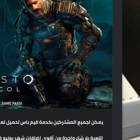
يمكن
لجميع
المشتركين
بخدمة
قيم
باس
تحميل
لع
اللعبة
بلا
شك
واحدة
من
أقوي
اضافات
شهر
يونيو
خ