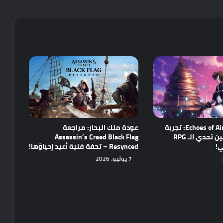
مراجعة Echoes of Aincrad: تجربة
عودة ملك البحار: مراجعة
واعدة تجمع بين تحدي الـ RPG
Assassin’s Creed Black Flag
ي!
Resynced – تحفة فنية أعيد إحياؤها!
7 يوليو، 2026