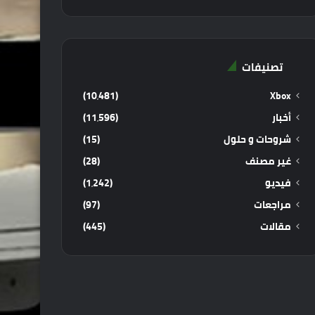
تصنيفات
(10٬481)
Xbox
أخبار
(11٬596)
شروحات و حلول
(15)
غير مصنف
(28)
فيديو
(1٬242)
مراجعات
(97)
مقالات
(445)