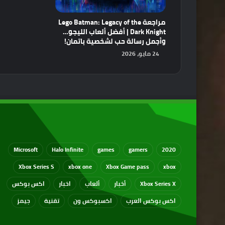
مراجعة Lego Batman: Legacy of the
Dark Knight | أفضل ألعاب الليجو…
وأجمل رسالة حب لشخصية باتمان!
24 مايو، 2026
Microsoft
Halo Infinite
games
gamers
2020
Xbox Series S
xbox one
Xbox Game pass
xbox
Xbox Series X
أخبار
ألعاب
اخبار
اكس بوكس
اكس بوكس العرب
اكسبوكس ون
تقنية
جيمز