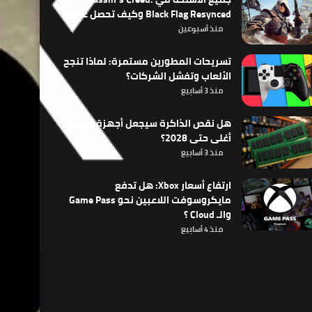
Black Flag Resynced وكيف تحصل عليها
منذ أسبوعين
تسريحات المطورين مستمرة: لماذا تنجح
الألعاب وتفشل الشركات؟
منذ 3 أسابيع
هل نقص الذاكرة سيجعل أجهزة الألعاب
أغلى حتى 2028؟
منذ 3 أسابيع
ارتفاع أسعار Xbox: هل تدفع
مايكروسوفت اللاعبين نحو Game Pass
والـ Cloud ؟
منذ 4 أسابيع