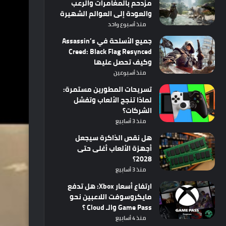
مزدحم بالمغامرات والرعب
والعودة إلى العوالم الشهيرة
منذ أسبوع واحد
جميع الأسلحة في Assassin’s
Creed: Black Flag Resynced
وكيف تحصل عليها
منذ أسبوعين
تسريحات المطورين مستمرة:
لماذا تنجح الألعاب وتفشل
الشركات؟
منذ 3 أسابيع
هل نقص الذاكرة سيجعل
أجهزة الألعاب أغلى حتى
2028؟
منذ 3 أسابيع
ارتفاع أسعار Xbox: هل تدفع
مايكروسوفت اللاعبين نحو
Game Pass والـ Cloud ؟
منذ 4 أسابيع