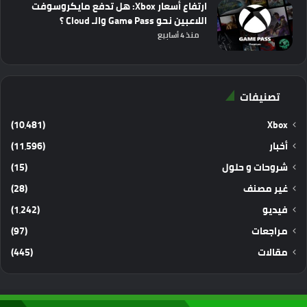
ارتفاع أسعار Xbox: هل تدفع مايكروسوفت
اللاعبين نحو Game Pass والـ Cloud ؟
منذ 4 أسابيع
تصنيفات
(10٬481)
Xbox
أخبار
(11٬596)
شروحات و حلول
(15)
غير مصنف
(28)
فيديو
(1٬242)
مراجعات
(97)
مقالات
(445)