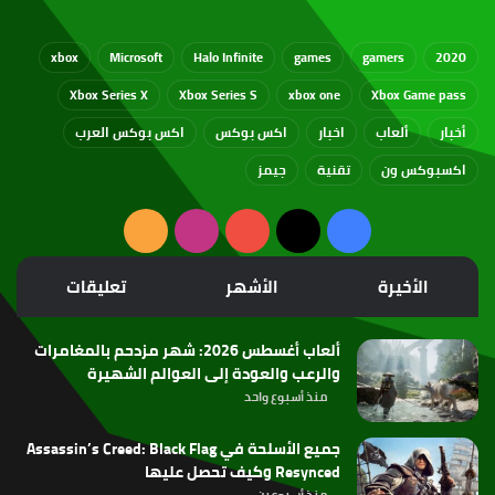
xbox
Microsoft
Halo Infinite
games
gamers
2020
Xbox Series X
Xbox Series S
xbox one
Xbox Game pass
أخبار
ألعاب
اخبار
اكس بوكس
اكس بوكس العرب
اكسبوكس ون
تقنية
جيمز
‫X
فيسبوك
‫YouTube
انستقرام
ملخص
الموقع
الأخيرة
الأشهر
تعليقات
RSS
ألعاب أغسطس 2026: شهر مزدحم بالمغامرات
والرعب والعودة إلى العوالم الشهيرة
منذ أسبوع واحد
جميع الأسلحة في Assassin’s Creed: Black Flag
Resynced وكيف تحصل عليها