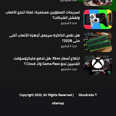
منذ أسبوعين
تسريحات المطورين مستمرة: لماذا تنجح الألعاب
وتفشل الشركات؟
منذ 3 أسابيع
هل نقص الذاكرة سيجعل أجهزة الألعاب أغلى
حتى 2028؟
منذ 3 أسابيع
ارتفاع أسعار Xbox: هل تدفع مايكروسوفت
اللاعبين نحو Game Pass والـ Cloud ؟
منذ 4 أسابيع
XboxArabs
© Copyright 2020, All Rights Reserved |
sitemap
‫X
فيسبوك
‫YouTube
انستقرام
ملخص