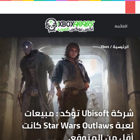
تسجيل 
ال
القائمة
الرئيسية
/
Xbox
شركة Ubisoft تؤكد : مبيعات
لعبة Star Wars Outlaws كانت
أقل من المتوقع.