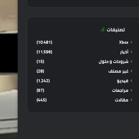
تصنيفات
(10٬481)
Xbox
أخبار
(11٬596)
شروحات و حلول
(15)
غير مصنف
(28)
فيديو
(1٬242)
مراجعات
(97)
مقالات
(445)