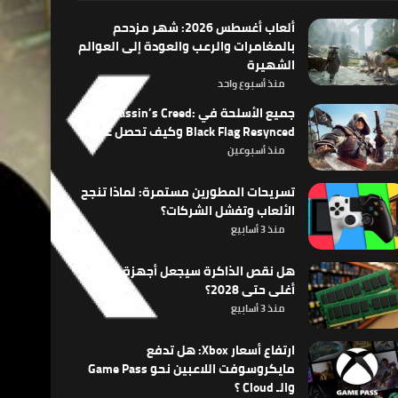
ألعاب أغسطس 2026: شهر مزدحم
بالمغامرات والرعب والعودة إلى العوالم
الشهيرة
منذ أسبوع واحد
جميع الأسلحة في Assassin’s Creed:
Black Flag Resynced وكيف تحصل عليها
منذ أسبوعين
تسريحات المطورين مستمرة: لماذا تنجح
الألعاب وتفشل الشركات؟
منذ 3 أسابيع
هل نقص الذاكرة سيجعل أجهزة الألعاب
أغلى حتى 2028؟
منذ 3 أسابيع
ارتفاع أسعار Xbox: هل تدفع
مايكروسوفت اللاعبين نحو Game Pass
والـ Cloud ؟