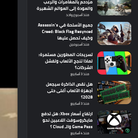
مزدحم بالمغامرات والرعب
والعودة إلى العوالم الشهيرة
منذ أسبوع واحد
جميع الأسلحة في Assassin’s
Creed: Black Flag Resynced
وكيف تحصل عليها
منذ أسبوعين
تسريحات المطورين مستمرة:
لماذا تنجح الألعاب وتفشل
الشركات؟
منذ 3 أسابيع
هل نقص الذاكرة سيجعل
أجهزة الألعاب أغلى حتى
2028؟
منذ 3 أسابيع
ارتفاع أسعار Xbox: هل تدفع
مايكروسوفت اللاعبين نحو
Game Pass والـ Cloud ؟
منذ 4 أسابيع