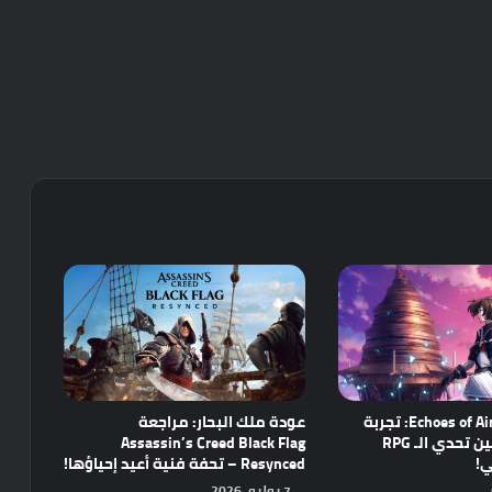
مراجعة Echoes of Aincrad: تجربة
عودة ملك البحار: مراجعة
واعدة تجمع بين تحدي الـ RPG
Assassin’s Creed Black Flag
ي!
Resynced – تحفة فنية أعيد إحياؤها!
7 يوليو، 2026