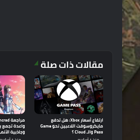
مقالات ذات صلة
ارتفاع أسعار Xbox: هل تدفع
مايكروسوفت اللاعبين نحو Game
Pass والـ Cloud ؟
وجاذبية الأنم
منذ 4 أسابيع
منذ 4 أسابيع