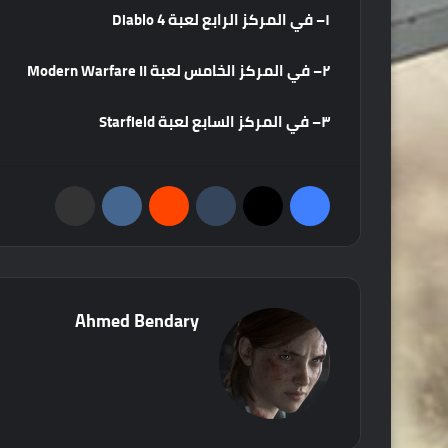
١
–
في
المركز
الرابع
لعبة
Diablo 4
٢
–
في
المركز
الخامس
لعبة
Modern Warfare II
٣
–
في
المركز
السابع
لعبة
Starfield
فيسبوك
‫X
‏Tumblr
‏Reddit
‏VKontakte
مشاركة عبر البريد
Ahmed Bendary