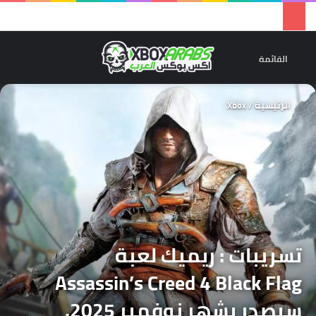
تسجيل 
ال
القائمة
الرئيسية
/
Xbox
تسريبات : ريميك لعبة
Assassin’s Creed 4 Black Flag
سيصدر بشهر نوفمبر 2025.