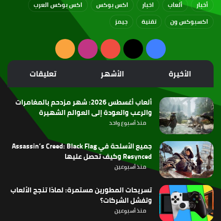
أخبار
ألعاب
اخبار
اكس بوكس
اكس بوكس العرب
اكسبوكس ون
تقنية
جيمز
‫X
فيسبوك
‫YouTube
انستقرام
ملخص
الموقع
الأخيرة
الأشهر
تعليقات
RSS
ألعاب أغسطس 2026: شهر مزدحم بالمغامرات
والرعب والعودة إلى العوالم الشهيرة
منذ أسبوع واحد
جميع الأسلحة في Assassin’s Creed: Black Flag
Resynced وكيف تحصل عليها
منذ أسبوعين
تسريحات المطورين مستمرة: لماذا تنجح الألعاب
وتفشل الشركات؟
منذ أسبوعين