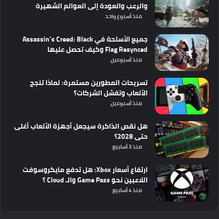
والرعب والعودة إلى العوالم الشهيرة
منذ أسبوع واحد
جميع الأسلحة في Assassin’s Creed: Black
Flag Resynced وكيف تحصل عليها
منذ أسبوعين
تسريحات المطورين مستمرة: لماذا تنجح
الألعاب وتفشل الشركات؟
منذ أسبوعين
هل نقص الذاكرة سيجعل أجهزة الألعاب أغلى
حتى 2028؟
منذ 3 أسابيع
ارتفاع أسعار Xbox: هل تدفع مايكروسوفت
اللاعبين نحو Game Pass والـ Cloud ؟
منذ 4 أسابيع